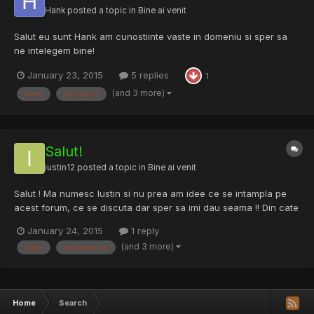
Hank
posted a topic in
Bine ai venit
Salut eu sunt Hank am cunostiinte vaste in domeniu si sper sa
ne intelegem bine!
January 23, 2015
5 replies
1
(and 3 more)
bine
domeniu
Salut!
iustin12
posted a topic in
Bine ai venit
Salut ! Ma numesc Iustin si nu prea am idee ce se intampla pe
acest forum, ce se discuta dar sper sa imi dau seama !! Din cate
am inteles is chestii legate de informatica, hacking etc.. sper sa
January 24, 2015
1 reply
ma prin cat mai repede poate sa invat cate ceva ! Mult succes
(and 3 more)
câte
informatica
tuturor!
Home
Search