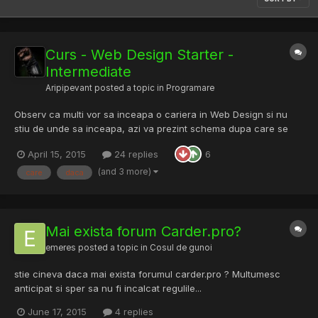
Curs - Web Design Starter -
Intermediate
Aripipevant
posted a topic in
Programare
Observ ca multi vor sa inceapa o cariera in Web Design si nu
stiu de unde sa inceapa, azi va prezint schema dupa care se
invata la Treehouse. Cu toata ca sunt sigur ca o sa va placa
April 15, 2015
24 replies
6
flow-ul lor si cum abordeaza "learning-ul", sper sa invatati ceva
- daca nici de aici nu prindeti bazele, nu are rost...
(and 3 more)
care
daca
Mai exista forum Carder.pro?
emeres
posted a topic in
Cosul de gunoi
stie cineva daca mai exista forumul carder.pro ? Multumesc
anticipat si sper sa nu fi incalcat regulile...
June 17, 2015
4 replies