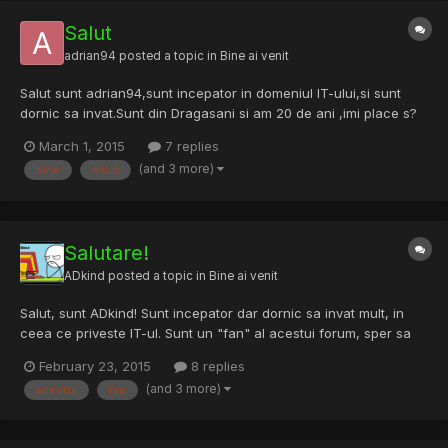
Salut
adrian94
posted a topic in
Bine ai venit
Salut sunt adrian94,sunt incepator in domeniul IT-ului,si sunt
dornic sa invat.Sunt din Dragasani si am 20 de ani ,imi place s?
socializez ?i .. sunt foarte de treab?,Sper sa ne intelegem bine
March 1, 2015
7 replies
...Sper sa fiu bine primit in aceasta comunitate.
(and 3 more)
bine
salut
Salutare!
ADkind
posted a topic in
Bine ai venit
Salut, sunt ADkind! Sunt incepator dar dornic sa invat mult, in
ceea ce priveste IT-ul. Sunt un "fan" al acestui forum, sper sa
ne intelegem bine. Cheers!
February 23, 2015
8 replies
(and 3 more)
acestui
fan