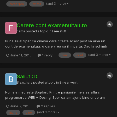
(and 3 more)
carder.pro
există
Cerere cont examenultau.ro
flama
posted a topic in
Free stuff
Buna ziua! Sper ca cineva care citeste acest post sa aiba un
cont de examenultau.ro care vrea sa il imparta. Dau la schimb
30 pagini de conturi, printre care si cateva destul de bune. Sper
(and 3 more)
June 11, 2015
1 reply
care
cont
sa ma puteti ajuta. PM cu contul daca aveti. Multumesc!
Saliut :D
Blaxx_hvrv
posted a topic in
Bine ai venit
Numele meu este Bogdan, Printre pasiunile mele se afla si
programarea WEB + Desing. Sper ca am ajuns bine unde am
ajuns ... Multumesc !
June 7, 2015
2 replies
(and 3 more)
ajuns
bine