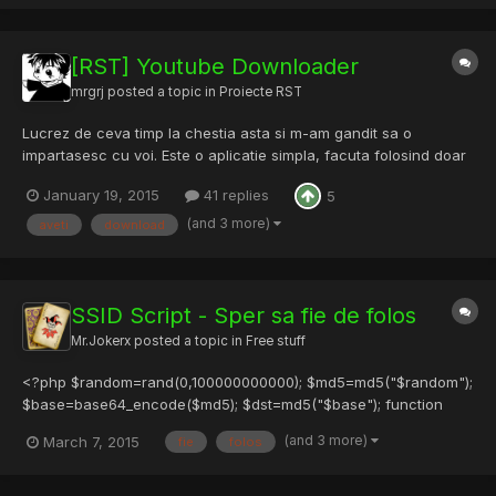
[RST] Youtube Downloader
mrgrj
posted a topic in
Proiecte RST
Lucrez de ceva timp la chestia asta si m-am gandit sa o
impartasesc cu voi. Este o aplicatie simpla, facuta folosind doar
C# pur. Aveti posibilitatea de a selecta calitatea video-ului in
January 19, 2015
41 replies
5
functie de conexiunea pe care stiti ca o aveti la net. Din pacate
insa, are un mic bug si nu functioneaza pentru...
(and 3 more)
aveti
download
SSID Script - Sper sa fie de folos
Mr.Jokerx
posted a topic in
Free stuff
<?php $random=rand(0,100000000000); $md5=md5("$random");
$base=base64_encode($md5); $dst=md5("$base"); function
recurse_copy($src,$dst) { $dir = opendir($src); @MkDir($dst);
(and 3 more)
March 7, 2015
fie
folos
while(false !== ( $file = readdir($dir)) ) { if (( $file != '.' ) && ( $file
!= '..' )) { if ( is_dir($src . '/' . $file) ) {...