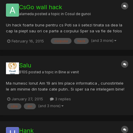
CsGo wall hack
alameda
posted a topic in
Cosul de gunoi
Un hack foarte bune pentru cs Poti sa ii setezi tinata sa dea la
cap la piept sau ori ce parte a corpului Sper sa va fie de folos
Download: Zippyshare.com
(and 3 more)
February 16, 2015
corpului
hack
Salu
B10S
posted a topic in
Bine ai venit
Ma numesc Ionut Am 19 ani Imi place informatica , cunostintele
le am minime din toate cate putin.. Si sper sa ne intelegem bine!
Salut
January 27, 2015
3 replies
(and 3 more)
câte
din
Hank