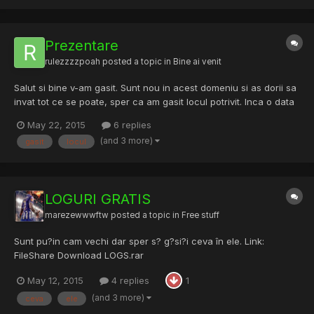
Prezentare
rulezzzzpoah
posted a topic in
Bine ai venit
Salut si bine v-am gasit. Sunt nou in acest domeniu si as dorii sa
invat tot ce se poate, sper ca am gasit locul potrivit. Inca o data
salut tuturor.
May 22, 2015
6 replies
(and 3 more)
gasit
locul
LOGURI GRATIS
marezewwwftw
posted a topic in
Free stuff
Sunt pu?in cam vechi dar sper s? g?si?i ceva în ele. Link:
FileShare Download LOGS.rar
May 12, 2015
4 replies
1
(and 3 more)
ceva
ele