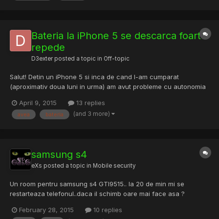
Bateria la iPhone 5 se descarca foarte
repede
D3exter
posted a topic in
Off-topic
Salut! Detin un iPhone 5 si inca de cand l-am cumparat
(aproximativ doua luni in urma) am avut probleme cu autonomia
bateriei. Fostul proprietar mi-a oferit o priza USB de 2A, nu era
April 9, 2015
13 replies
originala Apple, asa ca i-am schimbat bateria si am cumparat un
(and 3 more)
avea
bateria
incarcator original. Cu setarile enumerate mai jos,...
samsung s4
eXs
posted a topic in
Mobile security
Un room pentru samsung s4 GTI9515.. la 20 de min mi se
restarteaza telefonul..daca il schimb oare mai face asa ?
February 28, 2015
10 replies