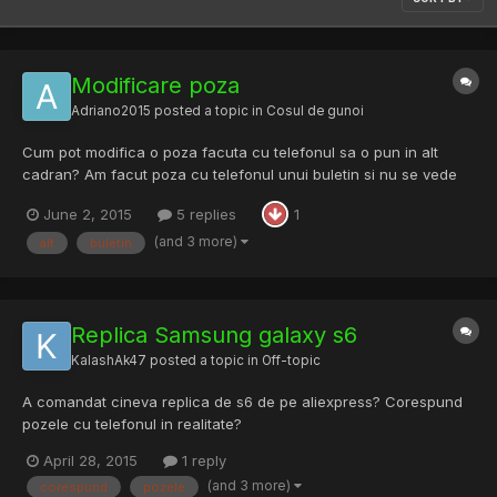
Modificare poza
Adriano2015
posted a topic in
Cosul de gunoi
Cum pot modifica o poza facuta cu telefonul sa o pun in alt
cadran? Am facut poza cu telefonul unui buletin si nu se vede
coltul alb din dreapta sus. Eu am si poza cu alt buletin care se
June 2, 2015
5 replies
1
vede complet. Deci cum as putea sa modific poza sa se vada
buletinul intreg? Problema e ca nu se vede litera y di...
(and 3 more)
alt
buletin
Replica Samsung galaxy s6
KalashAk47
posted a topic in
Off-topic
A comandat cineva replica de s6 de pe aliexpress? Corespund
pozele cu telefonul in realitate?
April 28, 2015
1 reply
(and 3 more)
corespund
pozele