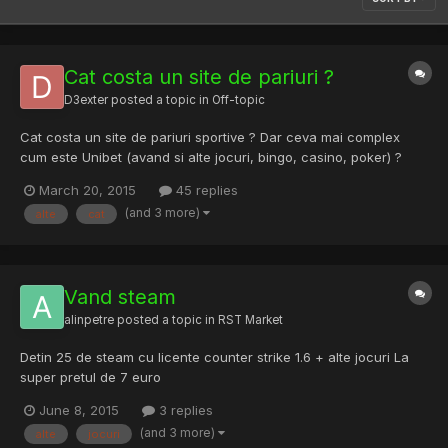
Cat costa un site de pariuri ?
D3exter
posted a topic in
Off-topic
Cat costa un site de pariuri sportive ? Dar ceva mai complex
cum este Unibet (avand si alte jocuri, bingo, casino, poker) ?
March 20, 2015
45 replies
(and 3 more)
alte
cat
Vand steam
alinpetre
posted a topic in
RST Market
Detin 25 de steam cu licente counter strike 1.6 + alte jocuri La
super pretul de 7 euro
June 8, 2015
3 replies
(and 3 more)
alte
jocuri