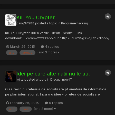
Kill You Crypter
dang3r1988
posted a topic in
Programe hacking
Kill You Crypter 100%Verde-Clean . Scan:::... link
download:::...kwws=22zzz17vkduhg1frp2udu2N5gXvo]Lfh2Nloob\
rxbFu|swhubE|Urgd1kwpo Hint:::... D|Vtjh (Restrik) RudeBoy...........
March 26, 2015
4 replies
Atentie!!! nu mai cereti alte hint.uri nu mai dau!!!
(and 3 more)
alte
atentie
Idei pe care alte natii nu le au.
wirtz
posted a topic in
Discutii non-IT
O sa revin cu reteaua de socializare pt amatorii de informatica
pe plan international. Inca o o idee - o retea de socializare
romaneasca pt angajatori/doritori de joburi (in folosoul omului
February 25, 2015
6 replies
de rand). Rog si alte persoane sa vina cu idei noi pe care alte
(and 3 more)
alte
care
natii idioate nu le au. Retineti ca un jidan...