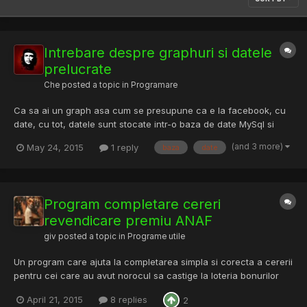
Intrebare despre graphuri si datele
prelucrate
Che
posted a topic in
Programare
Ca sa ai un graph asa cum se presupune ca e la facebook, cu
date, cu tot, datele sunt stocate intr-o baza de date MySql si
accesate la nevoie de graph sau se afla in graph "on the fly"
(and 3 more)
May 24, 2015
1 reply
baza
date
fara a fi stocate intr-o baza de date ? In cazul in care graphul
acceseaza datele dintr-o baza de date, nu se pierd...
Program completare cereri
revendicare premiu ANAF
giv
posted a topic in
Programe utile
Un program care ajuta la completarea simpla si corecta a cererii
pentru cei care au avut norocul sa castige la loteria bonurilor
ANAF. Completati datele in macheta si apoi veti avea cererea
April 21, 2015
8 replies
2
oficiala ANAF de revendicare a premiului precompletata cu