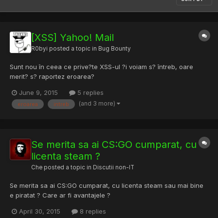
[XSS] Yahoo! Mail
R0byi
posted a topic in
Bug Bounty
Sunt nou în ceea ce prive?te XSS-ul ?i voiam s? întreb, oare
merit? s? raportez eroarea?
June 9, 2015
5 replies
(and 3 more)
eroarea
intreb
Se merita sa ai CS:GO cumparat, cu
licenta steam ?
Che
posted a topic in
Discutii non-IT
Se merita sa ai CS:GO cumparat, cu licenta steam sau mai bine
e piratat ? Care ar fi avantajele ?
April 30, 2015
8 replies