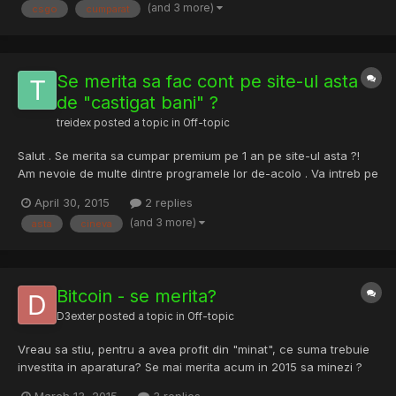
(and 3 more)
csgo
cumparat
Se merita sa fac cont pe site-ul asta
de "castigat bani" ?
treidex
posted a topic in
Off-topic
Salut . Se merita sa cumpar premium pe 1 an pe site-ul asta ?!
Am nevoie de multe dintre programele lor de-acolo . Va intreb pe
voi poate are cineva cont premium , daca se merita sa le
April 30, 2015
2 replies
platesc contul premium sau nu . Sau daca are cineva vre-un
(and 3 more)
asta
cineva
program din ce au ei acolo ... site-ul este asta : aHR0c...
Bitcoin - se merita?
D3exter
posted a topic in
Off-topic
Vreau sa stiu, pentru a avea profit din "minat", ce suma trebuie
investita in aparatura? Se mai merita acum in 2015 sa minezi ?