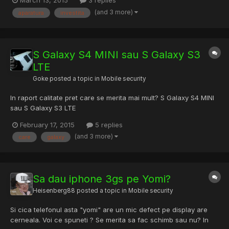
March 13, 2015
3 replies
(and 3 more)
aparatura
investita
S Galaxy S4 MINI sau S Galaxy S3
LTE
Goke
posted a topic in
Mobile security
In raport calitate pret care se merita mai mult? S Galaxy S4 MINI
sau S Galaxy S3 LTE
February 17, 2015
5 replies
(and 3 more)
care
galaxy
Sa dau iphone 3gs pe Yomi?
Heisenberg88
posted a topic in
Mobile security
Si cica telefonul asta "yomi" are un mic defect pe display are
cerneala. Voi ce spuneti ? Se merita sa fac schimb sau nu? In