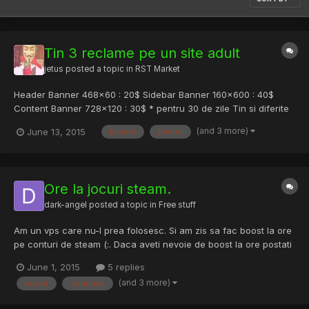
Tin 3 reclame pe un site adult
jetus
posted a topic in
RST Market
Header Banner 468x60 : 20$ Sidebar Banner 160x600 : 40$
Content Banner 728x120 : 30$ * pentru 30 de zile Tin si diferite
pop-uri/reclame dorite de voi. Pentru detalii mesaj privat.
(and 3 more)
June 13, 2015
banner
pentru
Statistici:
Ore la jocuri steam.
dark-angel
posted a topic in
Free stuff
Am un vps care nu-l prea folosesc. Si am zis sa fac boost la ore
pe conturi de steam (:. Daca aveti nevoie de boost la ore postati
aici, va dau eu un PM. O sa am nevoie de datele contului +
June 1, 2015
5 replies
codul primit pe mail (ca sa ma loghez pe vps). Momentan tin
(and 3 more)
boost
conturile
doar conturile mele: Steam Community :: IDLE ( RAD...