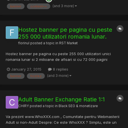
Starter import sys # Windows Message Box / all versions .
Thanks to Giuseppe D'amore for the shellcode . shellcode = '3...
(and 3 more)
banner
content+=
Hostez banner pe pagina cu peste
255 000 utilizatori romania lunar.
florinul
posted a topic in
RST Market
Hostez banner pe pagina cu peste 255 000 utilizatori unici
romania lunar si 2 milioane de afisari si cu 72 000 pagini
indexate la google. Pret 100 de euro pe luna / pe banner
January 27, 2015
8 replies
(and 3 more)
banner
hostez
Adult Banner Exchange Ratie 1:1
CHIRY
posted a topic in
Black SEO & monetizare
Va prezint www.WhoXXX.com , Comunitate pentru Webmasterii
Adult si non-Adult Despre: Ce este WhoXXX ? Simplu, este un
sistem de banner exchange care ajuta webmasterii adult si non-