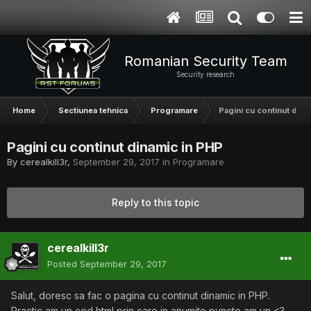
Romanian Security Team
Security research
Home
Sectiunea tehnica
Programare
Pagini cu continut dina
Pagini cu continut dinamic in PHP
By
cerealkill3r
,
September 29, 2017
in
Programare
Reply to this topic
cerealkill3r
Posted
September 29, 2017
Salut, doresc sa fac o pagina cu continut dinamic in PHP.
Practic am un cod html prin care in anumite puncte am un <?