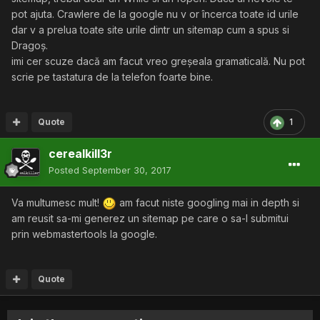
pot ajuta. Crawlere de la google nu v or încerca toate id urile
dar v a prelua toate site urile dintr un sitemap cum a spus si
Dragoș.
imi cer scuze dacă am facut vreo greșeala gramaticală. Nu pot
scrie pe tastatura de la telefon foarte bine.
Quote
1
cerealkill3r
Posted
September 30, 2017
Va multumesc mult!
am facut niste googling mai in depth si
am reusit sa-mi generez un sitemap pe care o sa-l submitui
prin webmastertools la google.
Quote