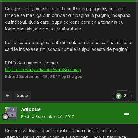
Google nu iti ghiceste pana la ce ID merg paginile, ci, cand
incepe sa mearga prin crawler din pagina in pagina, incepand
cu indexul, dupa care, dupa ce considera ca a terminat cu
toate paginile, merge la urmatorul site.
Poti afisa pe o pagina toate linkurile din site ca sa-i fie mai usor
sa ti le indexeze (imi scapa numele la tipul acesta de pagina).
EDIT:
Se numeste sitemap
https://en.wikipedia.org/wiki/Site_map
Edited
September 29, 2017
by Dragos
Quote
2
adicode
Posted
September 30, 2017
Generează toate id urile posibile pana unde le ai intr un
sitemap, trebui doar un While si un fopen. Dacă ai nevoie te