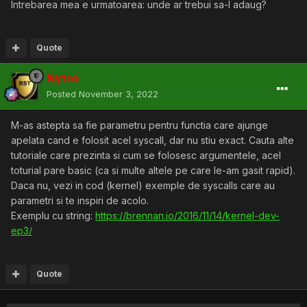
Intrebarea mea e urmatoarea: unde ar trebui sa-l adaug?
Quote
Nytro
Posted
November 3, 2022
M-as astepta sa fie parametru pentru functia care ajunge
apelata cand e folosit acel syscall, dar nu stiu exact. Cauta alte
tutoriale care prezinta si cum se folosesc argumentele, acel
toturial pare basic (ca si multe altele pe care le-am gasit rapid).
Daca nu, vezi in cod (kernel) exemple de syscalls care au
parametri si te inspiri de acolo.
Exemplu cu string:
https://brennan.io/2016/11/14/kernel-dev-
ep3/
Quote