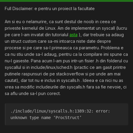
Full Disclaimer: e pentru un proiect la facultate
Am si eu o nelamurire, ca sunt destul de noob in ceea ce
priveste kernelul de Linux. Am de implementat un syscall (lucru
pe care l-am invatat din tutorialul
asta
), dar trebuie sa adaug
un struct custom care sa-mi intoarca niste date despre
procese si pe care sa-l primeasca ca parametru. Problema e
ca nu stiu unde sa-l adaug, pentru ca la compilare imi spune ca
nu-l gaseste. Pana acum l-am pus intr-un fisier .h din folderul cu
syscallul si in include/linux/sched.h (practic ce am gasit printre
putinele raspunsuri de pe stackoverflow si pe unde am mai
cautat), dar tot nu e inclus in syscalls.h . Ideea e ca nici nu as
vrea sa modific includeurile din syscalls.h fara sa fie nevoie, ci
sa aflu unde sa-l pun corect.
./include/linux/syscalls.h:1389:32: error: 
unknown type name ‘ProcStruct’