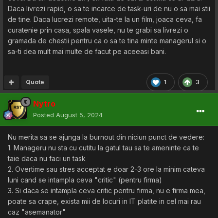
Daca livrezi rapid, o sa te incarce de task-uri de nu o sa mai stii
de tine. Daca lucrezi remote, uita-te la un film, joaca ceva, fa
curatenie prin casa, spala vasele, nu te grabi sa livrezi o
gramada de chestii pentru ca o sa te tina minte managerul si o
sa-ti dea mult mai multe de facut pe aceeasi bani.
Quote
1
3
Nytro
Posted
August 5, 2024
Nu merita sa se ajunga la burnout din niciun punct de vedere:
1. Manageru nu sta cu cutitu la gatul tau sa te ameninte ca te
taie daca nu faci un task
2. Overtime sau stres acceptat e doar 2-3 ore la minim cateva
luni cand se intampla ceva "critic" (pentru firma)
3. Si daca se intampla ceva critic pentru firma, nu e firma mea,
poate sa crape, exista mii de locuri in IT platite in cel mai rau
caz "asemanator"