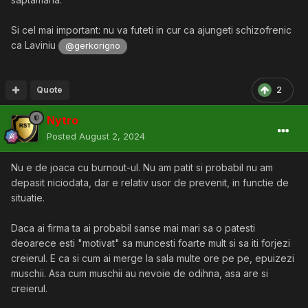
Si cel mai important: nu va futeti in cur ca ajungeti schizofrenic
ca Laviniu
@gerkorigno
Quote
2
Nytro
Posted
August 2, 2024
Nu e de joaca cu burnout-ul. Nu am patit si probabil nu am
depasit niciodata, dar e relativ usor de prevenit, in functie de
situatie.
Daca ai firma ta ai probabil sanse mai mari sa o patesti
deoarece esti "motivat" sa muncesti foarte mult si sa iti forjezi
creierul. E ca si cum ai merge la sala multe ore pe pe, epuizezi
muschii. Asa cum muschii au nevoie de odihna, asa are si
creierul.