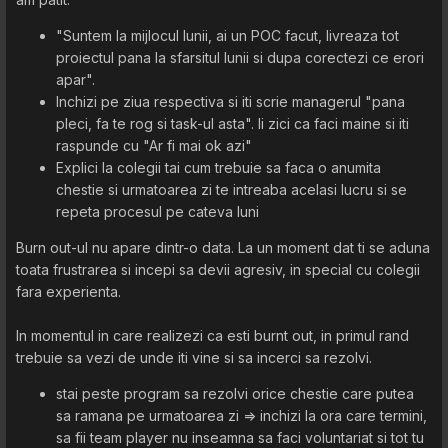
"Suntem la mijlocul lunii, ai un POC facut, livreaza tot
proiectul pana la sfarsitul lunii si dupa corectezi ce erori
apar".
Inchizi pe ziua respectiva si iti scrie managerul "pana
pleci, fa te rog si task-ul asta". Ii zici ca faci maine si iti
raspunde cu "Ar fi mai ok azi"
Explici la colegii tai cum trebuie sa faca o anumita
chestie si urmatoarea zi te intreaba acelasi lucru si se
repeta procesul pe cateva luni
Burn out-ul nu apare dintr-o data. La un moment dat ti se aduna
toata frustrarea si incepi sa devii agresiv, in special cu colegii
fara experienta.
In momentul in care realizezi ca esti burnt out, in primul rand
trebuie sa vezi de unde iti vine si sa incerci sa rezolvi.
stai peste program sa rezolvi orice chestie care putea
sa ramana pe urmatoarea zi => inchizi la ora care termini,
sa fii team player nu inseamna sa faci voluntariat si tot tu