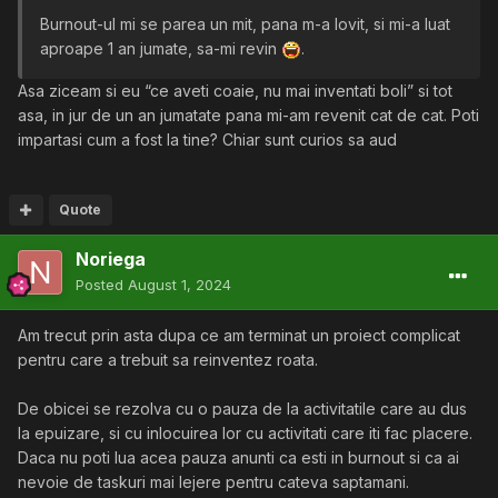
Burnout-ul mi se parea un mit, pana m-a lovit, si mi-a luat
aproape 1 an jumate, sa-mi revin
.
Asa ziceam si eu “ce aveti coaie, nu mai inventati boli” si tot
asa, in jur de un an jumatate pana mi-am revenit cat de cat. Poti
impartasi cum a fost la tine? Chiar sunt curios sa aud
Quote
Noriega
Posted
August 1, 2024
Am trecut prin asta dupa ce am terminat un proiect complicat
pentru care a trebuit sa reinventez roata.
De obicei se rezolva cu o pauza de la activitatile care au dus
la epuizare, si cu inlocuirea lor cu activitati care iti fac placere.
Daca nu poti lua acea pauza anunti ca esti in burnout si ca ai
nevoie de taskuri mai lejere pentru cateva saptamani.