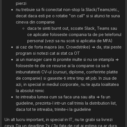
pierzi
nu trebuie sa fii conectat non-stop la Slack/Teams/etc.,
decat daca esti pe o rotatie "on call" si si atunci te suna
cineva din companie
daca te simti burnt out, scoate Slack, Teams sau
ce aplicatie foloseste compania ta de pe telefonul
personal (vezi sa nu scoti si aplicatia de MFA)
ai caz de forta majora (ex. Crowdstrike) => da, stai peste
program si notezi cat ai stat ca OT
ai un manager care iti promite multe si nu se intampla =>
foloseste-te de ce resurse ai la companie ca sa-ti
imbunatatesti CV-ul (cursuri, diplome, conferinte platite
de companie) si gaseste-ti intre timp alt job. In ziua de
azi, in special in mediul corporate, nu te ajuta loialitatea
la absolut nimic
te intreaba lumea cum sa faca una sau alta => fa un
guideline, prezinta-l intr-un call trimis la distribution list,
daca tot te intreaba, trimite-i la guideline
Un alt lucru important, in special in IT, nu te grabi sa livrezi
ceva. Da un deadline 2x / 3x fata de cat ai estima ca ar dura.