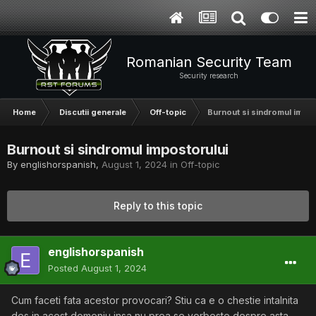
Romanian Security Team
Security research
Home
Discutii generale
Off-topic
Burnout si sindromul impos
Burnout si sindromul impostorului
By
englishorspanish
,
August 1, 2024
in
Off-topic
Reply to this topic
englishorspanish
Posted
August 1, 2024
Cum faceti fata acestor provocari? Stiu ca e o chestie intalnita
des in acest domeniu insa nu prea se vorbeste despre asta.