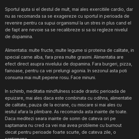
Sportul ajuta si el destul de mult, mai ales exercitiile cardio, dar
nu as recomanda sa se exagereze cu sportul in perioada de
revenire pentru ca supui organismul la un stres in plus cand el
de fapt are nevoie sa se recalibreze si sa isi regleze nivelul
de dopamina.
Alimentatia: multe fructe, multe legume si proteina de calitate, in
special carne alba, fara prea multe grasimi. Alimentatia are
efect direct asupra nivelului de dopamina. Fara burgeri, pizza,
fainoase, pentru ca vei prelungi agonia. In sezonul asta poti
consuma mai mult pepene rosu. Face minuni.
In schimb, meditatia mindfulness scade drastic perioada de
epuizare, mai ales daca este combinata cu odihna, alimentatie
de calitate, pauza de la ecrane, cu miscare si mai ales cu
iesitul afara la plimbare. As recomanda asta inainte de toate.
Daca meditezi seara inainte de somn de cateva ori pe
saptamana nu cred ca vei mai avea probleme cu burnout
decat pentru perioade foarte scurte, de cateva zile, o
saptamana.