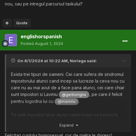
nou, sau pe intregul parcursul taskului?
Quote
englishorspanish
Posted
August 1, 2024
On 8/1/2024 at 10:22 AM,
Noriega
said:
Exista trei tipuri de oameni. Cei care sufera de sindromul
impostorului atunci cand incep sa lucreze la ceva nou cu
care nu au mai avut de a face pana atunci, cei care chiar
sunt impostori si Laviniu
, pe care il felicit
@gerkorigno
pentru logodna lui cu
.
@mannnu
Te simti impostor doar atunci cand incepi sa lucrezi la
ceva nou, sau pe intregul parcursul taskului?
Expand
Felicitari cuplului homosexual, cur de piatra le doresc!