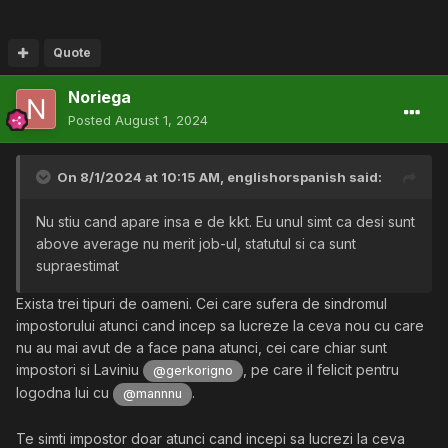
Quote
Noriega
Posted
August 1, 2024
On 8/1/2024 at 10:15 AM,
englishorspanish
said:
Nu stiu cand apare insa e de kkt. Eu unul simt ca desi sunt
above average nu merit job-ul, statutul si ca sunt
supraestimat
Exista trei tipuri de oameni. Cei care sufera de sindromul
impostorului atunci cand incep sa lucreze la ceva nou cu care
nu au mai avut de a face pana atunci, cei care chiar sunt
impostori si Laviniu
, pe care il felicit pentru
@gerkorigno
logodna lui cu
.
@mannnu
Te simti impostor doar atunci cand incepi sa lucrezi la ceva