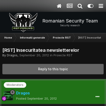
Romanian Security Team
Security research
Home
Informatii generale
Proiecte RST
[RST] Insecuritatea 
[RST] Insecuritatea newsletterelor
By
Dragos
,
September 20, 2012
in
Proiecte RST
Reply to this topic
Moderators
Dragos
Posted
September 20, 2012