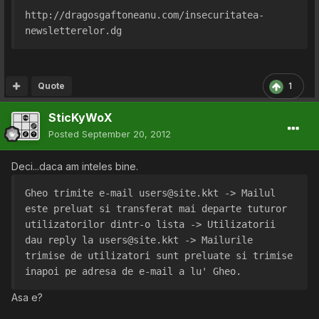
http://dragosgaftoneanu.com/insecuritatea-
newsletterelor.dg
Quote
1
SticKyWoX
Posted
September 20, 2012
Deci...daca am inteles bine.
Gheo trimite e-mail users@site.kkt -> Mailul 
este preluat si transferat mai departe tuturor 
utilizatorilor dintr-o lista -> Utilizatorii 
dau reply la users@site.kkt -> Mailurile 
trimise de utilizatori sunt preluate si trimise 
inapoi pe adresa de e-mail a lu' Gheo.
Asa e?