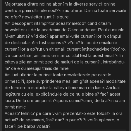
Majoritatea dintre noi ne abon?m la diverse servicii online
pentru a primi ultimele nout??i sau oferte. Dar nu toate serviciile
ce ofer? newsletter sunt ?i sigure.
Am descoperit întâmpl?tor aceast? metod? când citeam
newsletter-ul de la academia de Cisco unde am f?cut cursurile.
M-am uitat s? v?d dac? apar email-urile cursan?ilor în câmpul
de destinatar. Am fost suprins s? v?d c? în loc de emailurile
cursan?ilor a ap?rut un alt email: cursanti[at]techadviser[dot]ro.
De curiozitate, am trimis un mail cu titlul test la acest email ?i în
câteva zile am primit zeci de mailuri de la cursan?i, întrebându-
m? ce e cu mesajul trimis de mine.
Am luat ulterior la puricat toate newsletterele pe care le
primesc ?i, spre surprinderea mea, am g?sit aceea?i modalitate
de trimitere a mailurilor la câteva firme mari din lume. Am luat
leg?tura cu ele, explicându-le de ce nu e bine s? fac? acest
lucru. De la unii am primit r?spuns cu mul?umiri, de la al?ii nu am
primit nimic.
Aceast? tehnic? pe care v-am prezentat-o este folosit? la ora
actual? de spammeri, îns? dac? o pune?i ?i voi în aplicare, o
face?i pe barba voastr?.