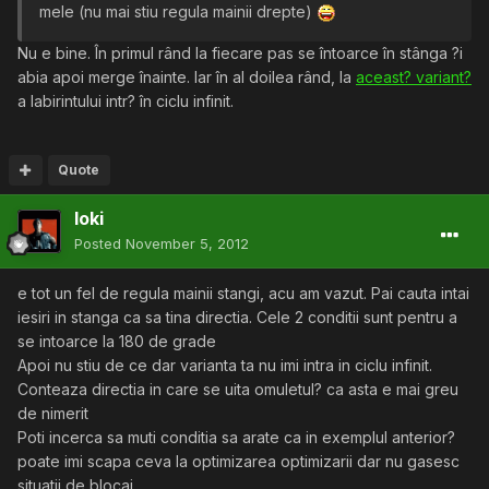
mele (nu mai stiu regula mainii drepte)
Nu e bine. În primul rând la fiecare pas se întoarce în stânga ?i
abia apoi merge înainte. Iar în al doilea rând, la
aceast? variant?
a labirintului intr? în ciclu infinit.
Quote
loki
Posted
November 5, 2012
e tot un fel de regula mainii stangi, acu am vazut. Pai cauta intai
iesiri in stanga ca sa tina directia. Cele 2 conditii sunt pentru a
se intoarce la 180 de grade
Apoi nu stiu de ce dar varianta ta nu imi intra in ciclu infinit.
Conteaza directia in care se uita omuletul? ca asta e mai greu
de nimerit
Poti incerca sa muti conditia sa arate ca in exemplul anterior?
poate imi scapa ceva la optimizarea optimizarii dar nu gasesc
situatii de blocaj