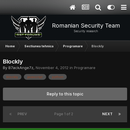
Romanian Security Team
Security research
Home
Sectiunea tehnica
Programare
Blockly
Blockly
By
B7ackAnge7z
,
November 4, 2012
in
Programare
blockly
javascript
python
Reply to this topic
PREV
Page 1 of 2
NEXT