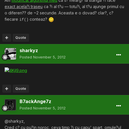
Am
modificat algoritmul meu
ca s? mearg? la stânga ?i face
exact acela?i traseu
ca ?i al t?u — totu?i, al t?u ajunge primul cu
o diferen?? de ~2 secunde. Aceasta e o dovad? clar?, c?
fiecare
conteaz?
if()
Quote
sharkyz
Posted
November 5, 2012
Quote
B7ackAnge7z
Posted
November 5, 2012
@sharkyz,
Cred c? cu pu?in noroc, ceva timp ?i cu capu' spart, omule?ul