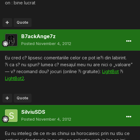
on : bine lucrat
Quote
B7ackAnge7z
Posted
November 4, 2012
Eu cred c? lipsesc comentariile celor ce pot ie?i din labirint.
?i ca s? nu spun? lumea c? mesajul meu nu are nici o „valoare”
— v? recomand dou? jocuri (online ?i gratuite):
LightBot
?i
LightBot2
.
Quote
SilviuSDS
Posted
November 4, 2012
Eu nu inteleg de ce m-as chinui sa horocaiesc prin nu stiu ce