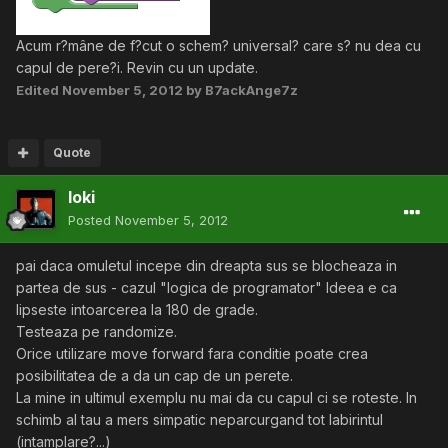
Acum r?mâne de f?cut o schem? universal? care s? nu dea cu
capul de pere?i. Revin cu un update.
Edited
November 5, 2012
by B7ackAnge7z
Quote
loki
Posted
November 5, 2012
pai daca omuletul incepe din dreapta sus se blocheaza in
partea de sus - cazul "logica de programator" Ideea e ca
lipseste intoarcerea la 180 de grade.
Testeaza pe randomize.
Orice utilizare move forward fara conditie poate crea
posibilitatea de a da un cap de un perete.
La mine in ultimul exemplu nu mai da cu capul ci se roteste. In
schimb al tau a mers simpatic neparcurgand tot labirintul
(intamplare?...)