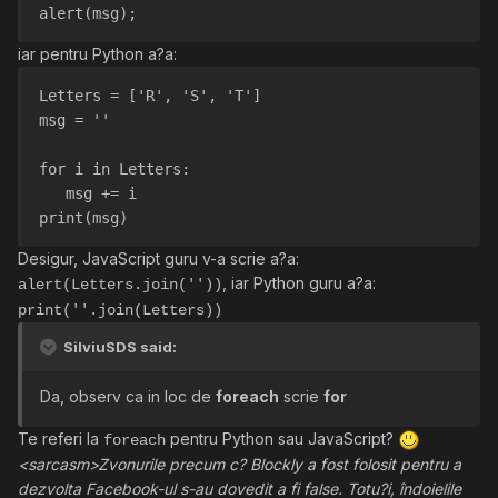
alert(msg);
iar pentru Python a?a:
Letters = ['R', 'S', 'T']
msg = ''
for i in Letters:
   msg += i
print(msg)
Desigur, JavaScript guru v-a scrie a?a:
, iar Python guru a?a:
alert(Letters.join(''))
print(''.join(Letters))
SilviuSDS said:
Da, observ ca in loc de
foreach
scrie
for
Te referi la
pentru Python sau JavaScript?
foreach
<sarcasm>Zvonurile precum c? Blockly a fost folosit pentru a
dezvolta Facebook-ul s-au dovedit a fi false. Totu?i, îndoielile