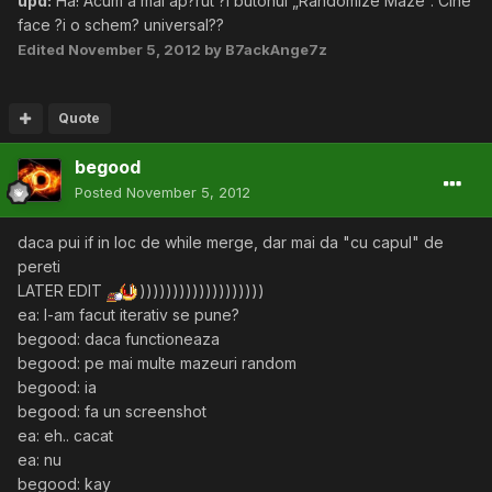
upd:
Ha! Acum a mai ap?rut ?i butonul „Randomize Maze”. Cine
face ?i o schem? universal??
Edited
November 5, 2012
by B7ackAnge7z
Quote
begood
Posted
November 5, 2012
daca pui if in loc de while merge, dar mai da "cu capul" de
pereti
LATER EDIT
)))))))))))))))))))
ea: l-am facut iterativ se pune?
begood: daca functioneaza
begood: pe mai multe mazeuri random
begood: ia
begood: fa un screenshot
ea: eh.. cacat
ea: nu
begood: kay