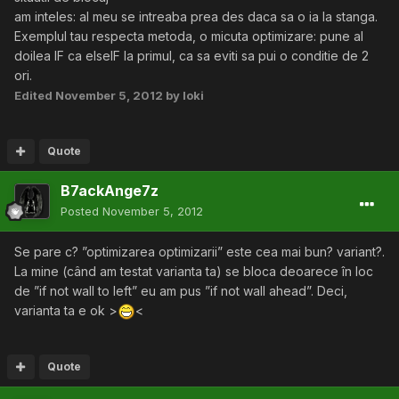
am inteles: al meu se intreaba prea des daca sa o ia la stanga.
Exemplul tau respecta metoda, o micuta optimizare: pune al
doilea IF ca elseIF la primul, ca sa eviti sa pui o conditie de 2
ori.
Edited
November 5, 2012
by loki
Quote
B7ackAnge7z
Posted
November 5, 2012
Se pare c? ”optimizarea optimizarii” este cea mai bun? variant?.
La mine (când am testat varianta ta) se bloca deoarece în loc
de ”if not wall to left” eu am pus ”if not wall ahead”. Deci,
varianta ta e ok >
<
Quote