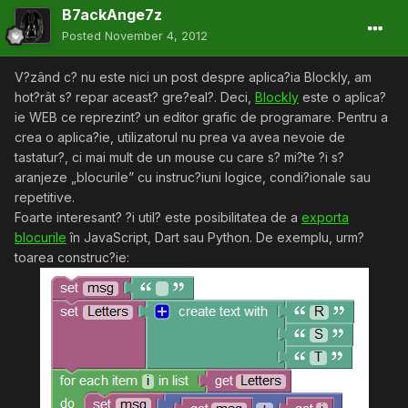
B7ackAnge7z
Posted
November 4, 2012
V?zând c? nu este nici un post despre aplica?ia Blockly, am
hot?rât s? repar aceast? gre?eal?. Deci,
Blockly
este o aplica?
ie WEB ce reprezint? un editor grafic de programare. Pentru a
crea o aplica?ie, utilizatorul nu prea va avea nevoie de
tastatur?, ci mai mult de un mouse cu care s? mi?te ?i s?
aranjeze „blocurile” cu instruc?iuni logice, condi?ionale sau
repetitive.
Foarte interesant? ?i util? este posibilitatea de a
exporta
blocurile
în JavaScript, Dart sau Python. De exemplu, urm?
toarea construc?ie: