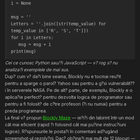
i = None
msg = ''
Letters = ''.join([str(temp_value) for 
temp_value in ['R', 'S', 'T']])
for i in Letters:
   msg = msg + i
print(msg)
Cei ce cunosc Python sau/?i JavaScript — v? rog s? nu
analiza?i exemplele de mai sus.
Dup? cum v? da?i bine seama, Blockly nu e tocmai reu?it
pentru a sparge o parol? Yahoo sau pentru a g?si vulnerabilit??
i în serverele NASA. Pe de alt? parte, de exemplu, Blockly e o
aplica?ie perfect? pentru dezvolta logica de programator sau
pentru a fi folosit? de c?tre profesori (?i nu numai) pentru a
preda programarea.
La final v? propun
Blockly Maze
— ie?i?i din labirint într-un mod
cât mai eficient (rapid ?i folosind cât mai pu?ine instruc?iuni
logice). R?spunsurile le posta?i în comentarii ad?ugând
screenshot-ul rezolv?rii. Dac? ob?ine?i mai mult de 12 blocuri —