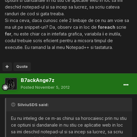
optiuni si dandanale in nu stiu ce aplicatie web in loc sa imi
deschid notepad-ul si sa incep sa lucrez, sa scriu cateva
randuri de cod si gata treaba.
Si inca ceva, daca cunosc cele 2 limbaje de ce nu am voie sa
ma uit pe snippet-uri? Da, observ ca in loc de
foreach
scrie
for
, nu este chiar ca in intefata grafica, variabila
i
e inutila,
codul trebuie scris eficient pentru a micsora timpul de
executie. Eu ramand la al meu Notepad++ si tastatura.
Quote
B7ackAnge7z
Posted
November 5, 2012
SilviuSDS said:
Eu nu inteleg de ce m-as chinui sa horocaiesc prin nu stiu
ce optiuni si dandanale in nu stiu ce aplicatie web in loc
sa imi deschid notepad-ul si sa incep sa lucrez, sa scriu