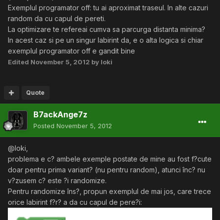
Exemplul programator off: tu ai aproximat traseul. In alte cazuri
random da cu capul de pereti.
La optimizare te refereai cumva sa parcurga distanta minima?
In acest caz si pe un singur labirint da, e o alta logica si chiar
exemplul programator off e gandit bine
Edited
November 5, 2012
by loki
Quote
B7ackAnge7z
Posted
November 5, 2012
@loki,
problema e c? ambele exemple postate de mine au fost f?cute
doar pentru prima variant? (nu pentru random), atunci înc? nu
v?zusem c? este ?i randomize.
Pentru randomize îns?, propun exemplul de mai jos, care trece
orice labirint f?r? a da cu capul de pere?i: