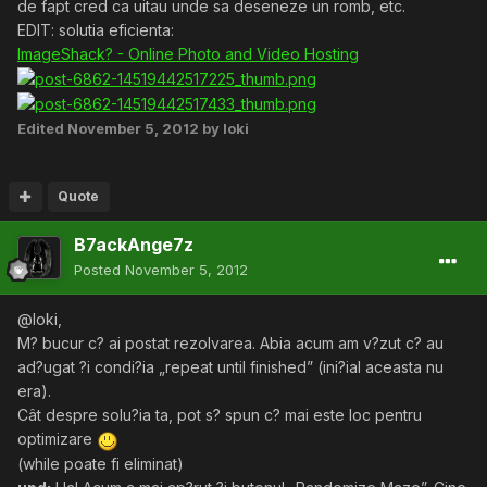
de fapt cred ca uitau unde sa deseneze un romb, etc.
EDIT: solutia eficienta:
ImageShack? - Online Photo and Video Hosting
Edited
November 5, 2012
by loki
Quote
B7ackAnge7z
Posted
November 5, 2012
@loki,
M? bucur c? ai postat rezolvarea. Abia acum am v?zut c? au
ad?ugat ?i condi?ia „repeat until finished” (ini?ial aceasta nu
era).
Cât despre solu?ia ta, pot s? spun c? mai este loc pentru
optimizare
(while poate fi eliminat)