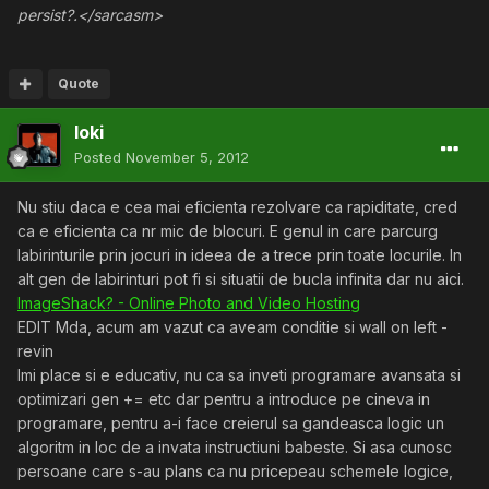
persist?.</sarcasm>
Quote
loki
Posted
November 5, 2012
Nu stiu daca e cea mai eficienta rezolvare ca rapiditate, cred
ca e eficienta ca nr mic de blocuri. E genul in care parcurg
labirinturile prin jocuri in ideea de a trece prin toate locurile. In
alt gen de labirinturi pot fi si situatii de bucla infinita dar nu aici.
ImageShack? - Online Photo and Video Hosting
EDIT Mda, acum am vazut ca aveam conditie si wall on left -
revin
Imi place si e educativ, nu ca sa inveti programare avansata si
optimizari gen += etc dar pentru a introduce pe cineva in
programare, pentru a-i face creierul sa gandeasca logic un
algoritm in loc de a invata instructiuni babeste. Si asa cunosc
persoane care s-au plans ca nu pricepeau schemele logice,