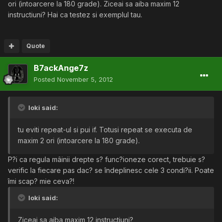
ori (intoarcere la 180 grade). Ziceai sa aiba maxim 12
instructiuni? Hai ca testez si exemplul tau.
Quote
B7ackAnge7z
Posted
November 5, 2012
loki said:
tu eviti repeat-ul si pui if. Totusi repeat se executa de
maxim 2 ori (intoarcere la 180 grade).
P?i ca regula mâinii drepte s? func?ioneze corect, trebuie s?
verific la fiecare pas dac? se îndeplinesc cele 3 condi?ii. Poate
îmi scap? mie ceva?!
loki said:
Ziceai sa aiba maxim 12 instructiuni?