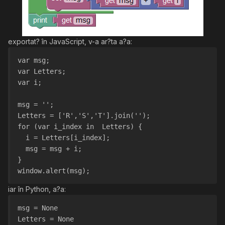
exportat? în JavaScript, v-a ar?ta a?a:
var msg;
var Letters;
var i;
msg = '';
Letters = ['R','S','T'].join('');
for (var i_index in  Letters) {
  i = Letters[i_index];
  msg = msg + i;
}
window.alert(msg);
iar în Python, a?a:
msg = None
Letters = None