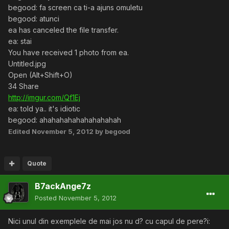
begood: fa screen ca ti-a ajuns omuletu
begood: atunci
ea has canceled the file transfer.
ea: stai
You have received 1 photo from ea.
Untitled.jpg
Open (Alt+Shift+O)
34 Share
http://imgur.com/Qf1Ej
ea: told ya.. it's idiotic
begood: ahahahahahahahahahah
Edited
November 5, 2012
by begood
Quote
B7ackAnge7z
Posted
November 5, 2012
Nici unul din exemplele de mai jos nu d? cu capul de pere?i: