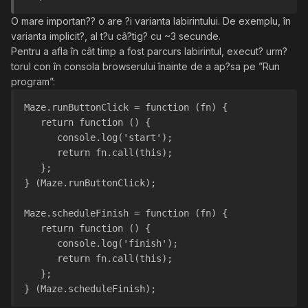
O mare importan?? o are ?i varianta labirintului. De exemplu, în
varianta implicit?, al t?u câ?tig? cu ~3 secunde.
Pentru a afla în cât timp a fost parcurs labirintul, execut? urm?
torul con în consola browserului înainte de a ap?sa pe ”Run
program”:
Maze.runButtonClick = function (fn) {
   return function () {
      console.log('start');
      return fn.call(this);
   };
} (Maze.runButtonClick);
Maze.scheduleFinish = function (fn) {
   return function () {
      console.log('finish');
      return fn.call(this);
   };
} (Maze.scheduleFinish);