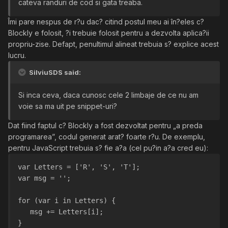
cateva randuri de cod si gata treaba.
Îmi pare nespus de r?u dac? citind postul meu ai în?eles c?
Blockly e folosit, ?i trebuie folosit pentru a dezvolta aplica?ii
propriu-zise. Defapt, penultimul alineat trebuia s? explice acest
lucru.
SilviuSDS said:
Si inca ceva, daca cunosc cele 2 limbaje de ce nu am
voie sa ma uit pe snippet-uri?
Dat fiind faptul c? Blockly a fost dezvoltat pentru „a preda
programarea”, codul generat arat? foarte r?u. De exemplu,
pentru JavaScript trebuia s? fie a?a (cel pu?in a?a cred eu):
var Letters = ['R', 'S', 'T'];
var msg = '';
for (var i in Letters) {
   msg += Letters[i];
}