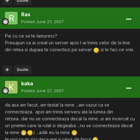
Quote
Ras
Posted
June 27, 2007
Pai cu ce sa te lamuresc?
Presupun ca ai creat un server apoi l-ai trimis celor de la tine
din retea si dupaia te conectezi pe server
si le faci ce vrei.
Quote
kaka
Posted
June 27, 2007
da asa am facut...am testat la mine ...am vazut ca se
connecteaza.. apoi am trimis serveru ala la lumea din
retzea...dar nu se connecteaza decat la mine...si am incercat cu
un prieten care la rulat si degeaba ...nu se connecteaza decat
la mine
) ...adik eu la mine
te rog sa mi zici daca mai e ceva de facut