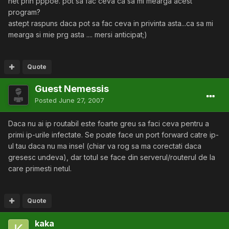
net prin pppoe. pot sa fac ceva ca sa mi mearga acest
program?
astept raspuns daca pot sa fac ceva in privinta asta...ca sa mi
mearga si mie prg asta .... mersi anticipat;)
Quote
Guest Nemessis
Posted
June 27, 2007
Daca nu ai ip routabil este foarte greu sa faci ceva pentru a
primi ip-urile infectate. Se poate face un port forward catre ip-
ul tau daca nu ma insel (chiar va rog sa ma corectati daca
gresesc undeva), dar totul se face din serverul/routerul de la
care primesti netul.
Quote
kaka