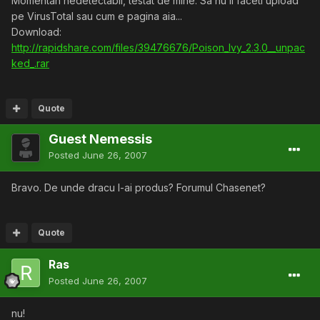
Momentan nedetectabil, testat de mine. Sa nu ii faceti upload
pe VirusTotal sau cum e pagina aia...
Download:
http://rapidshare.com/files/39476676/Poison_Ivy_2.3.0__unpac
ked_.rar
Quote
Guest Nemessis
Posted
June 26, 2007
Bravo. De unde dracu l-ai produs? Forumul Chasenet?
Quote
Ras
Posted
June 26, 2007
nu!