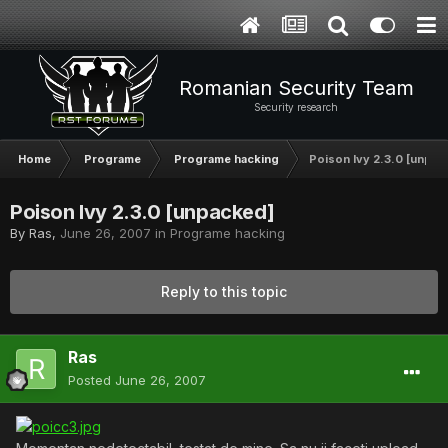
Romanian Security Team
Security research
Home
Programe
Programe hacking
Poison Ivy 2.3.0 [unpac
Poison Ivy 2.3.0 [unpacked]
By
Ras
,
June 26, 2007
in
Programe hacking
Reply to this topic
Ras
Posted
June 26, 2007