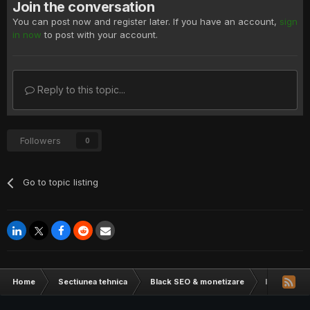
Join the conversation
You can post now and register later. If you have an account,
sign
in now
to post with your account.
Reply to this topic...
Followers
0
Go to topic listing
Home
Sectiunea tehnica
Black SEO & monetizare
Intrebare 