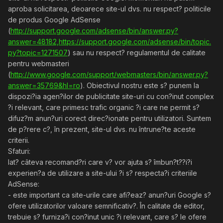
aproba solicitarea, deoarece site-ul dvs. nu respect? politicile
de produs Google AdSense
(
http://support.google.com/adsense/bin/answer.py?
answer=48182,https://support.google.com/adsense/bin/topic.
py?topic=1271507
) sau nu respect? regulamentul de calitate
pentru webmasteri
(
http://www.google.com/support/webmasters/bin/answer.py?
answer=35769&hl=ro
). Obiectivul nostru este s? punem la
dispozi?ia agen?ilor de publicitate site-uri cu con?inut complex
?i relevant, care primesc trafic organic ?i care ne permit s?
difuz?m anun?uri corect direc?ionate pentru utilizatori. Suntem
de p?rere c?, în prezent, site-ul dvs. nu întrune?te aceste
criterii.
Sfaturi:
Iat? câteva recomand?ri care v? vor ajuta s? îmbun?t??i?i
experien?a de utilizare a site-ului ?i s? respecta?i criteriile
AdSense:
- este important ca site-urile care afi?eaz? anun?uri Google s?
ofere utilizatorilor valoare semnificativ?. În calitate de editor,
trebuie s? furniza?i con?inut unic ?i relevant, care s? le ofere