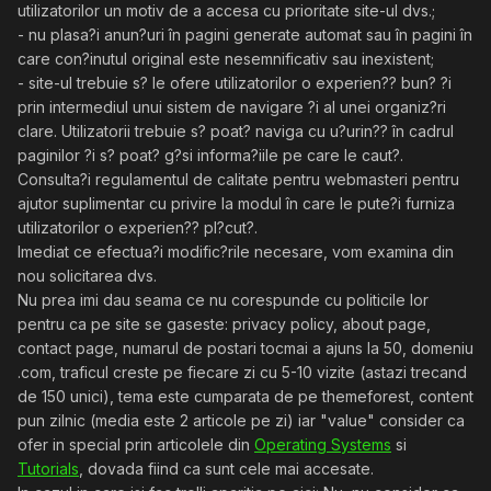
utilizatorilor un motiv de a accesa cu prioritate site-ul dvs.;
- nu plasa?i anun?uri în pagini generate automat sau în pagini în
care con?inutul original este nesemnificativ sau inexistent;
- site-ul trebuie s? le ofere utilizatorilor o experien?? bun? ?i
prin intermediul unui sistem de navigare ?i al unei organiz?ri
clare. Utilizatorii trebuie s? poat? naviga cu u?urin?? în cadrul
paginilor ?i s? poat? g?si informa?iile pe care le caut?.
Consulta?i regulamentul de calitate pentru webmasteri pentru
ajutor suplimentar cu privire la modul în care le pute?i furniza
utilizatorilor o experien?? pl?cut?.
Imediat ce efectua?i modific?rile necesare, vom examina din
nou solicitarea dvs.
Nu prea imi dau seama ce nu corespunde cu politicile lor
pentru ca pe site se gaseste: privacy policy, about page,
contact page, numarul de postari tocmai a ajuns la 50, domeniu
.com, traficul creste pe fiecare zi cu 5-10 vizite (astazi trecand
de 150 unici), tema este cumparata de pe themeforest, content
pun zilnic (media este 2 articole pe zi) iar "value" consider ca
ofer in special prin articolele din
Operating Systems
si
Tutorials
, dovada fiind ca sunt cele mai accesate.