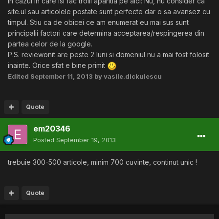
In cazul in care isi fac trolli aparitia pe aici: Nu, nu consider ca
site.ul sau articolele postate sunt perfecte dar o sa avansez cu
timpul. Stiu ca de obicei ce am enumerat eu mai sus sunt
principalii factori care determina acceptarea/respingerea din
partea celor de la google.
P.S. reviewonit are peste 2 luni si domeniul nu a mai fost folosit
inainte. Orice sfat e bine primit
Edited
September 11, 2013
by vasile.dickulescu
Quote
em20346
Posted
September 19, 2013
trebuie 300-500 articole, minim 700 cuvinte, continut unic !
Quote