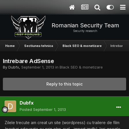
Romanian Security Team
Security research
Home
Sectiunea tehnica
Black SEO & monetizare
Intrebare 
Intrebare AdSense
By
Dubfx
,
September 1, 2013
in
Black SEO & monetizare
Reply to this topic
Dubfx
Posted
September 1, 2013
Zilele trecute am creat un site (wordpress) cu trailere de film
(posturi adaugate cu prin php-curl - import imdb). Ieri google