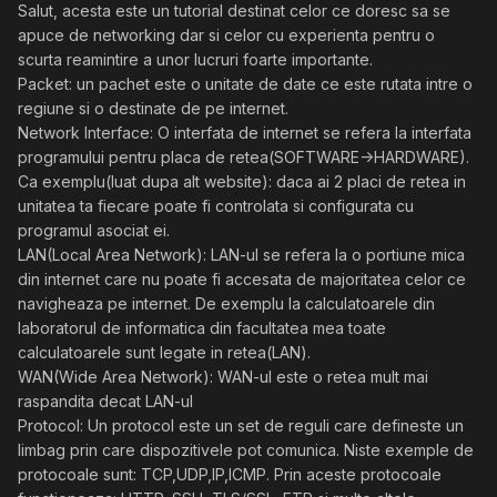
Salut, acesta este un tutorial destinat celor ce doresc sa se
apuce de networking dar si celor cu experienta pentru o
scurta reamintire a unor lucruri foarte importante.
Packet: un pachet este o unitate de date ce este rutata intre o
regiune si o destinate de pe internet.
Network Interface: O interfata de internet se refera la interfata
programului pentru placa de retea(SOFTWARE->HARDWARE).
Ca exemplu(luat dupa alt website): daca ai 2 placi de retea in
unitatea ta fiecare poate fi controlata si configurata cu
programul asociat ei.
LAN(Local Area Network): LAN-ul se refera la o portiune mica
din internet care nu poate fi accesata de majoritatea celor ce
navigheaza pe internet. De exemplu la calculatoarele din
laboratorul de informatica din facultatea mea toate
calculatoarele sunt legate in retea(LAN).
WAN(Wide Area Network): WAN-ul este o retea mult mai
raspandita decat LAN-ul
Protocol: Un protocol este un set de reguli care defineste un
limbag prin care dispozitivele pot comunica. Niste exemple de
protocoale sunt: TCP,UDP,IP,ICMP. Prin aceste protocoale