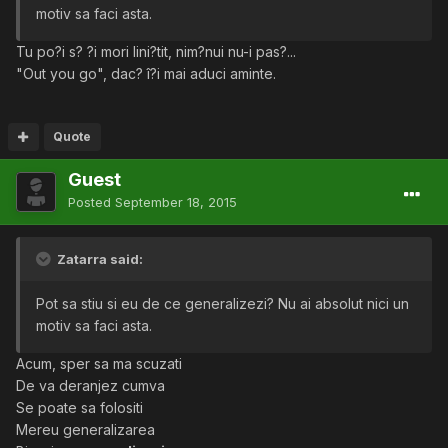
motiv sa faci asta.
Tu po?i s? ?i mori lini?tit, nim?nui nu-i pas?...
"Out you go", dac? î?i mai aduci aminte.
Quote
Guest
Posted
September 18, 2015
Zatarra said:
Pot sa stiu si eu de ce generalizezi? Nu ai absolut nici un
motiv sa faci asta.
Acum, sper sa ma scuzati
De va deranjez cumva
Se poate sa folositi
Mereu generalizarea