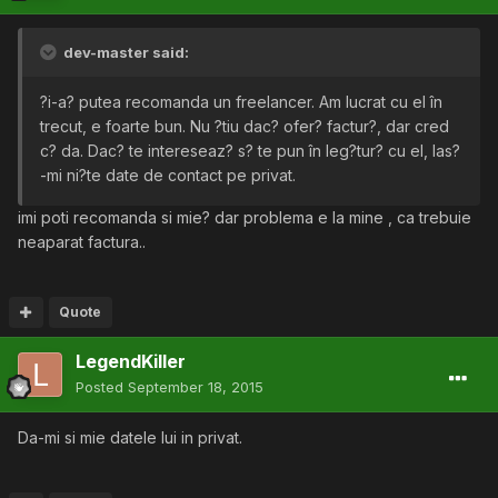
dev-master said:
?i-a? putea recomanda un freelancer. Am lucrat cu el în
trecut, e foarte bun. Nu ?tiu dac? ofer? factur?, dar cred
c? da. Dac? te intereseaz? s? te pun în leg?tur? cu el, las?
-mi ni?te date de contact pe privat.
imi poti recomanda si mie? dar problema e la mine , ca trebuie
neaparat factura..
Quote
LegendKiller
Posted
September 18, 2015
Da-mi si mie datele lui in privat.