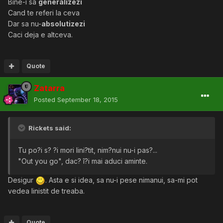
Bine-i sa
generalizezi
Cand te referi la ceva
Dar sa nu-
absolutizezi
Caci deja e altceva.
Quote
Zatarra
Posted
September 18, 2015
Rickets said:
Tu po?i s? ?i mori lini?tit, nim?nui nu-i pas?...
"Out you go", dac? î?i mai aduci aminte.
Desigur
. Asta e si idea, sa nu-i pese nimanui, sa-mi pot
vedea linistit de treaba.
Quote