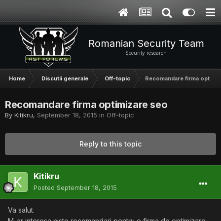
Romanian Security Team
Security research
Home
Discutii generale
Off-topic
Recomandare firma optimiz
Recomandare firma optimizare seo
By
Kitikru
,
September 18, 2015
in
Off-topic
Reply to this topic
Kitikru
Posted
September 18, 2015
Va salut.
M-ar interesa niste recomandari pentru o firma de optimizare