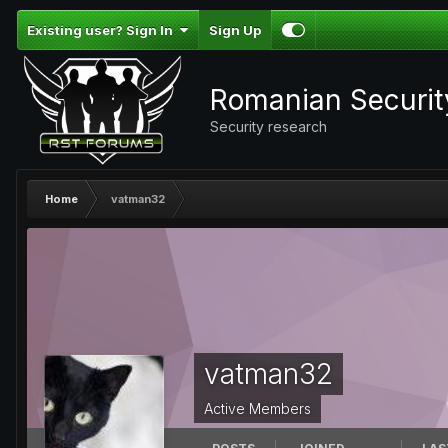
Existing user? Sign In
Sign Up
Romanian Securi
Security research
Home
vatman32
vatman32
Active Members