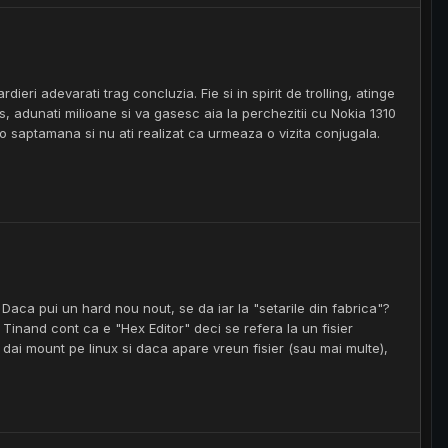
ieri adevarati trag concluzia. Fie si in spirit de trolling, atinge
ss, adunati milioane si va gasesc aia la perchezitii cu Nokia 1310
o saptamana si nu ati realizat ca urmeaza o vizita conjugala.
: Daca pui un hard nou nout, se da iar la "setarile din fabrica"?
 Tinand cont ca e "Hex Editor" deci se refera la un fisier
 dai mount pe linux si daca apare vreun fisier (sau mai multe),