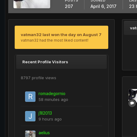
POSTS
JOINED
LAS
207
April 6, 2017
23 
va
vatman32 last won the day on August 7
vatman32 had the most liked content!
Recent Profile Visitors
8797 profile views
romadegornio
58 minutes ago
j1ll2013
9 hours ago
aelius