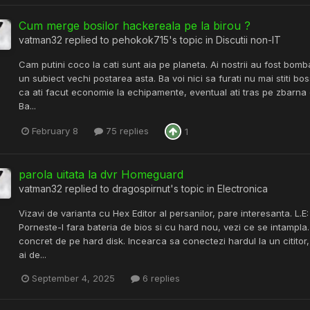
Cum merge bosilor hackereala pe la birou ?
vatman32
replied to
pehokok715
's topic in
Discutii non-IT
Cam putini coco la cati sunt aia pe planeta. Ai nostrii au fost bombard
un subiect vechi postarea asta. Ba voi nici sa furati nu mai stiti bo
ca ati facut economie la echipamente, eventual ati tras pe zbarna 
Ba...
February 8
75 replies
1
parola uitata la dvr Homeguard
vatman32
replied to
dragospirnut
's topic in
Electronica
Vizavi de varianta cu Hex Editor al persanilor, pare interesanta. L.E
Porneste-l fara bateria de bios si cu hard nou, vezi ce se intampla.
concret de pe hard disk. Incearca sa conectezi hardul la un cititor,
ai de...
September 4, 2025
6 replies