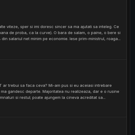
alte viteze, sper si imi doresc sincer sa ma ajutati sa inteleg. Ce
mana de proba, ca la curve). O bara de salam, o paine, o bere si
din salariul net minim pe economie. Iese prim-ministrul, roaga...
T ar trebui sa faca ceva? Mi-am pus si eu aceiasi intrebare
a ma gandesc departe. Majoritatea nu realizeaza, dar e o rusine
emnaturi si restul; poate ajungem la cineva acreditat sa...