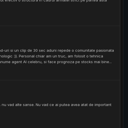
cut efectiv o structura in cadrul armatei strict pe partea asta
d-uri si un clip de 30 sec aduni repede o comunitate pasionata
ihologic :)). Personal chiar am un truc, am folosit o tehnica
 anume agent AI celebru, si face prognoza pe stocks mai bine...
.. nu vad alte sanse. Nu vad ce ai putea avea atat de important