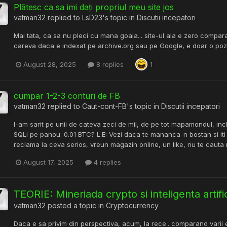
Plătesc ca sa imi dați propriul meu site jos
vatman32
replied to
LsD23
's topic in
Discutii incepatori
Mai tata, ca sa nu pleci cu mana goala... site-ul ala e zero compara
careva daca e indexat pe archive.org sau pe Google, e doar o poza facut
August 28, 2025
8 replies
1
cumpar 1-2-3 conturi de FB
vatman32
replied to
Caut-cont-FB
's topic in
Discutii incepatori
I-am sarit pe unii de cateva zeci de mii, de pe tot mapamondul, in
SQLi pe panou. 0.01 BTC? L.E: Vezi daca te mananca-n bostan si iti tre
reclama la ceva serios, vreun magazin online, un like, nu te cauta n
August 17, 2025
4 replies
TEORIE: Mineriada crypto si inteligenta artifi
vatman32
posted a topic in
Cryptocurrency
Daca e sa privim din perspectiva, acum, la rece.. comparand varii 