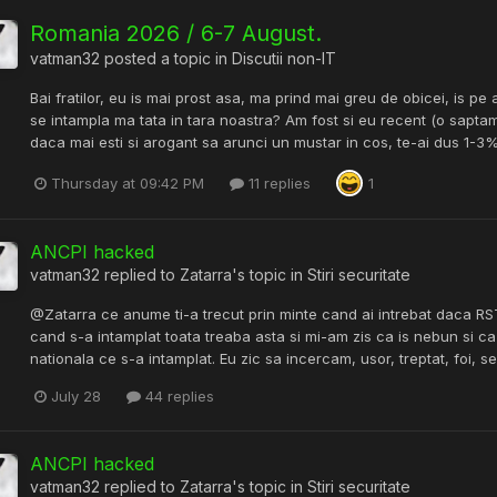
Romania 2026 / 6-7 August.
vatman32
posted a topic in
Discutii non-IT
Bai fratilor, eu is mai prost asa, ma prind mai greu de obicei, is pe 
se intampla ma tata in tara noastra? Am fost si eu recent (o sapta
daca mai esti si arogant sa arunci un mustar in cos, te-ai dus 1-3% 
Thursday at 09:42 PM
11 replies
1
ANCPI hacked
vatman32
replied to
Zatarra
's topic in
Stiri securitate
@Zatarra ce anume ti-a trecut prin minte cand ai intrebat daca RS
cand s-a intamplat toata treaba asta si mi-am zis ca is nebun si c
nationala ce s-a intamplat. Eu zic sa incercam, usor, treptat, foi, s
July 28
44 replies
ANCPI hacked
vatman32
replied to
Zatarra
's topic in
Stiri securitate