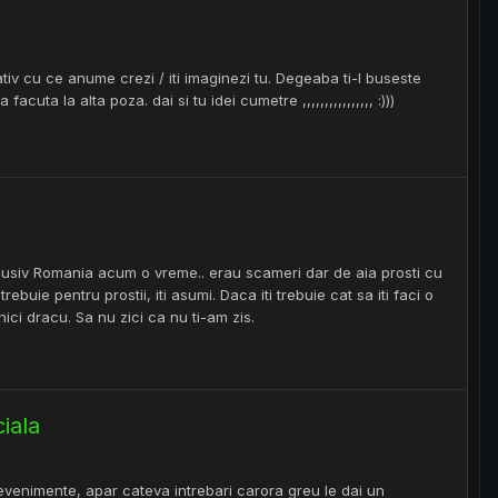
tiv cu ce anume crezi / iti imaginezi tu. Degeaba ti-l buseste
a la alta poza. dai si tu idei cumetre ,,,,,,,,,,,,,,,, :)))
clusiv Romania acum o vreme.. erau scameri dar de aia prosti cu
buie pentru prostii, iti asumi. Daca iti trebuie cat sa iti faci o
ici dracu. Sa nu zici ca nu ti-am zis.
ciala
evenimente, apar cateva intrebari carora greu le dai un