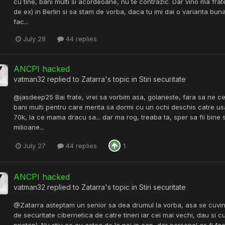
cu tine, bani multi si acordeoane, nu te contrazic. Dar vino ma fra
de ex) in Berlin si sa stam de vorba, daca tu imi dai o varianta bun
fac...
July 28
44 replies
ANCPI hacked
vatman32
replied to
Zatarra
's topic in
Stiri securitate
@jasdeep25 Bai frate, vrei sa vorbim asa, golaneste, fara sa ne ce
bani multi pentru care merita sa dormi cu un ochi deschis catre us
70k, la ce mama dracu sa... dar ma rog, treaba ta, sper sa fii bine
milioane...
July 27
44 replies
1
ANCPI hacked
vatman32
replied to
Zatarra
's topic in
Stiri securitate
@Zatarra asteptam un senior sa dea drumul la vorba, asa se cuvine.
de securitate cibernetica de catre tineri iar cei mai vechi, dau si cu