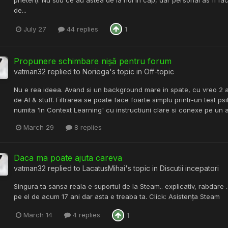
prieten). Nu stiu ce au astea de la noi in cap, dar personal as fi fa
de...
July 27
44 replies
1
Propunere schimbare nișă pentru forum
vatman32
replied to
Noriega
's topic in
Off-topic
Nu e rea ideea. Avand si un background mare in spate, cu vreo 2 a
de AI & stuff. Filtrarea se poate face foarte simplu printr-un test ps
numita 'In Context Learning' cu instructiuni clare si conexe pe un
March 29
8 replies
Daca ma poate ajuta careva
vatman32
replied to
LacatusMihai
's topic in
Discutii incepatori
Singura ta sansa reala e suportul de la Steam.. explicativ, rabdare 
pe el de acum 17 ani dar asta e treaba ta. Click: Asistența Steam
March 14
4 replies
1