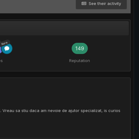
See their activity
Rare
149
es
Reputation
t. Vreau sa stiu daca am nevoie de ajutor specializat, is curios