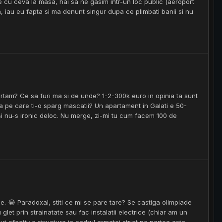
te cu ceva la masa, hai sa ne gasim intr-un loc public (aeroport
a, iau eu fapta si ma denunt singur dupa ce plimbati banii si nu
rtam? Ce sa furi ma si de unde? 1-2-300k euro in opinia ta sunt
a pe care ti-o sparg mascatii? Un apartament in Galati e 50-
 si nu-s ironic deloc. Nu merge, zi-mi tu cum facem 100 de
 😂 Paradoxal, stiti ce mi se pare tare? Se castiga olimpiade
 glet prin strainatate sau fac instalatii electrice (chiar am un