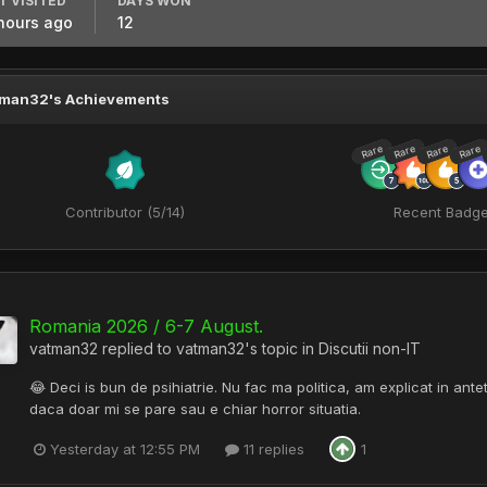
T VISITED
DAYS WON
hours ago
12
tman32's Achievements
Rare
Rare
Rare
Rare
Contributor (5/14)
Recent Badg
Romania 2026 / 6-7 August.
vatman32
replied to
vatman32
's topic in
Discutii non-IT
😂 Deci is bun de psihiatrie. Nu fac ma politica, am explicat in ante
daca doar mi se pare sau e chiar horror situatia.
Yesterday at 12:55 PM
11 replies
1