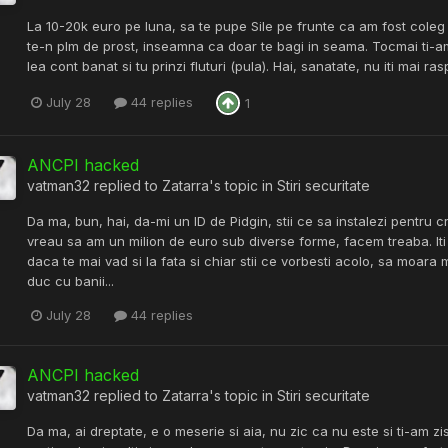
La 10-20k euro pe luna, sa te pupe Sile pe frunte ca am fost coleg c
te-n plm de prost, inseamna ca doar te bagi in seama. Tocmai ti-am 
lea cont banat si tu prinzi fluturi (pula). Hai, sanatate, nu iti mai ra
July 28
44 replies
1
ANCPI hacked
vatman32
replied to
Zatarra
's topic in
Stiri securitate
Da ma, bun, hai, da-mi un ID de Pidgin, stii ce sa instalezi pentru c
vreau sa am un milion de euro sub diverse forme, facem treaba. Iti zi
daca te mai vad si la fata si chiar stii ce vorbesti acolo, sa moar
duc cu banii...
July 28
44 replies
ANCPI hacked
vatman32
replied to
Zatarra
's topic in
Stiri securitate
Da ma, ai dreptate, e o meserie si aia, nu zic ca nu este si ti-am zi