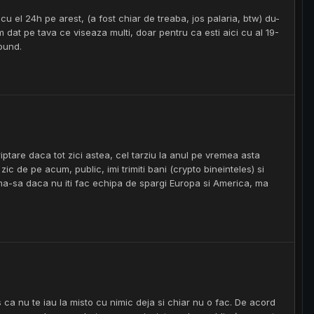
u el 24h pe arest, (a fost chiar de treaba, jos palaria, btw) du-
dat pe tava ce viseaza multi, doar pentru ca esti aici cu al 19-
spund.
riptare daca tot zici astea, cel tarziu la anul pe vremea asta
c de pe acum, public, imi trimiti bani (crypto bineinteles) si
a ma-sa daca nu iti fac echipa de spargi Europa si America, ma
s ca nu te iau la misto cu nimic deja si chiar nu o fac. De acord