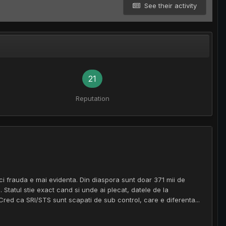
See their activity
21
Reputation
nci frauda e mai evidenta. Din diaspora sunt doar 371 mii de
te. Statul stie exact cand si unde ai plecat, datele de la
red ca SRI/STS sunt scapati de sub control, care e diferenta...