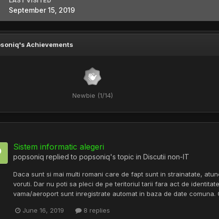
LAST VISITED
September 15, 2019
soniq's Achievements
Newbie (1/14)
Sistem informatic alegeri
popsoniq
replied to
popsoniq
's topic in
Discutii non-IT
Daca sunt si mai multi romani care de fapt sunt in strainatate, atu
voruti. Dar nu poti sa pleci de pe teritoriul tarii fara act de identita
vama/aeroport sunt inregistrate automat in baza de date comuna. C
June 16, 2019
8 replies