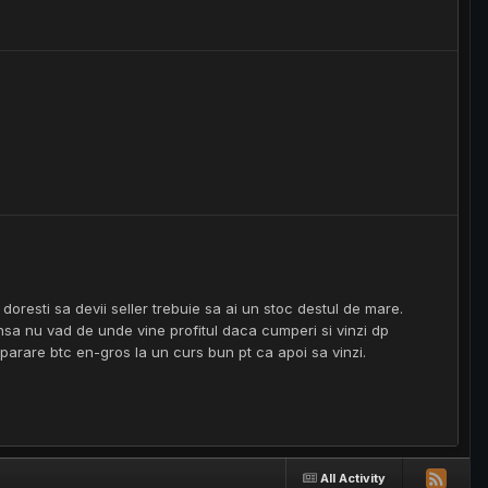
resti sa devii seller trebuie sa ai un stoc destul de mare.
 insa nu vad de unde vine profitul daca cumperi si vinzi dp
arare btc en-gros la un curs bun pt ca apoi sa vinzi.
All Activity