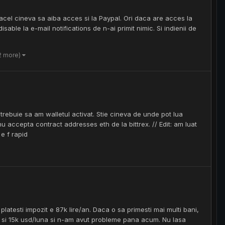
acel cineva sa aiba acces si la Paypal. Ori daca are acces la
sable la e-mail notifications de n-ai primit nimic. Si indienii de
2 more)
rebuie sa am walletul activat. Stie cineva de unde pot lua
 accepta contract addresses eth de la bittrex. // Edit: am luat
 e f rapid
atesti impozit e 87k lire/an. Daca o sa primesti mai multi bani,
it si 15k usd/luna si n-am avut probleme pana acum. Nu lasa