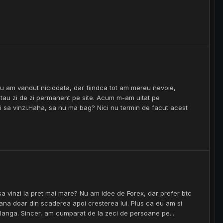
 am vandut niciodata, dar fiindca tot am mereu nevoie,
 stau zi de zi permanent pe site. Acum m-am uitat pe
i sa vinzi.Haha, sa nu ma bag? Nici nu termin de facut acest
sa vinzi la pret mai mare? Nu am idee de Forex, dar prefer btc
amana doar din scaderea apoi cresterea lui. Plus ca eu am si
langa. Sincer, am cumparat de la zeci de persoane pe...