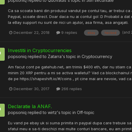
popsoniq
replied to
QuoVadis
's topic in
Stiri securitate
Ca sa scoata banii din produsul vandut pe contul tau, ar trebui ca 
Paypal, scoate direct. Doar daca nu ai contul gol :D Probabil a dat di
la eBay support nu sunt de nici un ajutor, asa firma, asa angajati.
(and 
December 22, 2018
9 replies
ebay
hacked
Investitii in Cryptocurrencies
popsoniq
replied to
Zatarra
's topic in
Cryptocurrency
Am facut cont pe gatehub.net, am trimis $400 eth, dar nu stiam ca t
minim 20 XRP pentru a mi se activa walletul? Vad ca blockchainul nu
de pe https://shapeshift.io/#/coins , pt cine mai are nevoie, vad ca
December 30, 2017
266 replies
Declaratie la ANAF.
popsoniq
replied to
wirtz
's topic in
Off-topic
Eu vand pe ebay uk si suma primita in paypal dupa care trebuie sa pl
sfatul meu e sa-ti deschizi mai multe conturi bancare, eu am prim