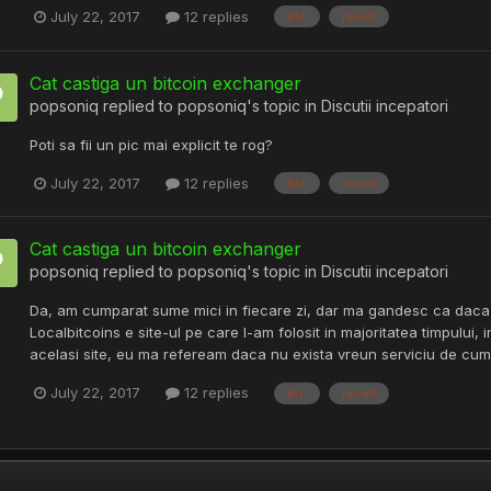
July 22, 2017
12 replies
btc
resell
Cat castiga un bitcoin exchanger
popsoniq
replied to
popsoniq
's topic in
Discutii incepatori
Poti sa fii un pic mai explicit te rog?
July 22, 2017
12 replies
btc
resell
Cat castiga un bitcoin exchanger
popsoniq
replied to
popsoniq
's topic in
Discutii incepatori
Da, am cumparat sume mici in fiecare zi, dar ma gandesc ca daca do
Localbitcoins e site-ul pe care l-am folosit in majoritatea timpului,
acelasi site, eu ma refeream daca nu exista vreun serviciu de cump
July 22, 2017
12 replies
btc
resell