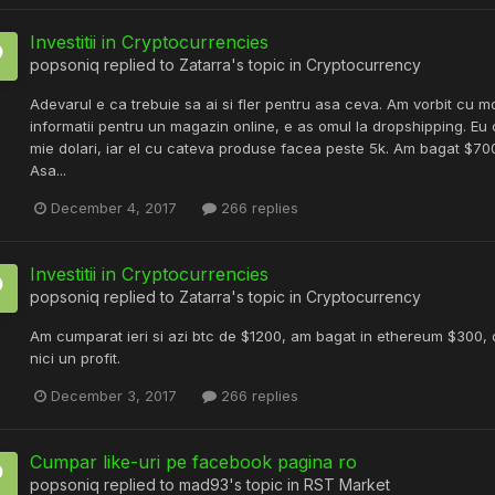
Investitii in Cryptocurrencies
popsoniq
replied to
Zatarra
's topic in
Cryptocurrency
Adevarul e ca trebuie sa ai si fler pentru asa ceva. Am vorbit cu m
informatii pentru un magazin online, e as omul la dropshipping. 
mie dolari, iar el cu cateva produse facea peste 5k. Am bagat $70
Asa...
December 4, 2017
266 replies
Investitii in Cryptocurrencies
popsoniq
replied to
Zatarra
's topic in
Cryptocurrency
Am cumparat ieri si azi btc de $1200, am bagat in ethereum $300
nici un profit.
December 3, 2017
266 replies
Cumpar like-uri pe facebook pagina ro
popsoniq
replied to
mad93
's topic in
RST Market