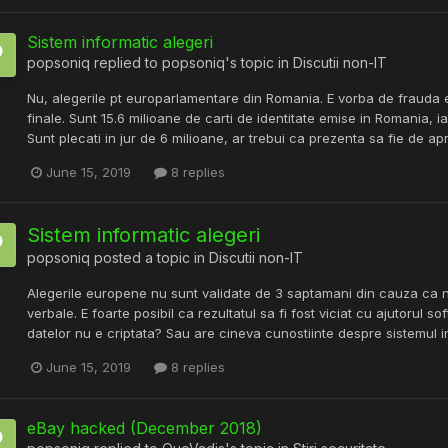
Sistem informatic alegeri
popsoniq
replied to
popsoniq
's topic in
Discutii non-IT
Nu, alegerile pt europarlamentare din Romania. E vorba de frauda ev
finale. Sunt 15.6 milioane de carti de identitate emise in Romania, i
Sunt plecati in jur de 6 milioane, ar trebui ca prezenta sa fie de ap
June 15, 2019
8 replies
Sistem informatic alegeri
popsoniq
posted a topic in
Discutii non-IT
Alegerile europene nu sunt validate de 3 saptamani din cauza ca 
verbale. E foarte posibil ca rezultatul sa fi fost viciat cu ajutorul 
datelor nu e criptata? Sau are cineva cunostiinte despre sistemul in
June 15, 2019
8 replies
eBay hacked (December 2018)