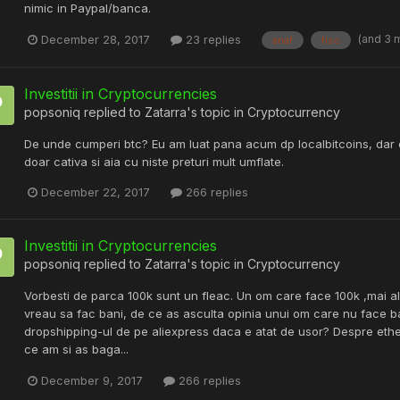
nimic in Paypal/banca.
(and 3 
December 28, 2017
23 replies
anaf
fisc
Investitii in Cryptocurrencies
popsoniq
replied to
Zatarra
's topic in
Cryptocurrency
De unde cumperi btc? Eu am luat pana acum dp localbitcoins, dar d
doar cativa si aia cu niste preturi mult umflate.
December 22, 2017
266 replies
Investitii in Cryptocurrencies
popsoniq
replied to
Zatarra
's topic in
Cryptocurrency
Vorbesti de parca 100k sunt un fleac. Un om care face 100k ,mai ales
vreau sa fac bani, de ce as asculta opinia unui om care nu face ba
dropshipping-ul de pe aliexpress daca e atat de usor? Despre ethe
ce am si as baga...
December 9, 2017
266 replies