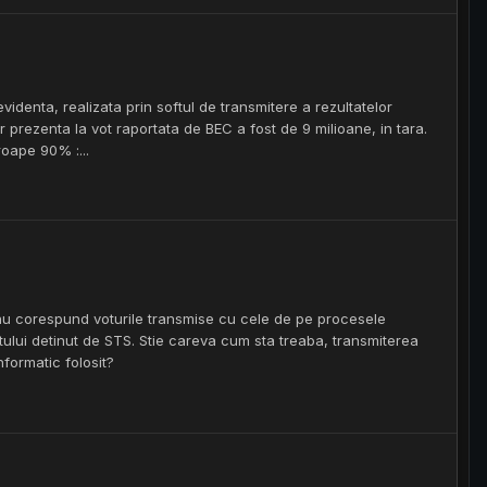
identa, realizata prin softul de transmitere a rezultatelor
ar prezenta la vot raportata de BEC a fost de 9 milioane, in tara.
roape 90% :...
nu corespund voturile transmise cu cele de pe procesele
softului detinut de STS. Stie careva cum sta treaba, transmiterea
formatic folosit?