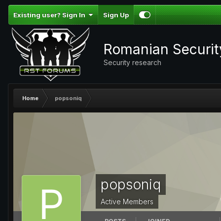
Existing user? Sign In
Sign Up
Romanian Securi
Security research
Home
popsoniq
popsoniq
Active Members