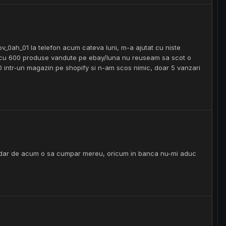
ov_0ah_01 la telefon acum cateva luni, m-a ajutat cu niste
Eu cu 600 produse vandute pe ebay/luna nu reuseam sa scot o
0 intr-un magazin pe shopify si n-am scos nimic, doar 5 vanzari
, dar de acum o sa cumpar mereu, oricum in banca nu-mi aduc