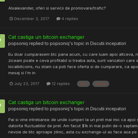
Alxalexander, oferi si servicii de promovare/trafic?
December 3, 2017
4 replies
Cat castiga un bitcoin exchanger
popsoniq
replied to
popsoniq
's topic in
Discutii incepatori
Eu doar cumparasem btc pana acum, cu care luam apoi altceva, nu
ziceam poate e ceva profitabil si treaba asta, sunt vanzatori care
localbitcoins, nu stiam ca poti face oferta si de cumparare, ca apo
mesaj si I'm in
July 23, 2017
12 replies
btc
resell
Cat castiga un bitcoin exchanger
popsoniq
replied to
popsoniq
's topic in
Discutii incepatori
Pai si vine intrebarea: de unde cumperi la un pret mai mic ca apoi 
datorita fluctuatiilor de pret. Am facut $1k in mai putin de-o sapt
nevoie de btc aproape zilnic, asta cu exchange-ul as face asa pe 