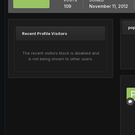
POSTS
JOINED
109
November 11, 2012
pop
Recent Profile Visitors
The recent visitors block is disabled and
is not being shown to other users.