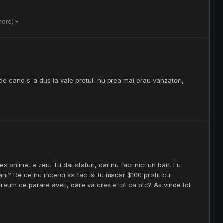
more)
e cand s-a dus la vale pretul, nu prea mai erau vanzatori,
 online, e zeu. Tu dai sfaturi, dar nu faci nici un ban. Eu
ni? De ce nu incerci sa faci si tu macar $100 profit cu
reum ce parare aveti, oare va creste tot ca btc? As vinde tot