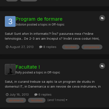
Program de formare
3idolon
posted a topic in
Off-topic
Salut! Sunt afon în informatic?! Îns? pasiunea mea r?mâne
tehnologia... De 2-3 ani am început s? învârt ceva coduri html,
php(deobicei descarc de pe net, editez(modific) ?i urc pe host),
August 27, 2013
8 replies
facultate
programare
iar cu timpul lucrul in spa?iul web a devenit o pasiune...M?
atrage atât de tare încât am nop?i nedormite în care...
Facultate !
flofy
posted a topic in
Off-topic
Salut, in curand trebuie sa aplic la un program de studiu in
domeniul IT, in Danemarca si am nevoie de ceva indrumare, in
special daca imi puteti da niste sfaturi pentru viitor, cam ce
July 16, 2013
6 replies
domeniu sa "atac" si ce este de viitor: -Computer Science
(and 1 more)
danemarca
facultate
Computer Science in Denmark -IT Network & Electronics Tec...