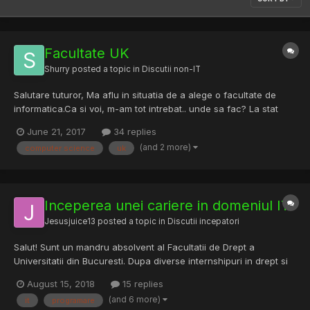
Facultate UK
Shurry
posted a topic in
Discutii non-IT
Salutare tuturor, Ma aflu in situatia de a alege o facultate de
informatica.Ca si voi, m-am tot intrebat.. unde sa fac? La stat
sau la privat? zi sau distanta? Care o fii mai buna oare? .. si lista
June 21, 2017
34 replies
poate continua. Tot gandindu-ma, am gasiti o obtiune
(and 2 more)
computer science
uk
interesanta, anume .. de a alege...
Inceperea unei cariere in domeniul IT
Jesusjuice13
posted a topic in
Discutii incepatori
Salut! Sunt un mandru absolvent al Facultatii de Drept a
Universitatii din Bucuresti. Dupa diverse internshipuri in drept si
dupa o actuala, aparent, viitoare fosta cariera de jurist la o
August 15, 2018
15 replies
multinationala, m-a lovit crudul adevar: nu as profesa in
(and 6 more)
it
programare
domeniu pe termen mediu-lung. Nu o sa...