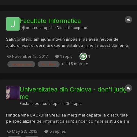
Facultate Informatica
joji
posted a topic in
Discutii incepatori
Salut prieteni, am ajuns intr-un impas si as avea nevoie de
ajutorul vostru, cei mai experimentati ca mine in acest domeniu.
Inca din clasele mici imi doresc sa fiu programator, fiind la un
November 12, 2017
1 reply
1
profil de mate-info cu engleza intesiv. Oscilez intre Universitatea
Babes-Bolyai pe Informatica...
(and 5 more)
programator
facultate
Universitatea din Craiova - don't judge
me
Eustatiu
posted a topic in
Off-topic
Fiindca vine BAC-ul si vreau sa merg mai departe la o facultate
pe specializare de informatica sunt sincer cu mine si stiu ca am
sanse de 65%-70% sa intru la UNIBUC-Informatica asa ca (,)
May 23, 2015
5 replies
caut o facultate care sa fie asemanatoare[am mai deschis 2