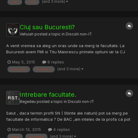
(and 3 more)
care
caut
thhreaduri anterioare cu privire la acest subiect] sp...
Cluj sau Bucuresti?
Vehuiah
posted a topic in
Discutii non-IT
A venit vremea sa aleg un oras unde sa merg la facultate. La
Bucuresti avem FMI si Titu Maiorescu primele optiuni iar la CJ
UBB-ul. Am o banuiala ca la Bucuresti ar fi mai multe oportunitati
May 5, 2015
8 replies
dar nu am nimic concret iar Clujul e mai frumos ca oras si e o
(and 3 more)
bucurest
facultate
influenta puternic europeana acolo (Astea sunt...
Intrebare facultate.
Begedeu
posted a topic in
Discutii non-IT
Salut , daca termin profil SN ( Stiinte ale naturii) pot sa merg pe
facultate de informatica ? De BAC ,am inteles de la profa ca pot
da si la informatica cu subiecte pentru SN , dar nu prea imi vine
March 13, 2015
4 replies
a crede. Va rog daca stiti lasati reply.
(and 3 more)
daca
facultate