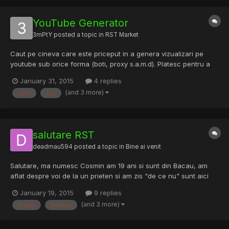
YouTube Generator
3mPtY
posted a topic in
RST Market
Caut pe cineva care este priceput in a genera vizualizari pe
youtube sub orice forma (boti, proxy s.a.m.d). Platesc pentru a
ma invata cum sa fac singur acest lucru. Ma intereseaza pentru
January 31, 2015
4 replies
video-urile mele personale.
(and 3 more)
cum
fac
salutare RST
deadmau594
posted a topic in
Bine ai venit
Salutare, ma numesc Cosmin am 19 ani si sunt din Bacau, am
aflat despre voi de la un prieten si am zis "de ce nu" sunt aici
pentru a invata!
January 19, 2015
9 replies
(and 3 more)
invata
prieten