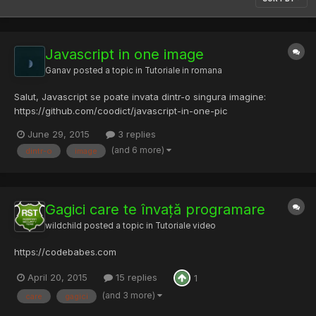
Javascript in one image
Ganav
posted a topic in
Tutoriale in romana
Salut, Javascript se poate invata dintr-o singura imagine:
https://github.com/coodict/javascript-in-one-pic
June 29, 2015
3 replies
(and 6 more)
dintr-o
image
Gagici care te învață programare
wildchild
posted a topic in
Tutoriale video
https://codebabes.com
April 20, 2015
15 replies
1
(and 3 more)
care
gagici