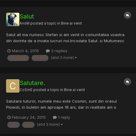
Salut
AnoM
posted a topic in
Bine ai venit
Salut all ma numesc Stefan si am venit in comunitatea voastra
din dorinta de a invata lucruri noi.Incodata Salut. si Multumesc
pentru mica atnetie acordata !
March 4, 2015
3 replies
(and 3 more)
acordata
invata
Salutare.
CoSmE
posted a topic in
Bine ai venit
Salutare tuturor, numele meu este Cosmin, sunt din orasul
Ploiesti, in buletin am aproape 18 ani, dar in realitate am o
mentalitate de 20, sunt elev in clasa a 11-a intr-un liceu din
February 24, 2015
1 reply
Ploiesti, la specializarea matematica-informatica. Am ales acest
(and 3 more)
dar
din
forum deoarece am auzit ca aici se invata multe che...