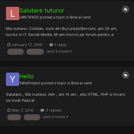
Salutare tuturor
LMNTRXI25
posted a topic in
Bine ai venit
Ma numesc Cristian, sunt din Bucuresti/Berceni, am 24 ani,
lucrez in IT Social Media. M-am inscris pe forum pentru a
cunoste persoane noi si a invata lucruri noi si pentru vanzari de
January 17, 2015
1 reply
jocuri etc. O seara buna va doresc!
(and 3 more)
invata
lucruri
Hello
YettaProject
posted a topic in
Bine ai venit
Salutare , Ma numesc Alin , am 14 ani , stiu HTML, PHP si incerc
sa invat Pascal
May 7, 2010
3 replies
(and 3 more)
html
invata