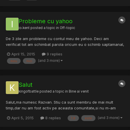
Probleme cu yahoo
io.kent
posted a topic in
Off-topic
De 3 zile am probleme cu contul meu de yahoo. Deci am
verificat tot am schimbat parola oricum eu o schimb saptamanal,
dar am incercat sa vad ce doamne iarta-ma are si nu pot nici
April 15, 2015
9 replies
decum sa accesez inbox-ul meu, a mai patit cineva ceva de
(and 3 more)
meu
nici
genu asta?
Salut
kingofbattle
posted a topic in
Bine ai venit
Salut,ma numesc Razvan. Stiu ca sunt membru de mai mult
timp,dar nu am fost activ pe aceasta comunitate,si nu m-am
prezentat.. De acum inainte,o sa incerc sa raman aici,sa ajut
(and 3 more)
April 5, 2015
8 replies
1.6
este
membrii comunitatii cum pot.. P.S: Hobby-ul meu,este in prezent,
CS 1.6,probabil voi juca si SAMP, dar deocamdata sunt in c...