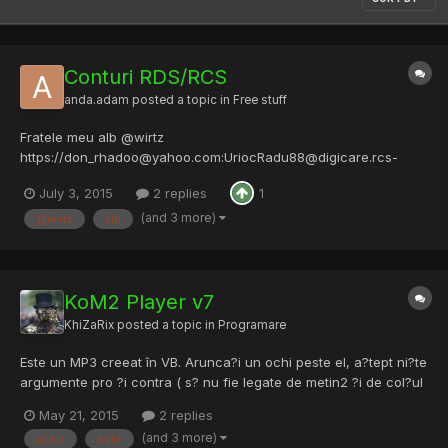
Conturi RDS/RCS
anda.adam
posted a topic in
Free stuff
Fratele meu alb @wirtz
https://don_rhadoo@yahoo.com:UriocRadu88@digicare.rcs-
rds.ro https://lulubujor@gmail.com:ionutlulu@digicare.rcs-rds.ro
July 3, 2015
2 replies
1
https://d.voica93@yahoo.com:429562@digicare.rcs-rds.ro
https://2504217:590732@digicare.rcs-rds.ro
(and 3 more)
@wirtz
alb
KoM2 Player v7
KhiZaRix
posted a topic in
Programare
Este un MP3 creeat în VB. Arunca?i un ochi peste el, a?tept ni?te
argumente pro ?i contra ( s? nu fie legate de metin2 ?i de col?ul
din dreapta al forumului ) Link: GirlShare - Download KoM2
May 21, 2015
2 replies
Player v7.rar - v7 Link: GirlShare - Download KoM2 Player v8.rar -
(and 3 more)
acela
este
v8 P.S: Server-ul acela de metin nu este a...