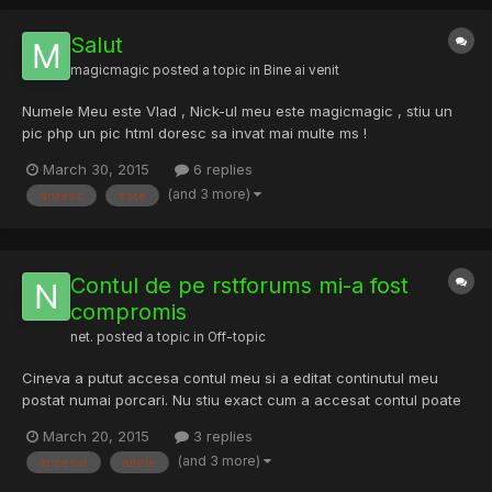
Salut
magicmagic
posted a topic in
Bine ai venit
Numele Meu este Vlad , Nick-ul meu este magicmagic , stiu un
pic php un pic html doresc sa invat mai multe ms !
March 30, 2015
6 replies
(and 3 more)
doresc
este
Contul de pe rstforums mi-a fost
compromis
net.
posted a topic in
Off-topic
Cineva a putut accesa contul meu si a editat continutul meu
postat numai porcari. Nu stiu exact cum a accesat contul poate
stie parola sau poate fi accesat emailul, la altele nici nu ma
March 20, 2015
3 replies
gandesc...sper sa fiu singurul care a patit-o, rog ca acest cont
(and 3 more)
accesat
altele
sa fie banat la cererea mea de un admin