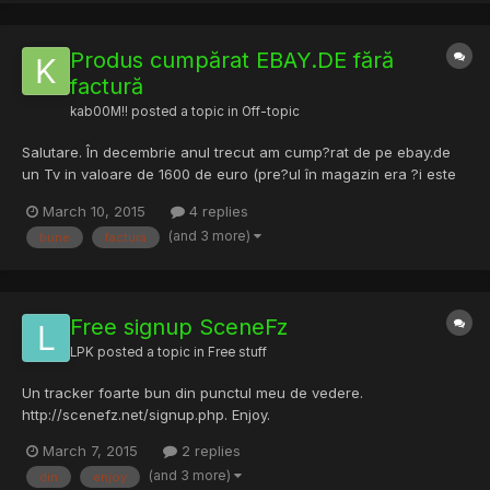
Produs cumpărat EBAY.DE fără
factură
kab00M!!
posted a topic in
Off-topic
Salutare. În decembrie anul trecut am cump?rat de pe ebay.de
un Tv in valoare de 1600 de euro (pre?ul în magazin era ?i este
de 2200). Plata s-a f?cut prin papalul colegului meu de
March 10, 2015
4 replies
serviciu.Toate bune si frumoase, omul a trimis produsul, foarte
(and 3 more)
bune
factura
ok, problema este ca nici pân? în ziua de azi nu am pri...
Free signup SceneFz
LPK
posted a topic in
Free stuff
Un tracker foarte bun din punctul meu de vedere.
http://scenefz.net/signup.php. Enjoy.
March 7, 2015
2 replies
(and 3 more)
din
enjoy