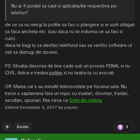
Nu ar fi posibil sa caut si aplicatia/iile respective pe
telefon?
de ce sa nu mergi la politie sa faci o plangere si ei sunt obligati
sa faca ancheta etc. (sau daca nu te indurma ce sa faci si
cum).
daca te bagi tu sa desfaci telefonul sau sa verifici software-ul
risti sa distrugi din dovezi.
PS: Situatia descrisa de tine cade sub un proces PENAL si nu
CIVIL. Adica e treaba
politiei
si nu teaba ta cu avocati.
Off: Mama cat s-au inmultit telenovelele pe forumul asta. Nu
trece o saptamana fara un topic cu inselari, divortari, tradari,
ascultari, spionari. Mai ceva ca
Ochii din Umbra
.
Edited
December 3, 2017
by yoyois
Quote
3