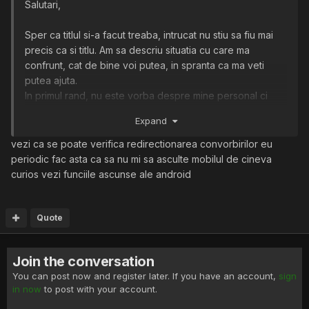
Salutari,
Sper ca titlul si-a facut treaba, intrucat nu stiu sa fiu mai
precis ca si titlu. Am sa descriu situatia cu care ma
confrunt, cat de bine voi putea, in spranta ca ma veti
putea ajuta.
In primul rand, nu este vorba despre mine personal ci
despre familia unei persoane apropiate mie. Parintii
Expand
acesteia sunt divortati si locuiesc separat, iar copii stau
cu mama. Ocazional, acestia isi viziteaza si tatal. Intr-una
vezi ca se poate verifica redirectionarea convorbirilor eu
din astfel de vizite, unul dintre copii a auzit de pe
periodic fac asta ca sa nu mi sa asculte mobilul de cineva
telefonul tatalui vocea mamei si a bunicii sale, dupa care
curios vezi funciile ascunse ale android
tatal repede si-a bagat castile. Copilul in cazua are un
telefon din partea tatalui.
Cu mai multe ocazii, cand se discuta despre persoana lui
Quote
(tatalui), la scurt timp mama primea un mesaj/apel de la
acesta referitor la discutia respectiva.
Join the conversation
Eu unul nu exclud nici existenta unor alte dispozitive de
You can post now and register later. If you have an account,
sign
ascultare, dar tind sa cred ca este vorba mai mult despre
in now
to post with your account.
ceva instalat fizic/software in telefon.
Puteti va rog sa ma indrumati inspre a alfa intr-adevar