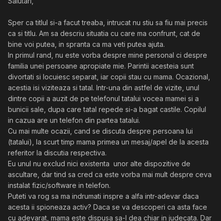
Salutari,
Sper ca titlul si-a facut treaba, intrucat nu stiu sa fiu mai precis
ca si titlu. Am sa descriu situatia cu care ma confrunt, cat de
bine voi putea, in spranta ca ma veti putea ajuta.
In primul rand, nu este vorba despre mine personal ci despre
familia unei persoane apropiate mie. Parintii acesteia sunt
divortati si locuiesc separat, iar copii stau cu mama. Ocazional,
acestia isi viziteaza si tatal. Intr-una din astfel de vizite, unul
dintre copii a auzit de pe telefonul tatalui vocea mamei si a
bunicii sale, dupa care tatal repede si-a bagat castile. Copilul
in cazua are un telefon din partea tatalui.
Cu mai multe ocazii, cand se discuta despre persoana lui
(tatalui), la scurt timp mama primea un mesaj/apel de la acesta
referitor la discutia respectiva.
Eu unul nu exclud nici existenta unor alte dispozitive de
ascultare, dar tind sa cred ca este vorba mai mult despre ceva
instalat fizic/software in telefon.
Puteti va rog sa ma indrumati inspre a alfa intr-adevar daca
acesta ii spioneaza activ? Daca se va descoperi ca asta face
cu adevarat, mama este dispusa sa-l dea chiar in judecata. Dar