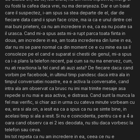
cu fostii la cafea daca vrei, nu ma deranjeaza. Dar e un baiat
care il suspectez, i-am spus sa stea departe de el, dar de
fiecare data cand ii spun face crize, ma ia ca e unul dintre cei
mai buni prieteni, ca nu am incredere in ea, ca ea nu poate sa
il urasca. Cand mi-a spus asta mi-a rupt parca toata fiinta in
doua, am incredere in ea, am toata increderea din lume in ea,
dar nu mi se pare normal ca din moment ce e cu mine ea sa il
consoleze pe el cand e suparat si chestii de genul, mi-a spus
ca i-a plans la telefon recent, pai cum sa nu ma enervez, cum,
nu ati reactiona la fel cand ati auzi asta? De fiecare daca cand
vorbim pe facebook, in ultimul timp pandesc daca intra ala in
timpul conversatiei noastre, ea e activa la conversatie, cand
intra ala am observat ca brusc nu imi mai trimite mesaje asa
repede si nu mai e asa activa, e distrasa. Cand sunt la munca la
fel mai verific, si chiar azi in urma cu cateva minute vorbeam cu
ea, era si ala on, a iesit ea ca a spus ca nu se simte bine, in
acelasi timp si ala a iesit. Si nu e coincidenta, pentru ca e a 4 a
oara cand observ ca ei 2 ies deodata, nu stiu daca vorbesc la
telefon sau ceva.
Imi tot repeta ca nu am incredere in ea, ceea ce nu e