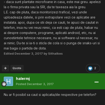
- daca sunt plantate microfoane in casa, este mai greu. apelezi
la o firma privata sau la SRI, da te taxeaza aia la greu.
L.E. cap de pluta, daca monitorizezi traficul, vezi unde
uploadeaza datele, si prin extrapolare vezi ce aplicatie are
instalata. apoi, dupa ce stii deja ce cauti, te apuci de cautat in
telefon, insa nu vei reusi nimic, ca esti cap de pluta, habar nu
ai despre computere, programe, aplicatii android, etc, nu ai
cunostiintele tehnice necesare, nu ai software-ul necesar, nu
ai nimic. Du-te si ia-ti o sticla de cola si o punga de snaks-uri si
mai baga o partida de dota.
Edited
December 3, 2017
by Sithalkes
Quote
2
halermj
Posted
December 3, 2017
Nu ar fi posibil sa caut si aplicatia/iile respective pe telefon?