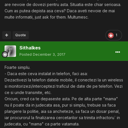
are nevoie de dovezi pentru asta. Situatia este chiar serioasa.
Cum as putea depista asa ceva? Daca aveti nevoie de mai
multe informatii, just ask for them. Multumesc.
Quote
1
Sithalkes
Posted
December 3, 2017
Foarte simplu.
- Daca este ceva instalat in telefon, faci asa:
Dezactivezi la telefon datele mobile, il conectezi la un wireless
si monitorizezi/interceptezi traficul de date de pe telefon. Vezi
ce si unde transmite, etc.
Oricum, cred ca te depaseste asta. Pe de alta parte "mama"
nu il poate da in judecata asa, pur si simplu, trebuie sa faca
plangere la politie, aia sa ancheteze, sa faca un dosar penal,
iar procurorul la finalizarea cercetarilor sa trimita infractoru` in
judecata, cu "mama" ca parte vatamata.