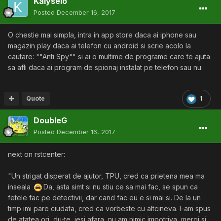
Kalyselo
Posted
December 16, 2017
O chestie mai simpla, intra in app store daca ai iphone sau
magazin play daca ai telefon cu android si scrie acolo la
cautare:
""
Anti Spy"" si ai o multime de programe care te ajuta
sa afli daca ai program de spionaj instalat pe telefon sau nu.
Quote
1
DoubleG
Posted
December 16, 2017
next on rstcenter:
"Un strigat disperat de ajutor, TPU, cred ca prietena mea ma
inseala
Da, asta simt si nu stiu ce sa mai fac, se spun ca
fetele fac pe detectivii, dar cand fac eu e si mai si. De la un
timp imi pare ciudata, cred ca vorbeste cu altcineva. I-am spus
de atatea ori, du-te, iesi afara, nu am nimic impotriva, mergi si