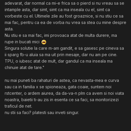
adevarat, dar normal ca mi-e frica sa o pierd si nu vreau sa se
intample asta, dar simt, simt ca ma inseala cu el, simt ca
vorbeste cu el. Ultimele zile au fost groaznice, si nu stiu ce sa
mai fac, pentru ca ea de vorba nu vrea sa stea cu mine despre
asta.
Nu stiu e sa mai fac, imi provoaca atat de multa durere, ma
rupe in bucati mici
Singura solutie la care m-am gandit, e sa gasesc pe cineva sa
ii sparg fb-u aluia sa ma uit prin mesaje, dar nu am pe cine.
TPU, o iubesc atat de mult, dar gandul ca ma inseala ma
chinuie atat de tare."
nu mai puneti ba rahaturi de astea, ca nevasta-mea e curva
sau ca in familia x se spioneaza, gata coaie, suntem noi
rstcenter, o ardem aiurea, da da-va-n plm ca avem si noi viata
noastra, baietii ti-au zis in esenta ce sa faci, sa monitorizezi
traficul de net.
nu stii sa faci? platesti sau inveti singur.