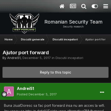
Romanian Security Team
Security research
Home
Discutii generale
Discutii incepatori
Ajutor port forwar
Ajutor port forward
By
Andrei51
,
December 5, 2017
in
Discutii incepatori
Reply to this topic
Andrei51
Posted
December 5, 2017
Buna ziua!Doresc sa fac port forward insa nu am acces la wifi.
(nu vreau sa intru in detalii)Exista vreo alternativa?Multumesc!