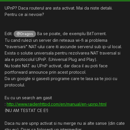
UPnP? Daca routerul are asta activat. Mai da niste detalii.
Pentru ce ai nevoie?
Edit:
Ba se poate, de exemplu BitTorrent.
@Dragos
Tu cand rulezi un server din reteaua wi-fi ai problema
"traversarii" NAT-ului care iti ascunde serverul sub ip-ul local.
Exista o solutie universala pentru rezolvarea NAT traversal si
ala e protocolul UPnP. (Universal Plug and Play).
Nu toate NAT au UPnP activat, dar daca il au poti face
portforward announce prin acest protocol.
Da un google si gasesti programe care te lasa sa te joci cu
protocolul.
Eu cu un search am gasit
:
http://www.raidenhttpd.com/en/manual/en-upnp.html
(NU AM TESTAT CE E!)
Daca nu are upnp activat si nu merge nu ai alte sanse (din cate
stiu eu). Doar sa folosesti un intermediar.