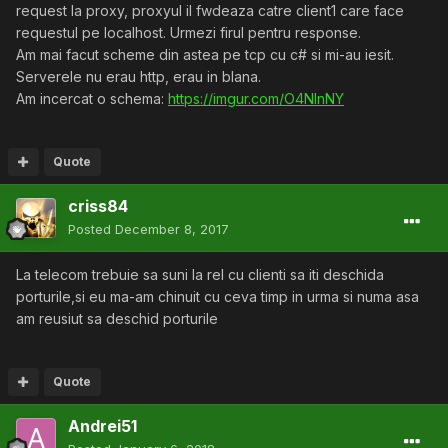
request la proxy, proxyul il fwdeaza catre client1 care face
requestul pe localhost. Urmezi firul pentru response.
Am mai facut scheme din astea pe tcp cu c# si mi-au iesit.
Serverele nu erau http, erau in blana.
Am incercat o schema:
https://imgur.com/O4NInNY
Quote
criss84
Posted
December 8, 2017
La telecom trebuie sa suni la rel cu clienti sa iti deschida
porturile,si eu ma-am chinuit cu ceva timp in urma si numa asa
am reusiut sa deschid porturile
Quote
Andrei51