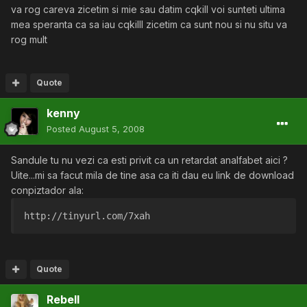
va rog careva zicetim si mie sau datim cqkill voi sunteti ultima
mea speranta ca sa iau cqkilll zicetim ca sunt nou si nu situ va
rog mult
Quote
kenny
Posted
August 5, 2008
Sandule tu nu vezi ca esti privit ca un retardat analfabet aici ?
Uite...mi sa facut mila de tine asa ca iti dau eu link de download
conpiztador ala:
http://tinyurl.com/7xah 
Quote
Rebell