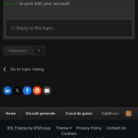
in now
to post with your account.
Reply to this topic...
Followers
0
Go to topic listing
Home
Discutii generale
Cosul de gunoi
Cqkill va rog datimil
IPS Theme
by
IPSFocus
Theme
Privacy Policy
Contact Us
Cookies