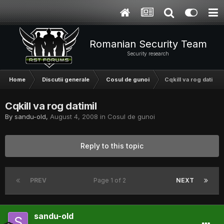
Romanian Security Team
Security research
Home
Discutii generale
Cosul de gunoi
Cqkill va rog datimil
Cqkill va rog datimil
By
sandu-old
,
August 4, 2008
in
Cosul de gunoi
Reply to this topic
PREV
Page 1 of 2
NEXT
sandu-old