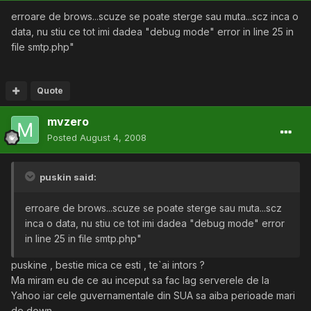
erroare de brows...scuze se poate sterge sau muta...scz inca o
data, nu stiu ce tot imi dadea "debug mode" error in line 25 in
file smtp.php"
Quote
mvzero
Posted
August 4, 2008
puskin said:
erroare de brows...scuze se poate sterge sau muta...scz
inca o data, nu stiu ce tot imi dadea "debug mode" error
in line 25 in file smtp.php"
puskine , bestie mica ce esti , te`ai intors ?
Ma miram eu de ce au inceput sa fac lag serverele de la
Yahoo iar cele guvernamentale din SUA sa aiba perioade mari
de down.