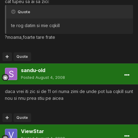
cat tupeu sa ai sa zici:
Quote
te rog datim si mie cqkill
?moama,foarte tare frate
Quote
sandu-old
Posted
August 4, 2008
daca vrei iti zic si de 11 ori numa zimi de unde pot lua cqkill sunt
nou si nnu prea stiu pe aicea
Quote
ViewStar