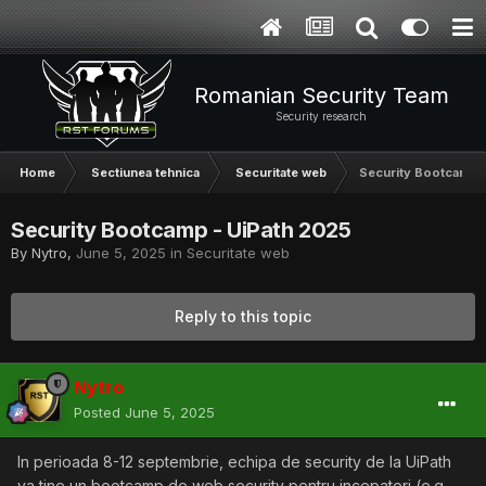
Romanian Security Team
Security research
Home
Sectiunea tehnica
Securitate web
Security Bootcamp -
Security Bootcamp - UiPath 2025
By
Nytro
,
June 5, 2025
in
Securitate web
Reply to this topic
Nytro
Posted
June 5, 2025
In perioada 8-12 septembrie, echipa de security de la UiPath
va tine un bootcamp de web security pentru incepatori (e.g.