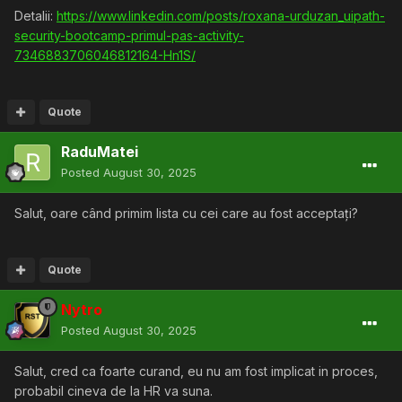
Detalii:
https://www.linkedin.com/posts/roxana-urduzan_uipath-
security-bootcamp-primul-pas-activity-
7346883706046812164-Hn1S/
Quote
RaduMatei
Posted
August 30, 2025
Salut, oare când primim lista cu cei care au fost acceptați?
Quote
Nytro
Posted
August 30, 2025
Salut, cred ca foarte curand, eu nu am fost implicat in proces,
probabil cineva de la HR va suna.