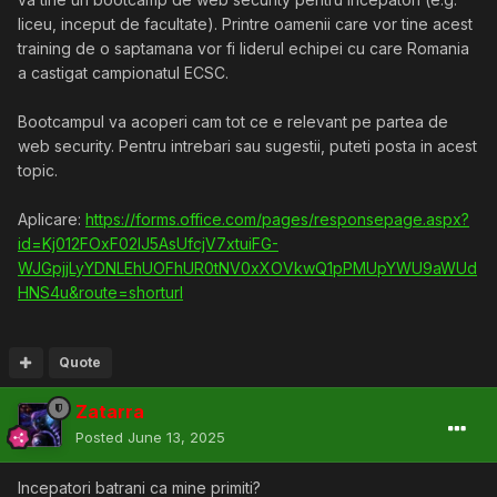
liceu, inceput de facultate). Printre oamenii care vor tine acest
training de o saptamana vor fi liderul echipei cu care Romania
a castigat campionatul ECSC.
Bootcampul va acoperi cam tot ce e relevant pe partea de
web security. Pentru intrebari sau sugestii, puteti posta in acest
topic.
Aplicare:
https://forms.office.com/pages/responsepage.aspx?
id=Kj012FOxF02IJ5AsUfcjV7xtuiFG-
WJGpjjLyYDNLEhUOFhUR0tNV0xXOVkwQ1pPMUpYWU9aWUd
HNS4u&route=shorturl
Quote
Zatarra
Posted
June 13, 2025
Incepatori batrani ca mine primiti?