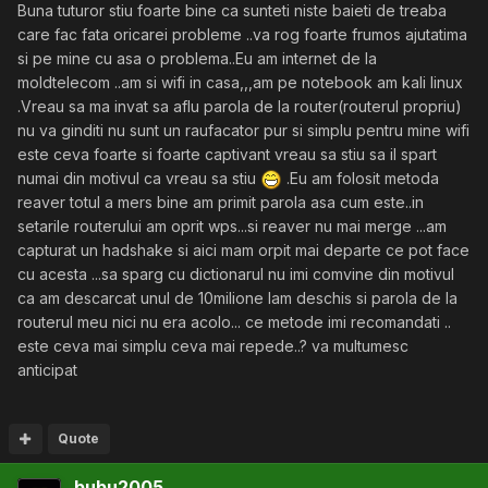
Buna tuturor stiu foarte bine ca sunteti niste baieti de treaba
care fac fata oricarei probleme ..va rog foarte frumos ajutatima
si pe mine cu asa o problema..Eu am internet de la
moldtelecom ..am si wifi in casa,,,am pe notebook am kali linux
.Vreau sa ma invat sa aflu parola de la router(routerul propriu)
nu va ginditi nu sunt un raufacator pur si simplu pentru mine wifi
este ceva foarte si foarte captivant vreau sa stiu sa il spart
numai din motivul ca vreau sa stiu
.Eu am folosit metoda
reaver totul a mers bine am primit parola asa cum este..in
setarile routerului am oprit wps...si reaver nu mai merge ...am
capturat un hadshake si aici mam orpit mai departe ce pot face
cu acesta ...sa sparg cu dictionarul nu imi comvine din motivul
ca am descarcat unul de 10milione lam deschis si parola de la
routerul meu nici nu era acolo... ce metode imi recomandati ..
este ceva mai simplu ceva mai repede..? va multumesc
anticipat
Quote
bubu2005