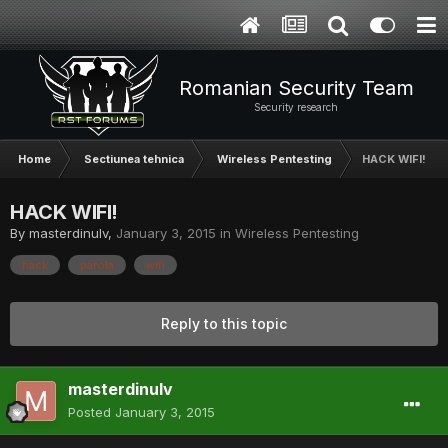
Romanian Security Team
Security research
Home
Sectiunea tehnica
Wireless Pentesting
HACK WIFI!
HACK WIFI!
By
masterdinulv
,
January 3, 2015
in
Wireless Pentesting
hack
parola
wifi
Reply to this topic
masterdinulv
Posted
January 3, 2015