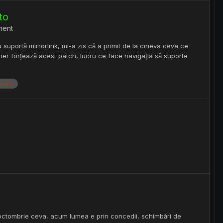
to
ment
suportă mirrorlink, mi-a zis că a primit de la cineva ceva ce
per forțează acest patch, lucru ce face navigația să suporte
mware
 octombrie ceva, acum lumea e prin concedii, schimbări de