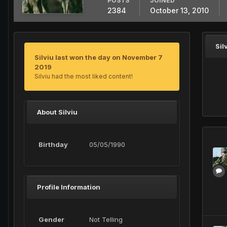
POSTS
JOINED
2384
October 13, 2010
Sil
Silviu last won the day on November 7
2019
Silviu had the most liked content!
About Silviu
Birthday
05/05/1990
Profile Information
Gender
Not Telling