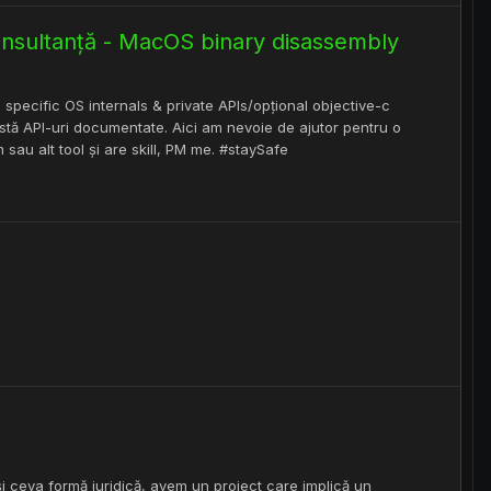
onsultanță - MacOS binary disassembly
pecific OS internals & private APIs/opțional objective-c
stă API-uri documentate. Aici am nevoie de ajutor pentru o
au alt tool și are skill, PM me. #staySafe
și ceva formă juridică, avem un proiect care implică un