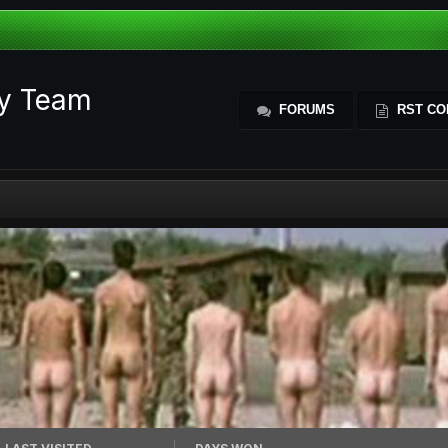
ty Team
FORUMS
RST CO