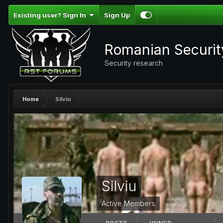
Existing user? Sign In
Sign Up
Romanian Securi
Security research
Home
Silviu
Silviu
Active Members