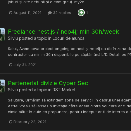
joburi și alte nebunii și e cam greuț. my2c.
August 11, 2021
32 replies
1
Freelance nest.js / neo4j; min 30h/week
Silviu
posted a topic in
Locuri de munca
Salut, Avem ceva proiect ongoing pe nest și neo4j ca db în zona 
contractor cu minim 30h disponibile pe săptămână L/D. Detalii pe P
July 31, 2021
Parteneriat divizie Cyber Sec
Silviu
posted a topic in
RST Market
Salutare, Urmărim să extindem zona de servicii în cadrul unei agenți
Astfel vreau să lansez o invitație către aceia dintre voi care ar fi 
nimic bătut în cuie ca propunere, pentru început ar fi de interes o dis
February 22, 2021