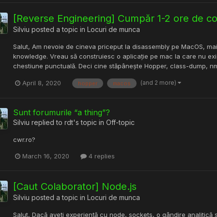
[Reverse Engineering] Cumpăr 1-2 ore de c
Silviu
posted a topic in
Locuri de munca
Salut, Am nevoie de cineva priceput la disassembly pe MacOS, mai s
knowledge. Vreau să construiesc o aplicație pe mac la care nu exi
chestiune punctuală. Deci cine stăpânește Hopper, class-dump, nm s
(and 2 more)
April 8, 2020
hopper
macos
Sunt forumurile “a thing”?
Silviu
replied to
rdt
's topic in
Off-topic
cwr.ro?
March 16, 2020
4 replies
[Caut Colaborator] Node.js
Silviu
posted a topic in
Locuri de munca
Salut, Dacă aveți experiență cu node, sockets, o gândire analitică 