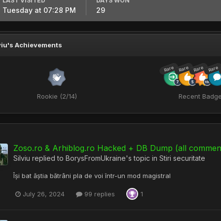
LAST VISITED
DAYS WON
Tuesday at 07:28 PM
29
viu's Achievements
Rare
Rare
Rare
Rare
Rookie (2/14)
Recent Badg
Zoso.ro & Arhiblog.ro Hacked + DB Dump (all comment 
Silviu
replied to
BorysFromUkraine
's topic in
Stiri securitate
Își bat ăștia bătrâni pla de voi într-un mod magistral
July 26, 2024
99 replies
1