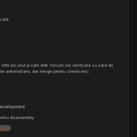
ecată.
r DNS pe unul și cam atât. Oricum cer verificare cu card de
 de administrare, dar merge pentru chestii mici.
 development
entru disassembly.
mware