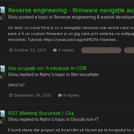
Reverse engineering - firmware navigație au
Silviu
posted a topic in
Reverse engineering & exploit develop
Un amic cu ceva Ford și cu o navigație versiune mai veche care nu 
pare a fi un custom firmware și un jpg care prin setarea ca wallpa
mirrorlink. Tutorial: https://youtu.be/cqqzhiPRZFk Fișierele:...
October 22, 2021
2 replies
reverse engineering
fir
Noi ocupații vor fi intoduse în COR
Silviu
replied to
Nytro
's topic in
Stiri securitate
SRI/STS?
September 29, 2021
8 replies
RST Meeting Bucuresti / Cluj
Silviu
replied to
Nytro
's topic in
Discutii non-IT
E bună ideea dar propun să încercăm să facem pe la începutul lui