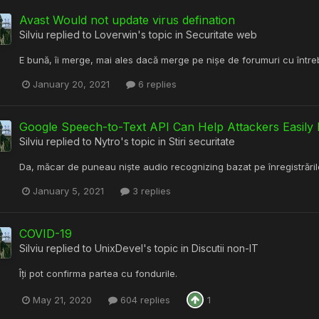
Avast Would not update virus defination
Silviu
replied to
Loverwin
's topic in
Securitate web
E bună, îi merge, mai ales dacă merge pe nișe de forumuri cu între
January 20, 2021
6 replies
Google Speech-to-Text API Can Help Attackers Easi
Silviu
replied to
Nytro
's topic in
Stiri securitate
Da, măcar de puneau niște audio recognizing bazat pe înregistrările
January 5, 2021
3 replies
COVID-19
Silviu
replied to
UnixDevel
's topic in
Discutii non-IT
Îți pot confirma partea cu fondurile.
May 21, 2020
604 replies
1