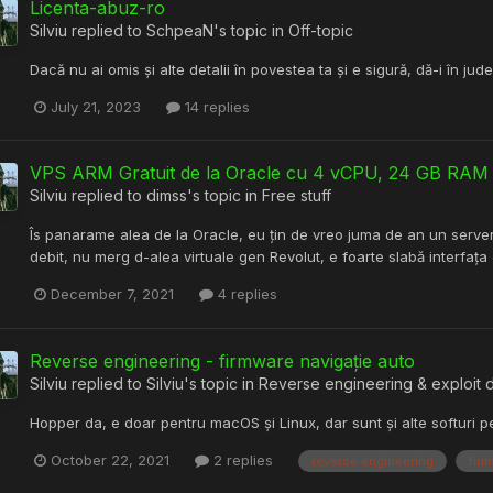
Licenta-abuz-ro
Silviu
replied to
SchpeaN
's topic in
Off-topic
Dacă nu ai omis și alte detalii în povestea ta și e sigură, dă-i în jud
July 21, 2023
14 replies
VPS ARM Gratuit de la Oracle cu 4 vCPU, 24 GB RAM
Silviu
replied to
dimss
's topic in
Free stuff
Îs panarame alea de la Oracle, eu țin de vreo juma de an un serve
debit, nu merg d-alea virtuale gen Revolut, e foarte slabă interfața
December 7, 2021
4 replies
Reverse engineering - firmware navigație auto
Silviu
replied to
Silviu
's topic in
Reverse engineering & exploit
Hopper da, e doar pentru macOS și Linux, dar sunt și alte softuri p
October 22, 2021
2 replies
reverse engineering
fir