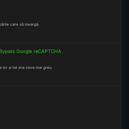
bările care să meargă.
ly Bypass Google reCAPTCHA
 lor și tot era ceva mai greu.