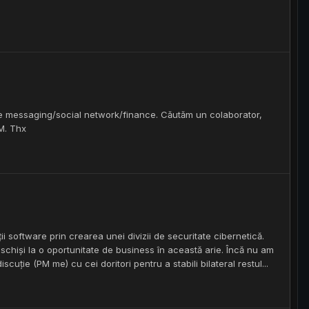
de messaging/social network/finance. Căutăm un colaborator,
M. Thx
i software prin crearea unei divizii de securitate cibernetică.
deschiși la o oportunitate de business în această arie. Încă nu am
cuție (PM me) cu cei doritori pentru a stabili bilateral restul...