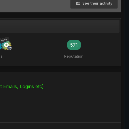
See their activity
Rare
571
es
Reputation
Emails, Logins etc)