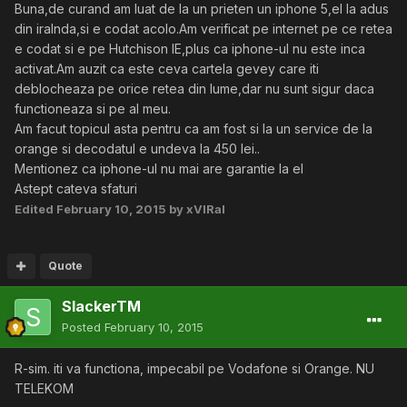
Buna,de curand am luat de la un prieten un iphone 5,el la adus
din iralnda,si e codat acolo.Am verificat pe internet pe ce retea
e codat si e pe Hutchison IE,plus ca iphone-ul nu este inca
activat.Am auzit ca este ceva cartela gevey care iti
deblocheaza pe orice retea din lume,dar nu sunt sigur daca
functioneaza si pe al meu.
Am facut topicul asta pentru ca am fost si la un service de la
orange si decodatul e undeva la 450 lei..
Mentionez ca iphone-ul nu mai are garantie la el
Astept cateva sfaturi
Edited
February 10, 2015
by xVIRal
Quote
SlackerTM
Posted
February 10, 2015
R-sim. iti va functiona, impecabil pe Vodafone si Orange. NU
TELEKOM