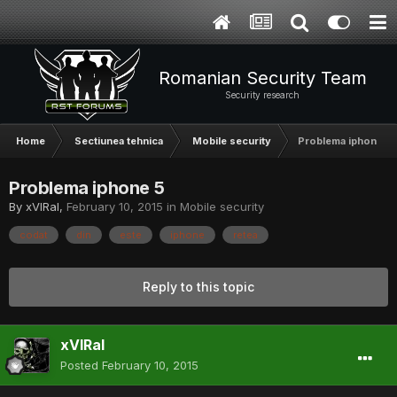
Romanian Security Team
Security research
Home
Sectiunea tehnica
Mobile security
Problema iphone 5
Problema iphone 5
By
xVIRal
,
February 10, 2015
in
Mobile security
codat
din
este
iphone
retea
Reply to this topic
xVIRal
Posted
February 10, 2015