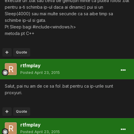
execute un .bat sau ceva de genu(tin minte ca putea folosi .bat
pentru a-ti schimba ip-ul daca ai dinamic) pui si un
Sleep(4000) sau mai multe secunde ca sa aibe timp sa
schimbe ip-ul si gata.
Pt Sleep bagi #include<windows.h>
metoda pt C++
Quote
rtfmplay
Posted
April 23, 2015
Salut, pai nu am de ce sa fol .bat pentru ca ip-urile sunt
proxyuri.
Quote
rtfmplay
Posted
April 23, 2015