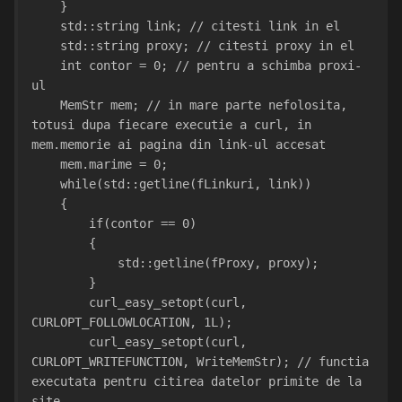
    }
    std::string link; // citesti link in el
    std::string proxy; // citesti proxy in el
    int contor = 0; // pentru a schimba proxi-
ul
    MemStr mem; // in mare parte nefolosita, 
totusi dupa fiecare executie a curl, in 
mem.memorie ai pagina din link-ul accesat
    mem.marime = 0;
    while(std::getline(fLinkuri, link))
    {
        if(contor == 0)
        {
            std::getline(fProxy, proxy);
        }
        curl_easy_setopt(curl, 
CURLOPT_FOLLOWLOCATION, 1L);
        curl_easy_setopt(curl, 
CURLOPT_WRITEFUNCTION, WriteMemStr); // functia 
executata pentru citirea datelor primite de la 
site