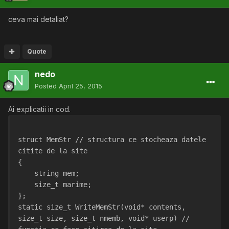
ceva mai detaliat?
Quote
nedo
Posted
April 25, 2015
Ai explicatii in cod.
struct MemStr // structura ce stocheaza datele 
citite de la site
{
    string mem;
    size_t marime;
};
static size_t WriteMemStr(void* contents, 
size_t size, size_t nmemb, void* userp) // 