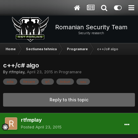
Romanian Security Team
Security research
Home
Sectiunea tehnica
Programare
c++/c# algo
c++/c# algo
By
rtfmplay
,
April 23, 2015
in
Programare
adia
fiecare
ip1;
linkuri
sau
Reply to this topic
rtfmplay
Posted
April 23, 2015