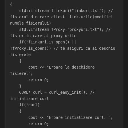
{
    std::ifstream fLinkuri("linkuri.txt"); // 
fisierul din care citesti link-urile(modifici 
numele fisierului)
    std::ifstream fProxy("proxyuri.txt"); // 
fisier in care ai proxy-urile
    if(!fLinkuri.is_open() || 
!fProxy.is_open()) // te asiguri ca ai deschis 
fisierele
    {
        cout << "Eroare la deschidere 
fisiere.";
        return 0;
    }
    CURL* curl = curl_easy_init(); // 
initializare curl
    if(!curl)
    {
        cout << "Eroare initializare curl: ";
        return 0;