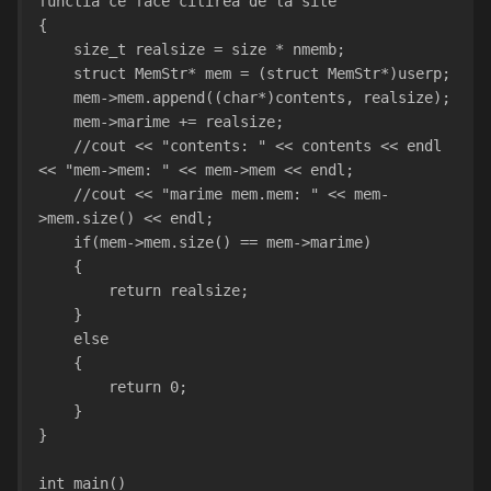
functia ce face citirea de la site
{
    size_t realsize = size * nmemb;
    struct MemStr* mem = (struct MemStr*)userp;
    mem->mem.append((char*)contents, realsize);
    mem->marime += realsize;
    //cout << "contents: " << contents << endl 
<< "mem->mem: " << mem->mem << endl;
    //cout << "marime mem.mem: " << mem-
>mem.size() << endl;
    if(mem->mem.size() == mem->marime)
    {
        return realsize;
    }
    else
    {
        return 0;
    }
}
int main()