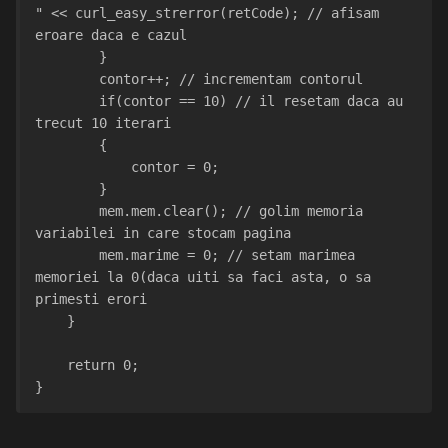
" << curl_easy_strerror(retCode); // afisam 
eroare daca e cazul
        }
        contor++; // incrementam contorul
        if(contor == 10) // il resetam daca au 
trecut 10 iterari
        {
            contor = 0;
        }
        mem.mem.clear(); // golim memoria 
variabilei in care stocam pagina
        mem.marime = 0; // setam marimea 
memoriei la 0(daca uiti sa faci asta, o sa 
primesti erori
    }
    return 0;
}