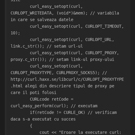
        curl_easy_setopt(curl, 
CURLOPT_WRITEDATA, (void*)&mem); // variabila 
in care se salveaza datele
        curl_easy_setopt(curl, CURLOPT_TIMEOUT, 
10);
        curl_easy_setopt(curl, CURLOPT_URL, 
link.c_str()); // setam url-ul
        curl_easy_setopt(curl, CURLOPT_PROXY, 
proxy.c_str()); // setam link-ul proxy-ului
        curl_easy_setopt(curl, 
CURLOPT_PROXYTYPE, CURLPROXY_SOCKS5); // 
http://curl.haxx.se/libcurl/c/CURLOPT_PROXYTYPE
.html alegi din descriere tipul de proxy pe 
care il poti folosi
        CURLcode retCode = 
curl_easy_perform(curl); // executam
        if(retCode != CURLE_OK) // verificam 
daca s-a executat cu succes
        {
            cout << "Eroare la executare curl: 