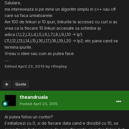
Salutare,
ma intereseaza si pe mine un algoritm simplu in c++ sau c#
care sa faca urmatoarele:
Am 100 de linkuri si 10 ipuri, linkurile le accesez cu curl si as
vrea ca la fiecare 10 linkuri accesate sa schimbe ip
adica L1,L2,L3,L4,L5,L6,L7,L8,L9,L10 -> Ip1;
L11,L12,L13,L14,L15,L16,L17,L18,L19,L20 -> Ip2; etc pana cand se
termina ipurile.
Vreau o idee sau cum as putea face.
.....
Edited
April 23, 2015
by rtfmplay
Quote
theandruala
Posted
April 23, 2015
Ai putea folosi un contor?
il initializezi cu 0, si de fiecare data cand e divizibil cu 10, sa