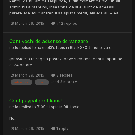
Pentru ca nu am ce raspunde, si din moment ce nici un alt
admin nu a raspuns, inseamna ca si ei sunt de aceeasi
parere. Mai mult ar trebui sa spuna mersi, ala era al 5-lea...
March 29, 2015
742 replies
Cont vechi de adsense de vanzare
nedo
replied to
novice13
's topic in
Black SEO & monetizare
@novice13 te rog sa postezi dovezi ca acel cont iti apartine,
ai 24 de ore.
March 29, 2015
2 replies
(and 3 more)
adsense
bani
Cont paypal probleme!
nedo
replied to
B10S
's topic in
Off-topic
Nu.
March 29, 2015
1 reply