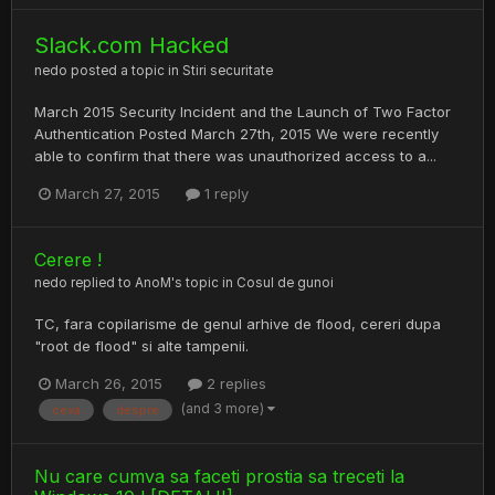
Slack.com Hacked
nedo
posted a topic in
Stiri securitate
March 2015 Security Incident and the Launch of Two Factor
Authentication Posted March 27th, 2015 We were recently
able to confirm that there was unauthorized access to a...
March 27, 2015
1 reply
Cerere !
nedo
replied to
AnoM
's topic in
Cosul de gunoi
TC, fara copilarisme de genul arhive de flood, cereri dupa
"root de flood" si alte tampenii.
March 26, 2015
2 replies
(and 3 more)
ceva
despre
Nu care cumva sa faceti prostia sa treceti la