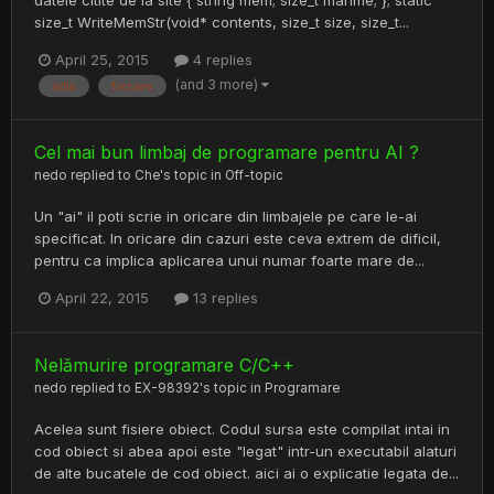
size_t WriteMemStr(void* contents, size_t size, size_t...
April 25, 2015
4 replies
(and 3 more)
adia
fiecare
Cel mai bun limbaj de programare pentru AI ?
nedo
replied to
Che
's topic in
Off-topic
Un "ai" il poti scrie in oricare din limbajele pe care le-ai
specificat. In oricare din cazuri este ceva extrem de dificil,
pentru ca implica aplicarea unui numar foarte mare de...
April 22, 2015
13 replies
Nelămurire programare C/C++
nedo
replied to
EX-98392
's topic in
Programare
Acelea sunt fisiere obiect. Codul sursa este compilat intai in
cod obiect si abea apoi este "legat" intr-un executabil alaturi
de alte bucatele de cod obiect. aici ai o explicatie legata de...