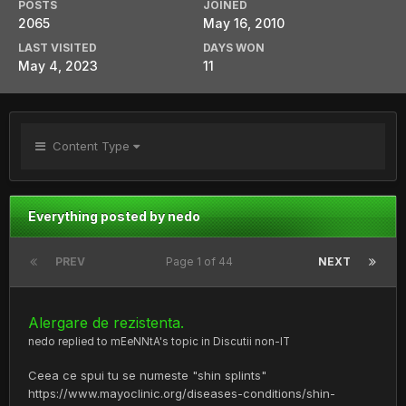
POSTS
JOINED
2065
May 16, 2010
LAST VISITED
DAYS WON
May 4, 2023
11
Content Type
Everything posted by nedo
PREV
Page 1 of 44
NEXT
Alergare de rezistenta.
nedo
replied to
mEeNNtA
's topic in
Discutii non-IT
Ceea ce spui tu se numeste "shin splints"
https://www.mayoclinic.org/diseases-conditions/shin-