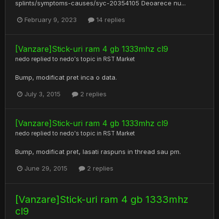
splints/symptoms-causes/syc-20354105 Deoarece nu...
February 9, 2023
14 replies
[Vanzare]Stick-uri ram 4 gb 1333mhz cl9
nedo
replied to
nedo
's topic in
RST Market
Bump, modificat pret inca o data.
July 3, 2015
2 replies
[Vanzare]Stick-uri ram 4 gb 1333mhz cl9
nedo
replied to
nedo
's topic in
RST Market
Bump, modificat pret, lasati raspuns in thread sau pm.
June 29, 2015
2 replies
[Vanzare]Stick-uri ram 4 gb 1333mhz
cl9