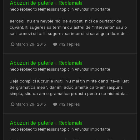
Abuzuri de putere - Reclamatii
nedo
replied to
Nemessis
's topic in
Anunturi importante
aerosol, nu am nevoie nici de avocat, nici de purtator de
cuvant. Iti sugerez sa termini cu astfel de "interventii" sau o
sa il urmezi si tu. Iti sugerez sa incerci si sa ai grija doar de...
March 29, 2015
742 replies
Abuzuri de putere - Reclamatii
nedo
replied to
Nemessis
's topic in
Anunturi importante
Deja complici lucrurile inutil. Nu mai tin minte cand "te-ai luat
de gramatica mea", dar imi aduc aminte ca ti-am raspuns
simplu, stiu ca am o gramatica proasta pentru ca niciodata...
March 29, 2015
742 replies
Abuzuri de putere - Reclamatii
nedo
replied to
Nemessis
's topic in
Anunturi importante