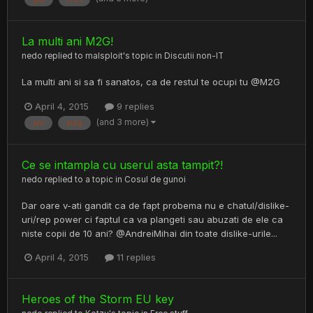
La multi ani M2G!
nedo
replied to
malsploit
's topic in
Discutii non-IT
La multi ani si sa fi sanatos, ca de restul te ocupi tu @M2G
April 4, 2015
9 replies
(and 3 more)
ani
m2g
Ce se intampla cu userul asta tampit?!
nedo
replied to a topic in
Cosul de gunoi
Dar oare v-ati gandit ca de fapt probema nu e chatul/dislike-
uri/rep power ci faptul ca va plangeti sau abuzati de ele ca
niste copii de 10 ani? @AndreiMihai din toate dislike-urile...
April 4, 2015
11 replies
Heroes of the Storm EU key