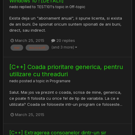
Windows 10 ! [DETALII]
nedo
replied to
TEST101
's topic in
Off-topic
Exista deja un "abonament anual", ii spune licenta, si exista
de ani buni. De spionat oricum suntem spionati de ani buni,
direct, sau indirect.
March 25, 2015
20 replies
(and 3 more)
mai
microsoft
[C++] Coada prioritare generica, pentru
utilizare cu threaduri
nedo
posted a topic in
Programare
Salut. Mai jos va prezint o coada, scrisa de mine, generica,
ce poate fi folosita cu orice fel de tip de variabila. La ce e
utilizata? Coada se foloseste intr-un program ce foloseste...
March 25, 2015
[C++] Extragerea consoanelor dintr-un sir