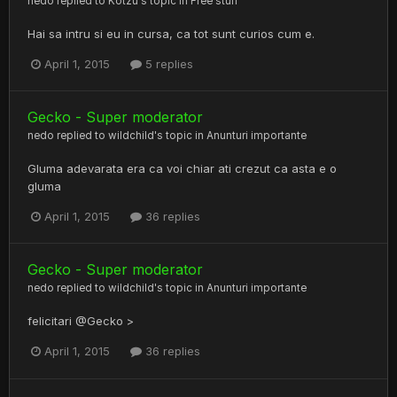
nedo
replied to
Kotzu
's topic in
Free stuff
Hai sa intru si eu in cursa, ca tot sunt curios cum e.
April 1, 2015
5 replies
Gecko - Super moderator
nedo
replied to
wildchild
's topic in
Anunturi importante
Gluma adevarata era ca voi chiar ati crezut ca asta e o
gluma
April 1, 2015
36 replies
Gecko - Super moderator
nedo
replied to
wildchild
's topic in
Anunturi importante
felicitari @Gecko >
April 1, 2015
36 replies