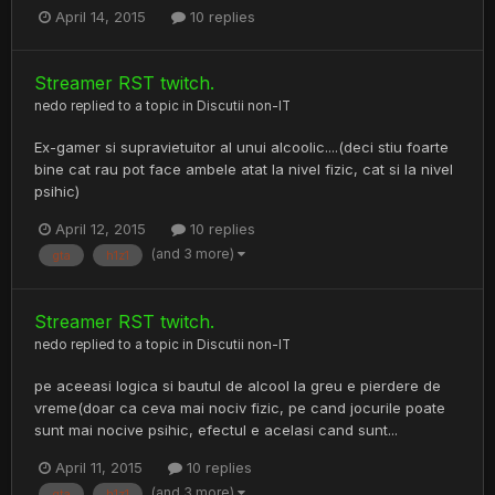
April 14, 2015
10 replies
Streamer RST twitch.
nedo
replied to a topic in
Discutii non-IT
Ex-gamer si supravietuitor al unui alcoolic....(deci stiu foarte
bine cat rau pot face ambele atat la nivel fizic, cat si la nivel
psihic)
April 12, 2015
10 replies
(and 3 more)
gta
h1z1
Streamer RST twitch.
nedo
replied to a topic in
Discutii non-IT
pe aceeasi logica si bautul de alcool la greu e pierdere de
vreme(doar ca ceva mai nociv fizic, pe cand jocurile poate
sunt mai nocive psihic, efectul e acelasi cand sunt...
April 11, 2015
10 replies
(and 3 more)
gta
h1z1