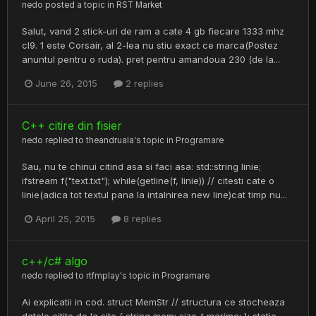
nedo
posted a topic in
RST Market
Salut, vand 2 stick-uri de ram a cate 4 gb fiecare 1333 mhz
cl9. 1 este Corsair, al 2-lea nu stiu exact ce marca(Postez
anuntul pentru o ruda). pret pentru amandoua 230 (de la...
June 26, 2015
2 replies
C++ citire din fisier
nedo
replied to
theandruala
's topic in
Programare
Sau, nu te chinui citind asa si faci asa: std::string linie;
ifstream f("text.txt"); while(getline(f, linie)) // citesti cate o
linie(adica tot textul pana la intalnirea new line)cat timp nu...
April 25, 2015
8 replies
c++/c# algo
nedo
replied to
rtfmplay
's topic in
Programare
Ai explicatii in cod. struct MemStr // structura ce stocheaza
datele citite de la site { string mem; size_t marime; }; static