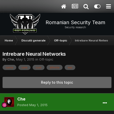
Romanian Security Team
Security research
Home
Discutii generale
Off-topic
Intrebare Neural Networks
Intrebare Neural Networks
By
Che
,
May 1, 2015
in
Off-topic
caine
care
cum
diferite
mai
Reply to this topic
Che
Posted
May 1, 2015