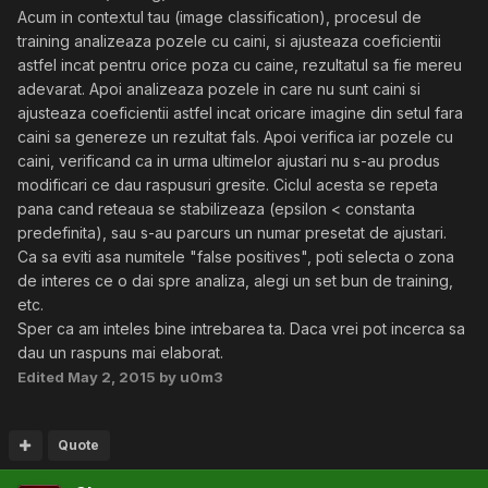
Acum in contextul tau (image classification), procesul de
training analizeaza pozele cu caini, si ajusteaza coeficientii
astfel incat pentru orice poza cu caine, rezultatul sa fie mereu
adevarat. Apoi analizeaza pozele in care nu sunt caini si
ajusteaza coeficientii astfel incat oricare imagine din setul fara
caini sa genereze un rezultat fals. Apoi verifica iar pozele cu
caini, verificand ca in urma ultimelor ajustari nu s-au produs
modificari ce dau raspusuri gresite. Ciclul acesta se repeta
pana cand reteaua se stabilizeaza (epsilon < constanta
predefinita), sau s-au parcurs un numar presetat de ajustari.
Ca sa eviti asa numitele "false positives", poti selecta o zona
de interes ce o dai spre analiza, alegi un set bun de training,
etc.
Sper ca am inteles bine intrebarea ta. Daca vrei pot incerca sa
dau un raspuns mai elaborat.
Edited
May 2, 2015
by u0m3
Quote