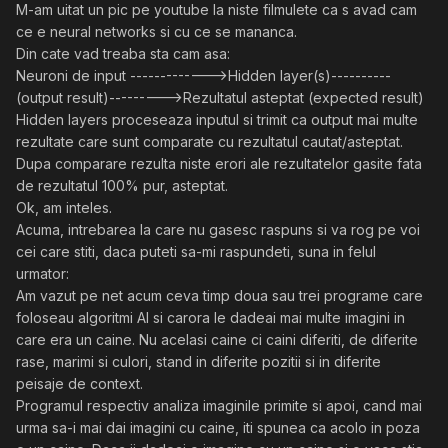
M-am uitat un pic pe youtube la niste filmulete ca s avad cam
ce e neural networks si cu ce se mananca.
Din cate vad treaba sta cam asa:
Neuroni de input ------------->Hidden layer(s)----------
(output result)--------->Rezultatul asteptat (expected result)
Hidden layers proceseaza inputul si trimit ca output mai multe
rezultate care sunt comparate cu rezultatul cautat/asteptat.
Dupa comparare rezulta niste erori ale rezultatelor gasite fata
de rezultatul 100% pur, asteptat.
Ok, am inteles.
Acuma, intrebarea la care nu gasesc raspuns si va rog pe voi
cei care stiti, daca puteti sa-mi raspundeti, suna in felul
urmator:
Am vazut pe net acum ceva timp doua sau trei programe care
foloseau algoritmi AI si carora le dadeai mai multe imagini in
care era un caine. Nu acelasi caine ci caini diferiti, de diferite
rase, marimi si culori, stand in diferite pozitii si in diferite
peisaje de context.
Programul respectiv analiza imaginile primite si apoi, cand mai
urma sa-i mai dai imagini cu caine, iti spunea ca acolo in poza