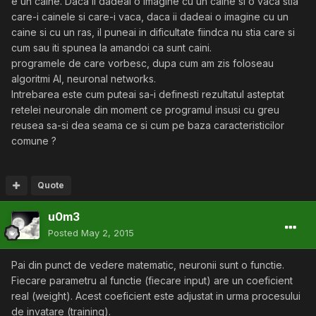
e un caine. Daca ii dadeai o imagine cu un caine si o vaca stia
care-i cainele si care-i vaca, daca ii dadeai o imagine cu un
caine si cu un ras, il puneai in dificultate fiindca nu stia care si
cum sau iti spunea la amandoi ca sunt caini.
programele de care vorbesc, dupa cum am zis foloseau
algoritmi AI, neuronal networks.
Intrebarea este cum puteai sa-i definesti rezultatul asteptat
retelei neuronale din moment ce programul insusi cu greu
reusea sa-si dea seama ce si cum pe baza caracteristicilor
comune ?
Quote
u0m3
Posted
May 2, 2015
Pai din punct de vedere matematic, neuronii sunt o functie.
Fiecare parametru al functie (fiecare input) are un coeficient
real (weight). Acest coeficient este adjustat in urma procesului
de invatare (training).