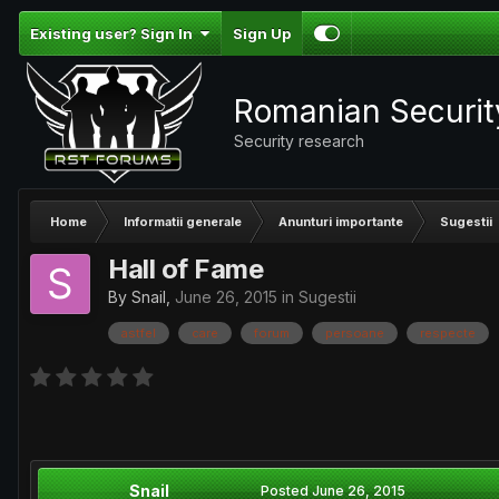
Existing user? Sign In
Sign Up
Romanian Securi
Security research
Home
Informatii generale
Anunturi importante
Sugestii
Hall of Fame
By
Snail
,
June 26, 2015
in
Sugestii
astfel
care
forum
persoane
respecte
Snail
Posted
June 26, 2015