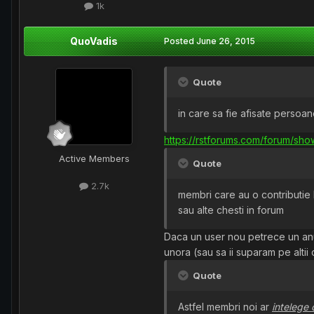
1k
QuoVadis
Posted
June 26, 2015
Quote
in care sa fie afisate persoa
https://rstforums.com/forum/sh
Active Members
Quote
2.7k
membri care au o contributie 
sau alte chesti in forum
Daca un user nou petrece un anum
unora (sau sa ii suparam pe altii c
Quote
Astfel membri noi ar
intelege