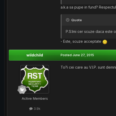
a.k.a sa pupe in fund? Respectul
Quote
P.S:Imi cer scuze daca este o 
- Este, scuze acceptate
wildchild
Posted
June 27, 2015
To?i cei care au V.I.P. sunt demni
Active Members
3.9k