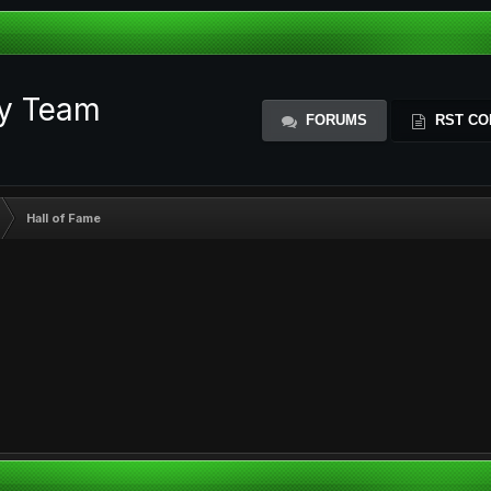
ty Team
FORUMS
RST CO
Hall of Fame