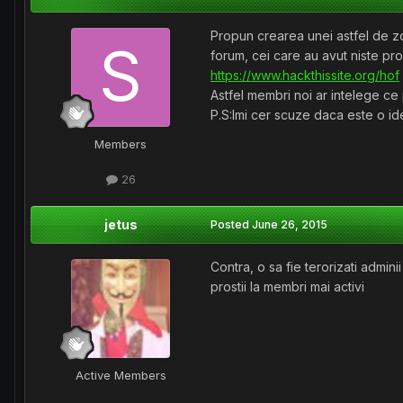
Propun crearea unei astfel de zo
forum, cei care au avut niste pr
https://www.hackthissite.org/hof
Astfel membri noi ar intelege ce
P.S:Imi cer scuze daca este o ide
Members
26
jetus
Posted
June 26, 2015
Contra, o sa fie terorizati admin
prostii la membri mai activi
Active Members