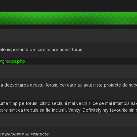
nele importante pe care le are acest forum
owgroups.php
la dezvoltarea acestui forum, cei care au avut niste proiecte de succ
e timp pe forum, citind sectiuni mai vechi si ce se mai intampla is
are simt ca trebuie sa fie inclusi). Vanity! Definitely my favourite sin o
 ce persoane sa respecte
...