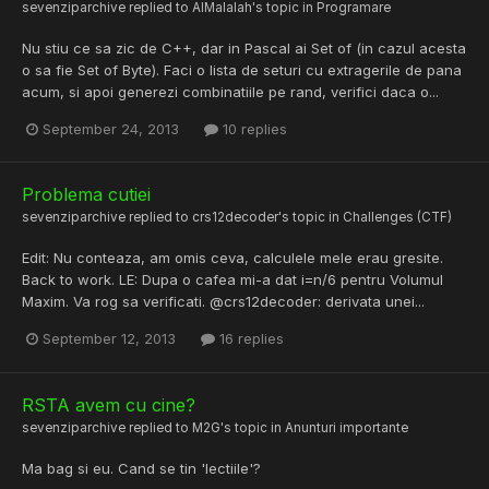
sevenziparchive
replied to
AlMalalah
's topic in
Programare
Nu stiu ce sa zic de C++, dar in Pascal ai Set of (in cazul acesta
o sa fie Set of Byte). Faci o lista de seturi cu extragerile de pana
acum, si apoi generezi combinatiile pe rand, verifici daca o...
September 24, 2013
10 replies
Problema cutiei
sevenziparchive
replied to
crs12decoder
's topic in
Challenges (CTF)
Edit: Nu conteaza, am omis ceva, calculele mele erau gresite.
Back to work. LE: Dupa o cafea mi-a dat i=n/6 pentru Volumul
Maxim. Va rog sa verificati. @crs12decoder: derivata unei...
September 12, 2013
16 replies
RSTA avem cu cine?
sevenziparchive
replied to
M2G
's topic in
Anunturi importante
Ma bag si eu. Cand se tin 'lectiile'?