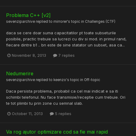
Problema C++ [v2]
sevenziparchive
replied to
mirrorer
's topic in
Challenges (CTF)
daca se cere doar suma capacitatilor pt toate subseturile
posibile, practic trebuie sa lucrezi cu div si mod. in primul rand,
fiecare dintre b1 .. bn este de sine statator un subset, asa ca...
November 8, 2013
7 replies
Nedumerire
sevenziparchive
replied to
keenzo
's topic in
Off-topic
Daca persista problema, probabil ca cel mai indicat e sa iti
schimbi telefonul. Nu face transmisie/receptie cum trebuie. Ori
te tot plimbi tu prin zone cu semnal slab.
October 11, 2013
5 replies
Va rog ajutor optimizare cod sa fie mai rapid