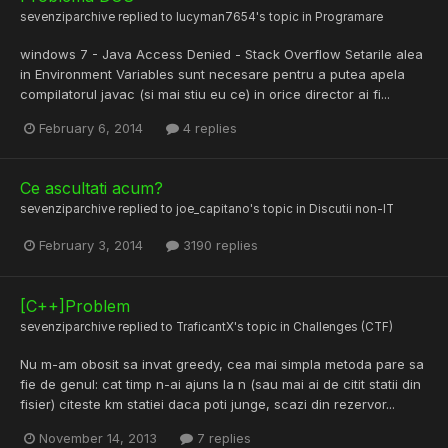
sevenziparchive
replied to
lucyman7654
's topic in
Programare
windows 7 - Java Access Denied - Stack Overflow Setarile alea
in Environment Variables sunt necesare pentru a putea apela
compilatorul javac (si mai stiu eu ce) in orice director ai fi...
February 6, 2014
4 replies
Ce ascultati acum?
sevenziparchive
replied to
joe_capitano
's topic in
Discutii non-IT
February 3, 2014
3190 replies
[C++]Problem
sevenziparchive
replied to
TraficantX
's topic in
Challenges (CTF)
Nu m-am obosit sa invat greedy, cea mai simpla metoda pare sa
fie de genul: cat timp n-ai ajuns la n (sau mai ai de citit statii din
fisier) citeste km statiei daca poti junge, scazi din rezervor...
November 14, 2013
7 replies