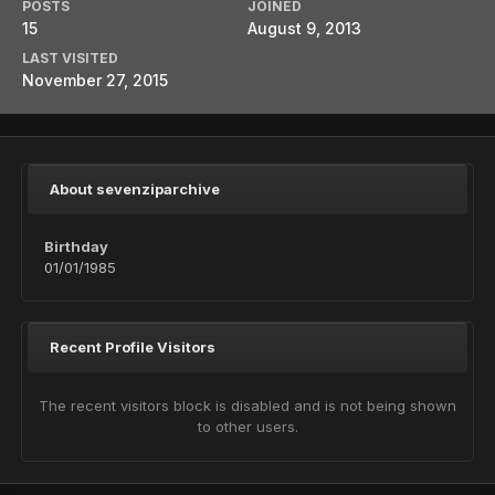
POSTS
JOINED
15
August 9, 2013
LAST VISITED
November 27, 2015
About sevenziparchive
Birthday
01/01/1985
Recent Profile Visitors
The recent visitors block is disabled and is not being shown
to other users.