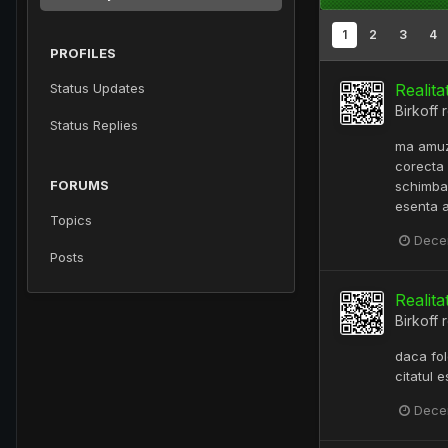
1
2
3
4
PROFILES
Status Updates
Realita
Birkoff
r
Status Replies
ma amuza
corecta 
FORUMS
schimba 
esenta a.
Topics
Dece
Posts
Realita
Birkoff
r
daca fol
citatul 
Dece