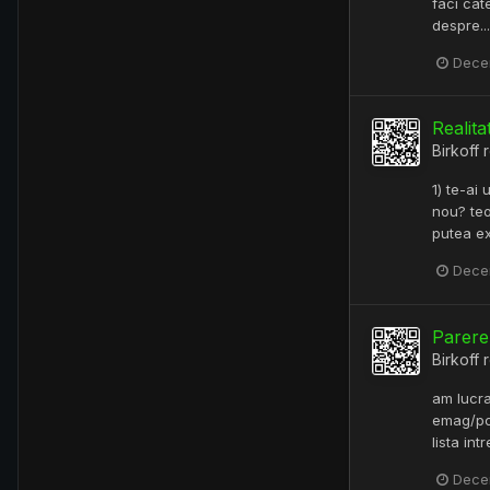
faci cat
despre...
Dece
Realita
Birkoff
r
1) te-ai 
nou? teo
putea exp
Dece
Parere
Birkoff
r
am lucra
emag/pcg
lista in
Dece