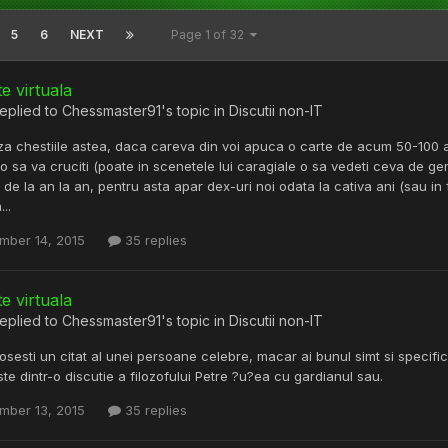
5
6
NEXT
Page 1 of 32
te virtuala
eplied to
Chessmaster91
's topic in
Discutii non-IT
 chestiile astea, daca careva din voi apuca o carte de acum 50-100 an
o sa va cruciti (poate in scenetele lui caragiale o sa vedeti ceva de ge
de la an la an, pentru asta apar dex-uri noi odata la cativa ani (sau in
..
mber 14, 2015
35 replies
te virtuala
eplied to
Chessmaster91
's topic in
Discutii non-IT
osesti un citat al unei persoane celebre, macar ai bunul simt si specifi
este dintr-o discutie a filozofului Petre ?u?ea cu gardianul sau.
mber 13, 2015
35 replies