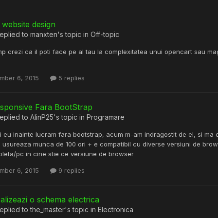
 website design
eplied to
manxten
's topic in
Off-topic
imp crezi ca il poti face pe al tau la complexitatea unui opencart sau mag
mber 6, 2015
5 replies
esponsive Fara BootStrap
eplied to
AlinP25
's topic in
Programare
si eu inainte lucram fara bootstrap, acum m-am indragostit de el, si ma
ti usureaza munca de 100 ori + e compatibil cu diverse versiuni de br
bleta/pc in cine stie ce versiune de browser
mber 6, 2015
9 replies
alizeazi o schema electrica
eplied to
the_master
's topic in
Electronica