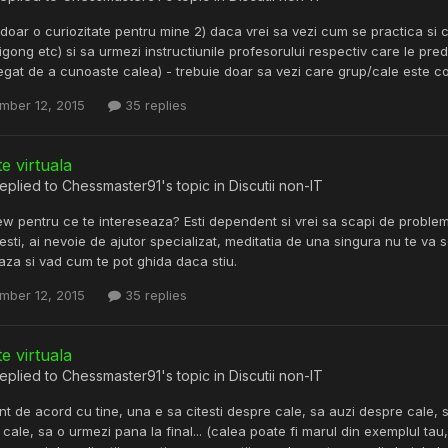
t doar o curiozitate pentru mine 2) daca vrei sa vezi cum se practica si 
igong etc) si sa urmezi instructiunile profesorului respectiv care le pr
legat de a cunoaste calea) - trebuie doar sa vezi care grup/cale este comp
mber 12, 2015
35 replies
te virtuala
eplied to
Chessmaster91
's topic in
Discutii non-IT
 pentru ce te intereseaza? Esti dependent si vrei sa scapi de problema 
esti, ai nevoie de ajutor specializat, meditatia de una singura nu te v
aza si vad cum te pot ghida daca stiu.
mber 12, 2015
35 replies
te virtuala
eplied to
Chessmaster91
's topic in
Discutii non-IT
unt de acord cu tine, una e sa citesti despre cale, sa auzi despre cale, s
cale, sa o urmezi pana la final... (calea poate fi marul din exemplul t