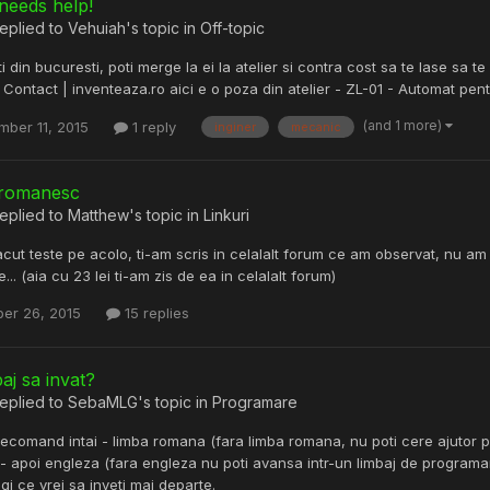
needs help!
eplied to
Vehuiah
's topic in
Off-topic
 din bucuresti, poti merge la ei la atelier si contra cost sa te lase sa te f
 Contact | inventeaza.ro aici e o poza din atelier - ZL-01 - Automat pent
(and 1 more)
ber 11, 2015
1 reply
inginer
mecanic
 romanesc
eplied to
Matthew
's topic in
Linkuri
cut teste pe acolo, ti-am scris in celalalt forum ce am observat, nu am s
... (aia cu 23 lei ti-am zis de ea in celalalt forum)
er 26, 2015
15 replies
aj sa invat?
eplied to
SebaMLG
's topic in
Programare
i recomand intai - limba romana (fara limba romana, nu poti cere ajutor p
 - apoi engleza (fara engleza nu poti avansa intr-un limbaj de programare
egi ce vrei sa inveti mai departe.