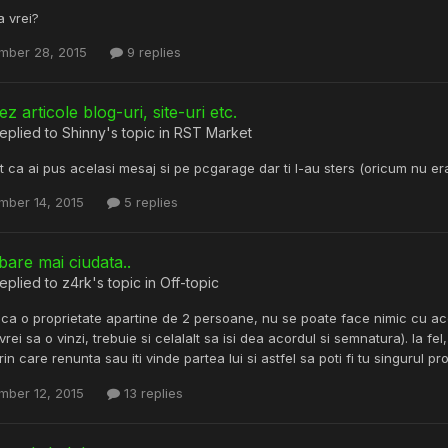
 vrei?
mber 28, 2015
9 replies
z articole blog-uri, site-uri etc.
eplied to
Shinny
's topic in
RST Market
 ca ai pus acelasi mesaj si pe pcgarage dar ti l-au sters (oricum nu era
mber 14, 2015
5 replies
bare mai ciudata..
eplied to
z4rk
's topic in
Off-topic
aca o proprietate apartine de 2 persoane, nu se poate face nimic cu acea
rei sa o vinzi, trebuie si celalalt sa isi dea acordul si semnatura). la fel,
rin care renunta sau iti vinde partea lui si astfel sa poti fi tu singurul p
mber 12, 2015
13 replies