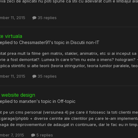
eva zeci de aplicatii nu poti spune ca stii cu adevarat cum e limbajul ala 
mber 11, 2015
35 replies
te virtuala
eplied to
Chessmaster91
's topic in
Discutii non-IT
uitat prea mult la filme gen matrix, stakler, animatrix, etc si ai inceput sa
rie a fost demontat?. Lumea în care tr?im nu este o imens? hologram? -
lica stiintific si alte teorii (teoria stringurilor, teoria lumilor paralele, 
mber 11, 2015
35 replies
 website design
eplied to
manxten
's topic in
Off-topic
t pe un cms personal (versiunea 4) pe care il folosesc la toti clientii mei 
arage/phpbb + diverse cerinte ale clientilor pe care le-am implement
treaga de improvementuri de adaugat in continuare, dar le fac eu in timp.
mber 7, 2015
5 replies