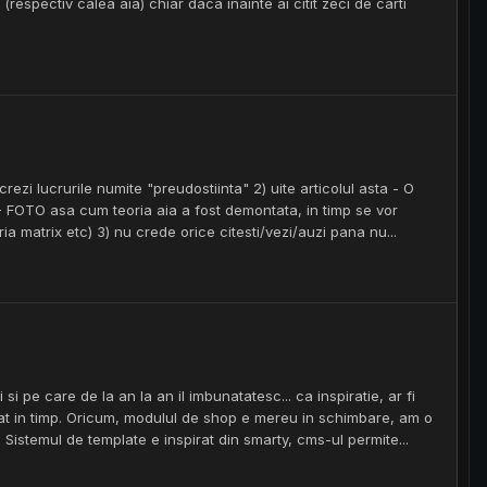
(respectiv calea aia) chiar daca inainte ai citit zeci de carti
 crezi lucrurile numite "preudostiinta" 2) uite articolul asta - O
 FOTO asa cum teoria aia a fost demontata, in timp se vor
teoria matrix etc) 3) nu crede orice citesti/vezi/auzi pana nu...
si pe care de la an la an il imbunatatesc... ca inspiratie, ar fi
at in timp. Oricum, modulul de shop e mereu in schimbare, am o
 Sistemul de template e inspirat din smarty, cms-ul permite...