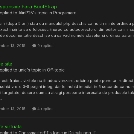
esponsive Fara BootStrap
eplied to
AlinP25
's topic in
Programare
um (dupa 5 ani) stau cu manualul php deschis ca nu tin minte ordinea par
xact inainte sa o folosesc (noroc cu autocorectorul din editor ca imi sug
 de documentatie deschise ca sa vad numele claselor si ordinea parametri
mber 13, 2015
9 replies
pe site
eplied to
unic
's topic in
Off-topic
esti fraier... vizitele nu iti aduc vanzare, oricine poate pune un redirect 
schid vre-o 3-5 pagini in bg, dar le inchid imediat in 5 secunde ca nu 
 targetate, despre cum sa atragi persoane interesate de produsele tale p
..
mber 13, 2015
4 replies
te virtuala
eplied to
Chessmaster91
's topic in
Discutii non-IT