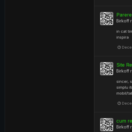
Parere
Birkoff
r
in cat t
inspira
Dece
Site R
Birkoff
r
sincer, 
simplu i
mobil/ta
Dece
cum re
Birkoff
r