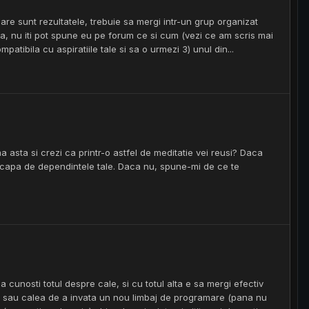
care sunt rezultatele, trebuie sa mergi intr-un grup organizat
eda, nu iti pot spune eu pe forum ce si cum (vezi ce am scris mai
atibila cu aspiratiile tale si sa o urmezi 3) unul din...
asta si crezi ca printr-o astfel de meditatie vei reusi? Daca
a scapa de dependintele tale. Daca nu, spune-mi de ce te
a cunosti totul despre cale, si cu totul alta e sa mergi efectiv
au, sau calea de a invata un nou limbaj de programare (pana nu