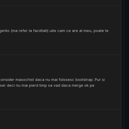
ento (ma refer la facilitati) uite cam ce are al meu, poate te
 consider masochist daca nu mai folosesc bootstrap. Pur si
owser deci nu mai pierd timp sa vad daca merge ok pe