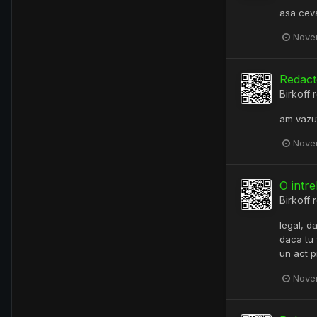
asa ceva
Nove
Redacte
Birkoff
r
am vazut
Nove
O intre
Birkoff
r
legal, d
daca tu v
un act p
Nove