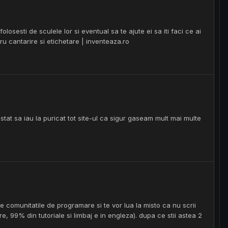
olosesti de sculele lor si eventual sa te ajute ei sa iti faci ce ai
ru cantarire si etichetare | inventeaza.ro
tat sa iau la puricat tot site-ul ca sigur gaseam mult mai multe
e comunitatile de programare si te vor lua la misto ca nu scrii
, 99% din tutoriale si limbaj e in engleza). dupa ce stii astea 2