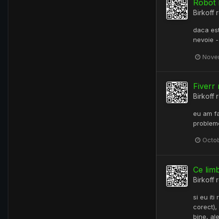
Robot 
Birkoff
r
daca esti
nevoie -
Novem
Fiverr
Birkoff
r
eu am fa
probleme
Octob
Ce limb
Birkoff
r
si eu it
corect),
bine, al