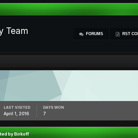
ty Team
FORUMS
RST CO
LAST VISITED
DAYS WON
April 1, 2016
7
ted by Birkoff