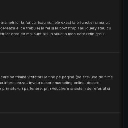
ametrilor la functii (sau numele exact la o functie) si ma uit
ereaza el ce trebuie) la fel si la bootstrap sau jquery stau cu
lor cred ca mai sunt altii in situatia mea care retin greu...
care sa trimita vizitatorii la tine pe pagina (pe site-urie de filme
ma intereseaza... invata despre marketing online, despre
rin site-uri partenere, prin vouchere si sistem de referral si