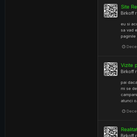
Site R
Birkoff
r
eu si ac
sa vad e
paginile
Dece
Vizite 
Birkoff
r
pai daca 
mi se de
campanii
atunci o.
Dece
Realita
Birkoff
r