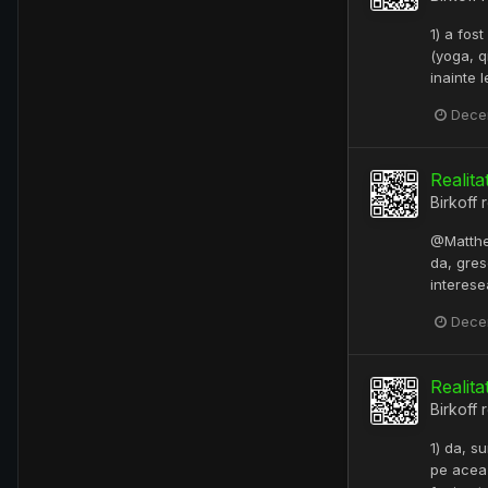
1) a fos
(yoga, q
inainte 
Dece
Realita
Birkoff
r
@Matthew
da, gres
interese
Dece
Realita
Birkoff
r
1) da, s
pe acea 