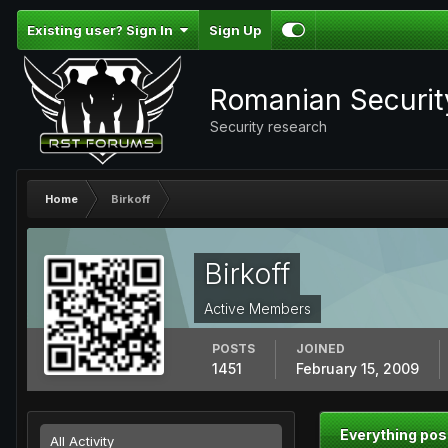
Existing user? Sign In
Sign Up
Romanian Securi
Security research
Home
Birkoff
Birkoff
Active Members
POSTS
JOINED
1451
February 15, 2009
Everything pos
All Activity