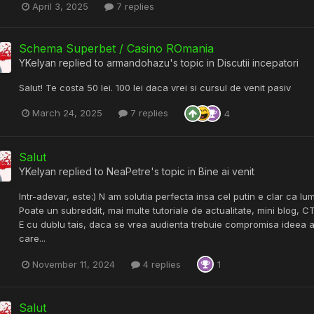
April 3, 2025
7 replies
Schema Superbet / Casino ROmania
YKelyan
replied to
armandohazu
's topic in
Discutii incepatori
Salut! Te costa 50 lei. 100 lei daca vrei si cursul de venit pasiv
March 24, 2025
7 replies
4
Salut
YKelyan
replied to
NeaPetre
's topic in
Bine ai venit
Intr-adevar, este:) N am solutia perfecta insa cel putin e clar ca l
Poate un subreddit, mai multe tutoriale de actualitate, mini blog, CT
E cu dublu tais, daca se vrea audienta trebuie compromisa ideea a
care...
November 11, 2024
4 replies
1
Salut