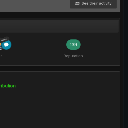
See their activity
Rare
139
es
Reputation
ribution