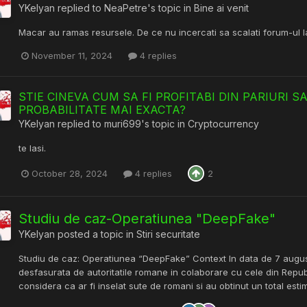
YKelyan
replied to
NeaPetre
's topic in
Bine ai venit
Macar au ramas resursele. De ce nu incercati sa scalati forum-ul la
November 11, 2024
4 replies
STIE CINEVA CUM SA FI PROFITABI DIN PARIURI 
PROBABILITATE MAI EXACTA?
YKelyan
replied to
muri699
's topic in
Cryptocurrency
te lasi.
October 28, 2024
4 replies
2
Studiu de caz-Operatiunea "DeepFake"
YKelyan
posted a topic in
Stiri securitate
Studiu de caz: Operatiunea “DeepFake” Context In data de 7 august
desfasurata de autoritatile romane in colaborare cu cele din Repub
considera ca ar fi inselat sute de romani si au obtinut un total esti