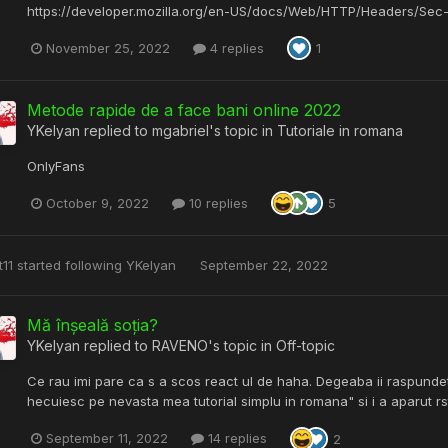
https://developer.mozilla.org/en-US/docs/Web/HTTP/Headers/Sec-C
November 25, 2022
4 replies
1
Metode rapide de a face bani online 2022
YKelyan
replied to
mgabriel
's topic in
Tutoriale in romana
OnlyFans
October 9, 2022
10 replies
5
t11
started following
YKelyan
September 22, 2022
Mă înșeală soția?
YKelyan
replied to
RAVENO
's topic in
Off-topic
Ce rau imi pare ca s a scos react ul de haha. Degeaba ii raspundet
hecuiesc pe nevasta mea tutorial simplu in romana" si i a aparut rs
September 11, 2022
14 replies
2