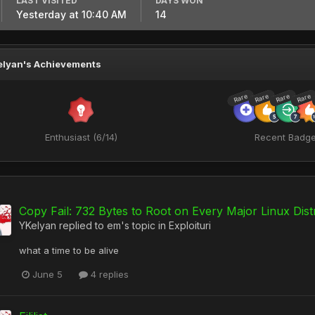
LAST VISITED
DAYS WON
Yesterday at 10:40 AM
14
lyan's Achievements
Rare
Rare
Rare
Rare
Enthusiast (6/14)
Recent Badg
Copy Fail: 732 Bytes to Root on Every Major Linux Dist
YKelyan
replied to
em
's topic in
Exploituri
what a time to be alive
June 5
4 replies