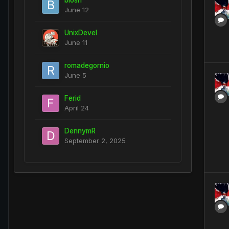
biosh
June 12
UnixDevel
June 11
romadegornio
June 5
Ferid
April 24
DennymR
September 2, 2025