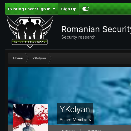
Existing user? Sign In
Sign Up
Romanian Securi
Security research
Home
YKelyan
YKelyan
Active Members