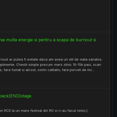
mai multa energie si pentru a scapa de burnout si
out ar putea fi evitate daca am avea un stil de viata sanatos.
uplimente. Chestii simple precum: mers zilnic 10-15k pasi, scari
e, fara fumat si alcool, somn calitativ, fara porceli de mc...
 în back(END)stage
n RCE la un mare festival din RO si n-au facut nimic;)