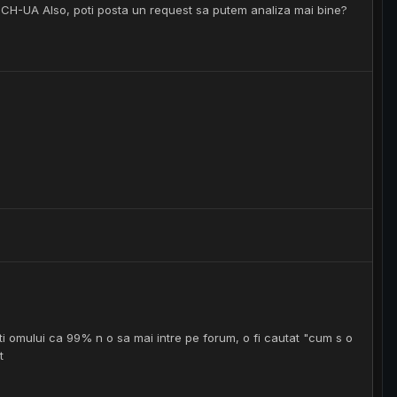
H-UA Also, poti posta un request sa putem analiza mai bine?
i omului ca 99% n o sa mai intre pe forum, o fi cautat "cum s o
t