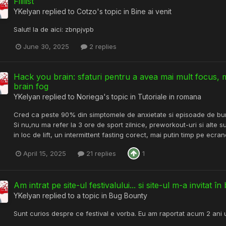
Fililist
YKelyan
replied to
Cotzo
's topic in
Bine ai venit
Salut! Ia de aici: zbnpjvpb
June 30, 2025
2 replies
Hack you brain: sfaturi pentru a avea mai mult focus, 
brain fog
YKelyan
replied to
Noriega
's topic in
Tutoriale in romana
Cred ca peste 90% din simptomele de anxietate si episoade de burn
Si nu,nu ma refer la 3 ore de sport zilnice, preworkout-uri si alte s
in loc de lift, un intermittent fasting corect, mai putin timp pe ecran
April 15, 2025
21 replies
1
Am intrat pe site-ul festivalului... si site-ul m-a invitat
YKelyan
replied to a topic in
Bug Bounty
Sunt curios despre ce festival e vorba. Eu am raportat acum 2 ani u