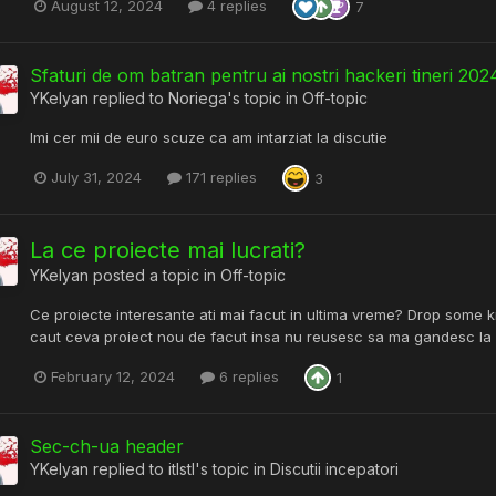
August 12, 2024
4 replies
7
Sfaturi de om batran pentru ai nostri hackeri tineri 20
YKelyan
replied to
Noriega
's topic in
Off-topic
Imi cer mii de euro scuze ca am intarziat la discutie
July 31, 2024
171 replies
3
La ce proiecte mai lucrati?
YKelyan
posted a topic in
Off-topic
Ce proiecte interesante ati mai facut in ultima vreme? Drop some k
caut ceva proiect nou de facut insa nu reusesc sa ma gandesc la nim
February 12, 2024
6 replies
1
Sec-ch-ua header
YKelyan
replied to
itlstl
's topic in
Discutii incepatori