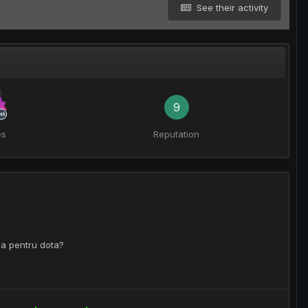
See their activity
9
es
Reputation
ca pentru dota?