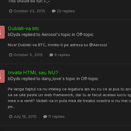
This should be fun >_~
October 23, 2015
20 replies
Dublati-va btc
bDyds
replied to
AerosoI
's topic in
Off-topic
Nice! Dublati-va BTC, trimite-ti pe adresa lui @AerosoI
October 5, 2015
9 replies
Invata HTML sau NU?
bDyds
replied to
dany_love
's topic in
Off-topic
Pe langa faptul ca nu inteleg ce legatura am eu cu ce ai pus tu aco
sa se uite peste un web framework, dar tu ai facut acelasi lucru s
mea v-a venit? Vedeti-va in pula mea de treaba voastra si nu mai co
pe...
July 19, 2015
11 replies