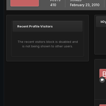
POSTS
JOINED
410
February 23, 2010
bD
Recent Profile Visitors
The recent visitors block is disabled and
is not being shown to other users.