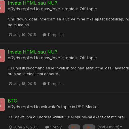
Invata HTML sau NU?
bDyds
replied to
dany_love
's topic in
Off-topic
Chill down, doar incercam sa ajut. Pe mine m-a ajutat bootstrap, nu 
de multe ori.
July 19, 2015
11 replies
Invata HTML sau NU?
bDyds
replied to
dany_love
's topic in
Off-topic
Eu unul iti recomand sa le inveti in ordinea asta: html, css, javascri
nu o sa intelegi mai departe.
July 18, 2015
11 replies
BTC
bDyds
replied to
askwrite
's topic in
RST Market
Da, da-mi pm cu adresa walletului si spune-mi exact cat btc vrei.
(and 3 more)
June 24, 2015
1 reply
btc
dau