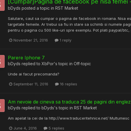
[Cumpar]Pagina de facebook pe nisa femei
bDyds
posted a topic in
RST Market
Salutare, caut sa cumpar o pagina de facebook in romana. Nisa est
targetate femeile. Ar trebui sa fiu in stare sa schimb si numele pagin
pentru o pagina cu 500 like-uri spre exemplu. Pot plati paypal/btc
November 21, 2016
1 reply
Parere Iphone 7
bDyds
replied to
XbPor
's topic in
Off-topic
Unde ai facut precomanda?
September 11, 2016
16 replies
Am nevoie de cineva sa traduca 25 de pagini din engle
bDyds
replied to
bDyds
's topic in
RST Market
Am apelat la cei de la http://www.traduceritehnice.net/ Multumesc
June 4, 2016
5 replies