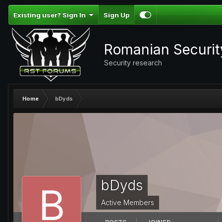
Existing user? Sign In
Sign Up
Romanian Securi
Security research
Home
bDyds
bDyds
Active Members