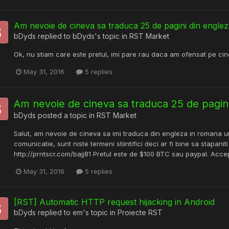
Am nevoie de cineva sa traduca 25 de pagini din engle
bDyds
replied to
bDyds
's topic in
RST Market
Ok, nu stiam care este pretul, imi pare rau daca am ofensat pe cin
May 31, 2016
5 replies
Am nevoie de cineva sa traduca 25 de pagin
bDyds
posted a topic in
RST Market
Salut, am nevoie de cineva sa imi traduca din engleza in romana u
comunicatie, sunt niste termeni stiintifici deci ar fi bine sa stapan
http://prntscr.com/bajj81 Pretul este de $100 BTC sau paypal. Acc
May 31, 2016
5 replies
[RST] Automatic HTTP request hijacking in Android
bDyds
replied to
em
's topic in
Proiecte RST