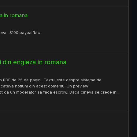
za in romana
eva.. $100 paypal/btc
i din engleza in romana
n PDF de 25 de pagini. Textul este despre sisteme de
iti cateva notiuni din acest domeniu. Un preview:
ept ca un moderator sa faca escrow. Daca cineva se crede in...