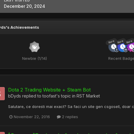
LAST VISITED
December 20, 2024
yds's Achievements
Rare
Rare
Rare
Newbie (1/14)
Recent Badg
Dota 2 Trading Website + Steam Bot
bDyds
replied to
toofast
's topic in
RST Market
Salutare, ce doresti mai exact? Sa faci un site gen csgosell, doar 
November 22, 2016
2 replies