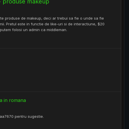
 - produse makeup
e produse de makeup, deci ar trebui sa fie o unde sa fie
ii. Pretul este in functie de like-uri si de interactiune, $20
, putem folosi un admin ca middleman.
za in romana
 aa7670 pentru sugestie.