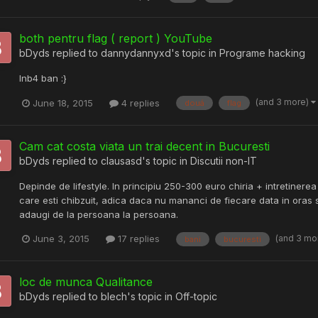
both pentru flag ( report ) YouTube
bDyds
replied to
dannydannyxd
's topic in
Programe hacking
Inb4 ban :}
(and 3 more)
June 18, 2015
4 replies
douá
flag
Cam cat costa viata un trai decent in Bucuresti
bDyds
replied to
clausasd
's topic in
Discutii non-IT
Depinde de lifestyle. In principiu 250-300 euro chiria + intretiner
care esti chibzuit, adica daca nu mananci de fiecare data in oras si
adaugi de la persoana la persoana.
(and 3 mo
June 3, 2015
17 replies
bani
bucuresti
loc de munca Qualitance
bDyds
replied to
blech
's topic in
Off-topic