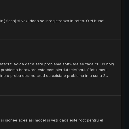
din( flash) si vezi daca se inregistreaza in retea. O zi buna!
e refacut. Adica daca este problema software se face cu un box(
te problema hardware este cam pierdut telefonul. Sfatul meu
aine o proba desi nu cred ca exista o problema in a suna 2...
e si gionee aceelasi model si vezi daca este root pentru el