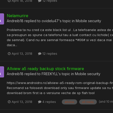
April 18, 2018
12 replies
Nelamurire
Andreib18
replied to
ovidelu47
's topic in
Mobile security
Problema ta nu cred ca este black list ul . La telefoanele astea de o
sa presupun as spune ca telefonul tau a luat contact cu lichide( c
de semnal). Cand nu are semnal formeaza *#06# si vezi daca mai ai
daca...
April 13, 2018
12 replies
Allview a5 ready backup stock firmware
Andreib18
replied to
FREEKYLL
's topic in
Mobile security
https://www.androidro.ro/allview-a5-ready-rom-original-backup-fir
Recomand sa folosesti download only sau firmware update sa nu te
download brom first ia o versiune veche de sp flah tool
(and 10 
April 13, 2018
4 replies
allview
a5 ready