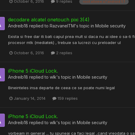
October 6, 2016
9 replies
root allview a7 android 5.1
decodare alcatel onetouch pixi 3(4)
Andreib18
replied to
RazvanelTM
's topic in
Mobile security
Exista si free dar iti bati capul prea mult si daca nu ai idee o sa-ti
procesor mtk (mediatek) , trebuie sa lucrezi cu preloader ul
October 6, 2016
2 replies
iPhone 5 iCloud Lock.
Andreib18
replied to
wlk
's topic in
Mobile security
Bineinteles insa departe de ceea ce se poate numi legal
January 14, 2014
159 replies
iPhone 5 iCloud Lock.
Andreib18
replied to
wlk
's topic in
Mobile security
vorbeam in general ... tu spuneai ca faci legal ..cand vreodata o sa