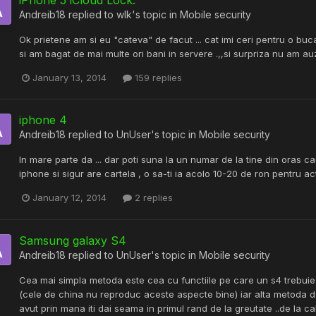
iPhone 5 iCloud Lock.
Andreib18
replied to
wlk
's topic in
Mobile security
Ok prietene am si eu "cateva" de facut ... cat imi ceri pentru o bu
si am bagat de mai multe ori bani in servere .,,si surpriza nu am au
January 13, 2014
159 replies
iphone 4
Andreib18
replied to
UnUser
's topic in
Mobile security
In mare parte da ... dar poti suna la un numar de la tine din oras
iphone si sigur are cartela , o sa-ti ia acolo 10-20 de ron pentru ac
January 12, 2014
2 replies
Samsung galaxy S4
Andreib18
replied to
UnUser
's topic in
Mobile security
Cea mai simpla metoda este cea cu functiile pe care un s4 trebuie s
(cele de china nu reproduc aceste aspecte bine) iar alta metoda daca
avut prin mana iti dai seama in primul rand de la greutate ..de la ca