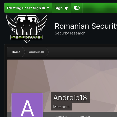
Existing user? Sign In
Sign Up
Romanian Securi
Security research
Home
Andreib18
Andreib18
Members