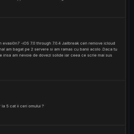
sm evasi0n7 -iOS 7.0 through 7.0.4 Jailbreak cen remove icloud
al am bagat pe 2 servere si am ramas cu banii acolo .Daca tu
e insa am nevoie de dovezi solide iar ceea ce scrie mai sus
la 5 cat ii ceri omului ?