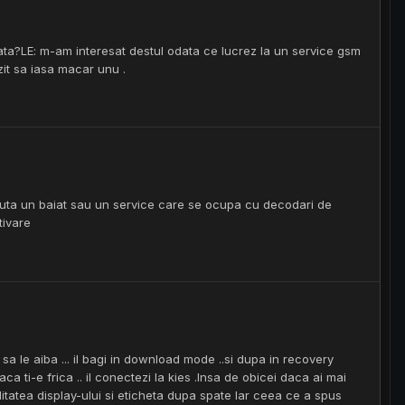
cata?LE: m-am interesat destul odata ce lucrez la un service gsm
zit sa iasa macar unu .
 cauta un baiat sau un service care se ocupa cu decodari de
tivare
a le aiba ... il bagi in download mode ..si dupa in recovery
 ti-e frica .. il conectezi la kies .Insa de obicei daca ai mai
litatea display-ului si eticheta dupa spate Iar ceea ce a spus