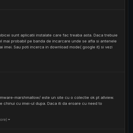
bicei sunt aplicatii instalate care fac treaba asta. Daca trebuie
el mai probabil pe banda de incarcare unde se afla si antenele
 imei. Sau poti incerca in download mode( google it) si vezi
mware-marshmallow/ este un site cu o colectie ok pt allview.
 chinui cu imei-ul dupa. Daca iti da eroare cu need to
more)