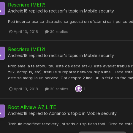
Rescriere IMEI?!
Andreib18
replied to
rectisor
's topic in
Mobile security
Poti incerca asa ca distractie sa gasesti un efs.tar si sa il pui cu o
April 13, 2018
30 replies
Rescriere IMEI?!
Andreib18
replied to
rectisor
's topic in
Mobile security
Problema la telefonul tau este ca daca efs-ul este avariat trebui
z3x, octopus, etc), trebuie si reparat network dupa imei. Daca es
este sa mergi la un service. Cat despre 2 imei uri la fel o sa fac m
April 13, 2018
30 replies
1
Root Allview A7_LITE
Andreib18
replied to
Adriano2
's topic in
Mobile security
Trebuie modificat recovery , si scris cu sp flash tool . Cred ca est