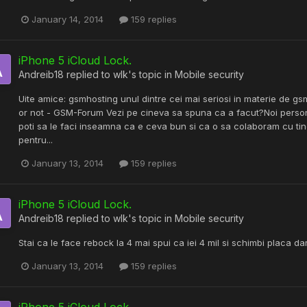
January 14, 2014
159 replies
iPhone 5 iCloud Lock.
Andreib18
replied to
wlk
's topic in
Mobile security
Uite amice: gsmhosting unul dintre cei mai seriosi in materie de g
or not - GSM-Forum Vezi pe cineva sa spuna ca a facut?Noi person
poti sa le faci inseamna ca e ceva bun si ca o sa colaboram cu tin
pentru...
January 13, 2014
159 replies
iPhone 5 iCloud Lock.
Andreib18
replied to
wlk
's topic in
Mobile security
Stai ca le face rebock la 4 mai spui ca iei 4 mil si schimbi placa dar 
January 13, 2014
159 replies