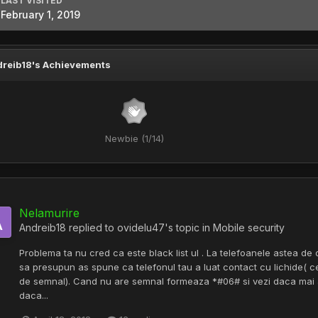
LAST VISITED
February 1, 2019
reib18's Achievements
Newbie (1/14)
Nelamurire
Andreib18
replied to
ovidelu47
's topic in
Mobile security
Problema ta nu cred ca este black list ul . La telefoanele astea de o
sa presupun as spune ca telefonul tau a luat contact cu lichide( c
de semnal). Cand nu are semnal formeaza *#06# si vezi daca mai ai
daca...