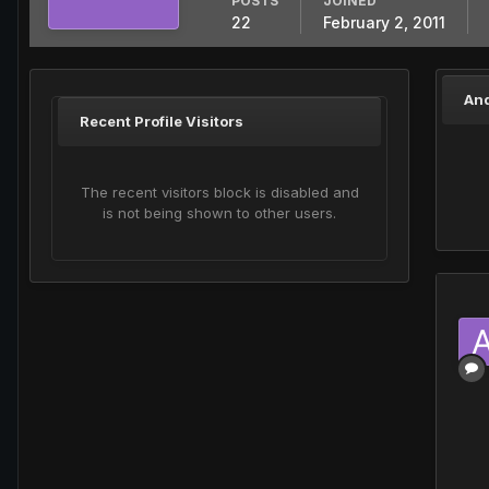
POSTS
JOINED
22
February 2, 2011
And
Recent Profile Visitors
The recent visitors block is disabled and
is not being shown to other users.