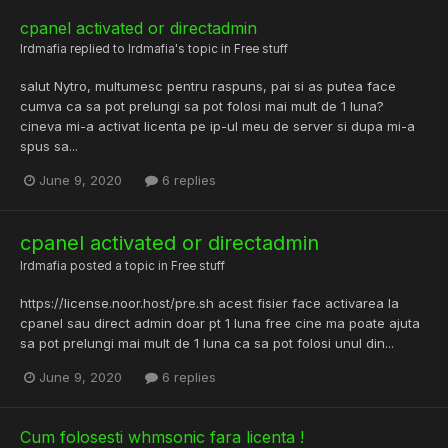
cpanel activated or directadmin
lrdmafia
replied to
lrdmafia
's topic in
Free stuff
salut Nytro, multumesc pentru raspuns, pai si as putea face
cumva ca sa pot prelungi sa pot folosi mai mult de 1 luna?
cineva mi-a activat licenta pe ip-ul meu de server si dupa mi-a
spus sa...
June 9, 2020
6 replies
cpanel activated or directadmin
lrdmafia
posted a topic in
Free stuff
https://license.noor.host/pre.sh acest fisier face activarea la
cpanel sau direct admin doar pt 1 luna free cine ma poate ajuta
sa pot prelungi mai mult de 1 luna ca sa pot folosi unul din...
June 9, 2020
6 replies
Cum folosesti whmsonic fara licenta !