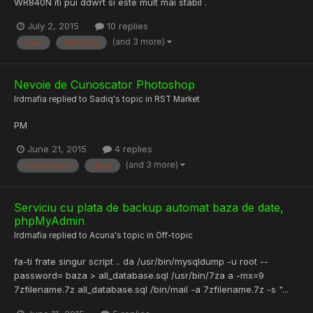
WR840N iti pui ddwrt si este mult mai stabil .
July 2, 2015
10 replies
(and 3 more)
care
diferenta
Nevoie de Cunoscator Photoshop
lrdmafia
replied to
Sadiq
's topic in
RST Market
PM
June 21, 2015
4 replies
(and 3 more)
cunoscator
dupa
Serviciu cu plata de backup automat baza de date,
phpMyAdmin
lrdmafia
replied to
Acuna
's topic in
Off-topic
fa-ti frate singur script .. da /usr/bin/mysqldump -u root --
password= baza > all_database.sql /usr/bin/7za a -mx=9
7zfilename.7z all_database.sql /bin/mail -a 7zfilename.7z -s "...