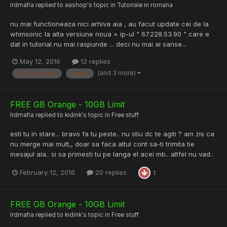
lrdmafia
replied to
eashop
's topic in
Tutoriale in romana
nu mai functioneaza nici arhiva aia , au facut update cei de la
whmsonic la alta versiune noua + ip-ul " 67.228.53.90 " care e
dat in tutorial nu mai raspunde ... deci nu mai ai sanse...
May 12, 2016
12 replies
(and 3 more)
67.228.53.90
bytes
FREE GB Orange - 10GB Limit
lrdmafia
replied to
kidink
's topic in
Free stuff
esti tu in stare... bravo fa tu peste.. nu stiu dc te agiti ? am zis ca
nu merge mai mult,, doar sa faca altul cont sa-ti trimita tie
mesajul ala.. si sa primesti tu pe langa el acei mb.. altfel nu vad..
February 12, 2016
20 replies
1
FREE GB Orange - 10GB Limit
lrdmafia
replied to
kidink
's topic in
Free stuff