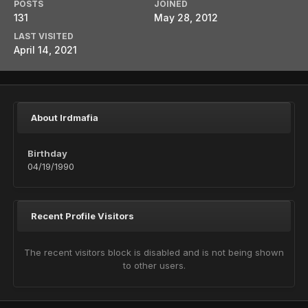
POSTS
JOINED
131
May 28, 2012
LAST VISITED
April 14, 2021
About lrdmafia
Birthday
04/19/1990
Recent Profile Visitors
The recent visitors block is disabled and is not being shown
to other users.