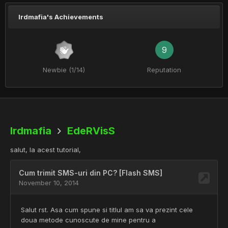
lrdmafia's Achievements
9
Newbie (1/14)
Reputation
lrdmafia
EdeRVisS
salut, la acest tutorial,