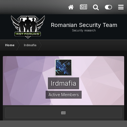
Romanian Security Team
Security research
Home
lrdmafia
lrdmafia
Active Members