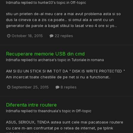
lrdmafia
replied to
hunter33
's topic in
Off-topic
stiu un prieten de-al meu care a mai avut problema asta si so
dus la cineva ca a zis ca poate... si omul ala a venit cu un
generator de parole a bagat stikul lo lasat vreo 4 ore si yo...
October 18, 2015
22 replies
Recuperare memorie USB din cmd
lrdmafia
replied to
archerise
's topic in
Tutoriale in romana
AM SI EU UN STICK SI IMI TOT DA " DISK IS WRITE PROTECTED "
Am incercat toate chestiile de pe net si nu a functionat..
September 25, 2015
8 replies
Diferenta intre routere
lrdmafia
replied to
theandruala
's topic in
Off-topic
ASUS, SERIOUX, TENDA astea sunt cele mai pacatoase routere
cu care m-am confruntat pe o retea de internet, pe tplink