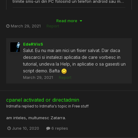
Read more
March 29, 2021
Report
ai poate un php script sa pot face online toata treaba asta mai
usor ?
:)))
EdeRVisS
Salut. Eu nu mai am nici un fisier salvat. Dar daca
descarci si instalezi aplicatia de care vorbesc in
tutorial, undeva la Help, in aplicatie o sa gasesti un
script demo. Bafta
March 29, 2021
Report
cpanel activated or directadmin
lrdmafia
replied to
lrdmafia
's topic in
Free stuff
am inteles, multumesc Zatarra.
June 10, 2020
6 replies