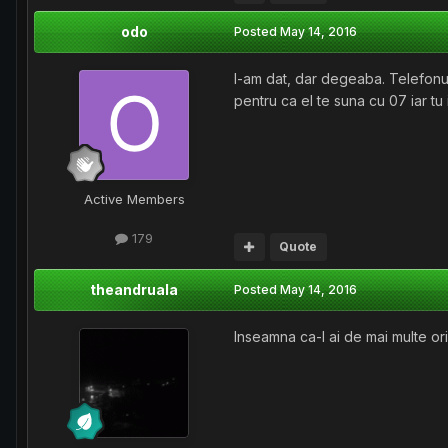
odo
Posted
May 14, 2016
I-am dat, dar degeaba. Telefonu
pentru ca el te suna cu 07 iar tu 
Active Members
179
Quote
theandruala
Posted
May 14, 2016
Inseamna ca-l ai de mai multe o