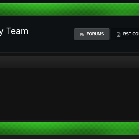
ty Team
FORUMS
RST CO