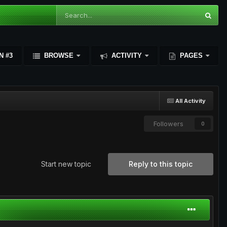
N #3
BROWSE
ACTIVITY
PAGES
All Activity
Followers
0
Start new topic
Reply to this topic