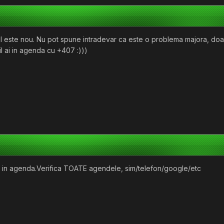
l este nou. Nu pot spune intradevar ca este o problema majora, doar
il ai in agenda cu +407 :)))
ri in agenda.Verifica TOATE agendele, sim/telefon/google/etc