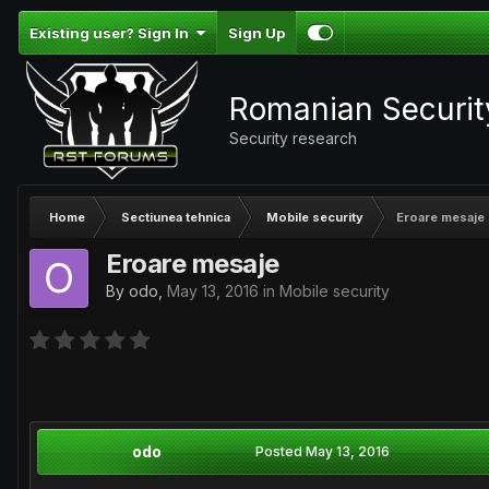
Existing user? Sign In
Sign Up
Romanian Securi
Security research
Home
Sectiunea tehnica
Mobile security
Eroare mesaje
Eroare mesaje
By
odo
,
May 13, 2016
in
Mobile security
odo
Posted
May 13, 2016