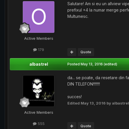
Salutare! Am si eu un allview vipe
prefixul +4 la numar merge perfe
Multumesc.
Active Members
179
Quote
albastrel
Posted
May 13, 2016
(edited)
da... se poate, da resetare din 
DIN TELEFON!!!!!!!!
succes!
Edited
May 13, 2016
by albastrel
Active Members
555
Quote