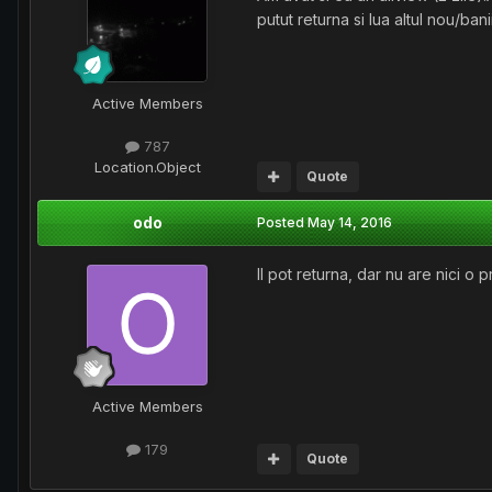
putut returna si lua altul nou/bani
Active Members
787
Location
.Object
Quote
odo
Posted
May 14, 2016
Il pot returna, dar nu are nici 
Active Members
179
Quote