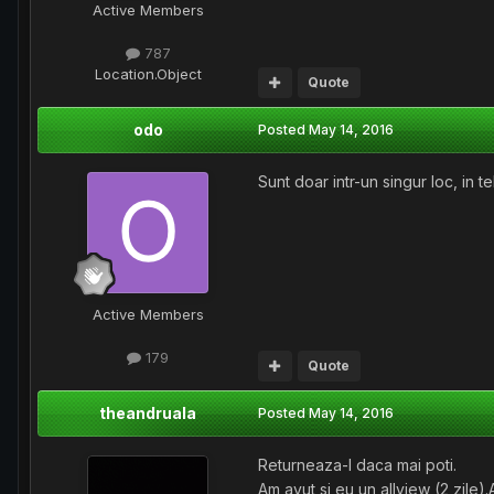
Active Members
787
Location
.Object
Quote
odo
Posted
May 14, 2016
Sunt doar intr-un singur loc, in t
Active Members
179
Quote
theandruala
Posted
May 14, 2016
Returneaza-l daca mai poti.
Am avut si eu un allview (2 zile