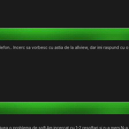
elefon... Incerc sa vorbesc cu astia de la allview, dar imi raspund cu o 
).Avea o problema de soft.Am incercat cu 1-2 resoftari si n-a mers.N-