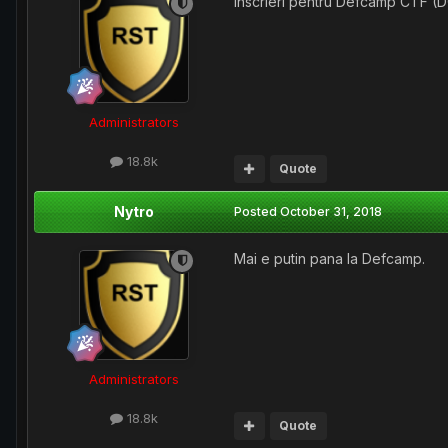
Inscrieri pentru Defcamp CTF (
Administrators
18.8k
Quote
Nytro
Posted
October 31, 2018
Mai e putin pana la Defcamp.
Administrators
18.8k
Quote