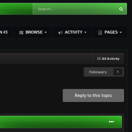
N #3
BROWSE
ACTIVITY
PAGES
All Activity
Followers
1
Reply to this topic