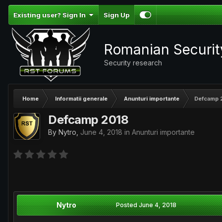
Existing user? Sign In
Sign Up
Romanian Securi
Security research
Home
Informatii generale
Anunturi importante
Defcamp 
Defcamp 2018
By
Nytro
,
June 4, 2018
in
Anunturi importante
Nytro
Posted
June 4, 2018