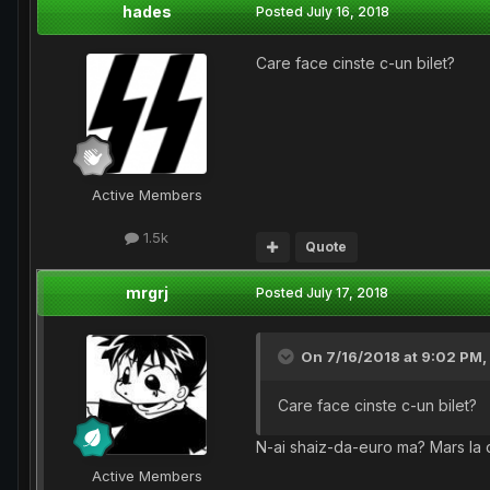
hades
Posted
July 16, 2018
Care face cinste c-un bilet?
Active Members
1.5k
Quote
mrgrj
Posted
July 17, 2018
On 7/16/2018 at 9:02 PM,
Care face cinste c-un bilet?
N-ai shaiz-da-euro ma? Mars la dis
Active Members