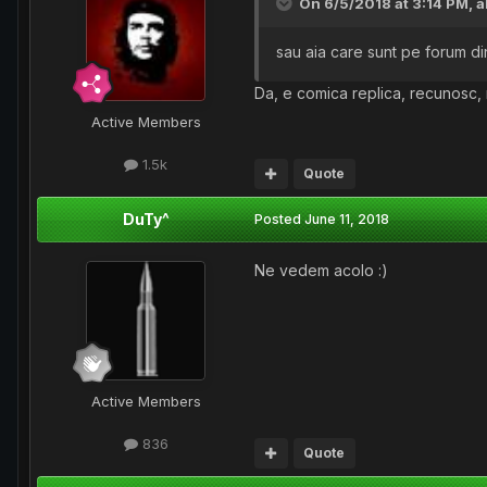
On 6/5/2018 at 3:14 PM,
a
sau aia care sunt pe forum di
Da, e comica replica, recunosc,
Active Members
1.5k
Quote
DuTy^
Posted
June 11, 2018
Ne vedem acolo
:)
Active Members
836
Quote