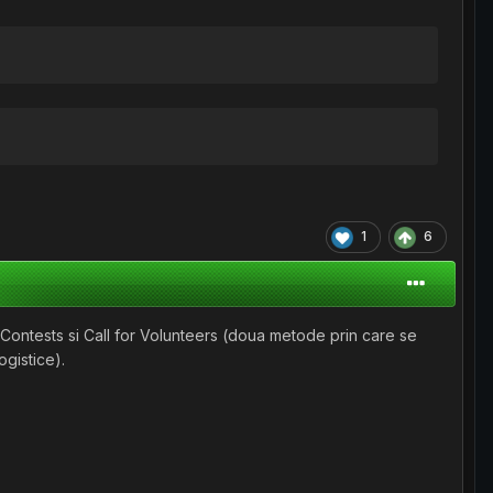
1
6
r Contests si Call for Volunteers (doua metode prin care se
ogistice).