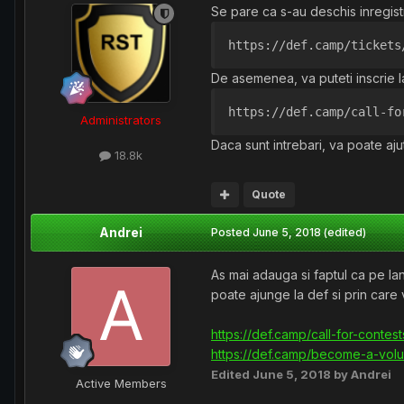
Se pare ca s-au deschis inregis
https://def.camp/tickets
De asemenea, va puteti inscrie la
https://def.camp/call-fo
Administrators
Daca sunt intrebari, va poate aj
18.8k
Quote
Andrei
Posted
June 5, 2018
(edited)
As mai adauga si faptul ca pe lan
poate ajunge la def si prin care 
https://def.camp/call-for-contest
https://def.camp/become-a-volu
Edited
June 5, 2018
by Andrei
Active Members