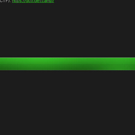
DCTF).
https://dctf.def.camp/