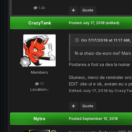
1.4k
Quote
CrazyTank
Posted
July 17, 2018
(edited)
On 7/17/2018 at 11:17 AM,
N-ai shaiz-da-euro ma? Mars la
Postarea a fost sa dea la numar (
Members
Glumesc, merci de reminder oricu
EDIT: site-ul e ok, aveam eu o 
17
Location
~
Edited
July 17, 2018
by CrazyTa
Quote
Nytro
Posted
September 10, 2018