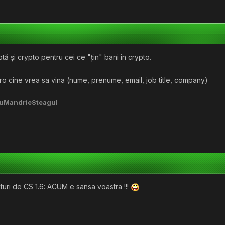
tă și crypto pentru cei ce "țin" bani in crypto.
ro cine vrea sa vina (nume, prenume, email, job title, company)
uMandrieSteagul
situri de CS 1.6: ACUM e sansa voastra !!!