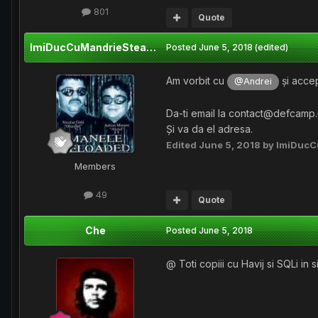
801
Quote
ImiDucCuMandrieSteagul
Posted
June 5, 2018
(edited)
Am vorbit cu
și accep
@Andrei
Da-ti email la contact@defcamp.
Și va da el adresa.
Edited
June 5, 2018
by ImiDucC
Members
49
Quote
Che
Posted
June 5, 2018
@ Toti copiii cu Havij si SQLi in 