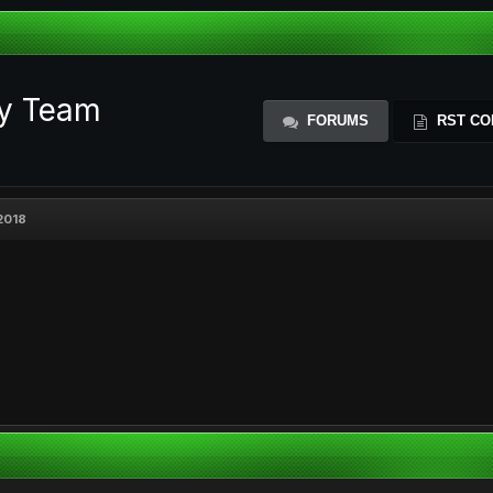
ty Team
FORUMS
RST CO
2018