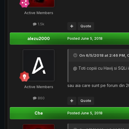
Active Members
1.5k
Quote
alezu2000
Posted
June 5, 2018
On 6/5/2018 at 2:46 PM,
@ Toti copiii cu Havij si SQLi 
sau aia care sunt pe forum din 2
Active Members
860
Quote
Che
Posted
June 5, 2018