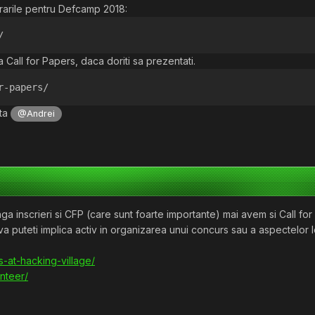
trarile pentru Defcamp 2018:
/
 Call for Papers, daca doriti sa prezentati.
r-papers/
uta
@Andrei
ga inscrieri si CFP (care sunt foarte importante) mai avem si Call fo
va puteti implica activ in organizarea unui concurs sau a aspectelor l
s-at-hacking-village/
nteer/