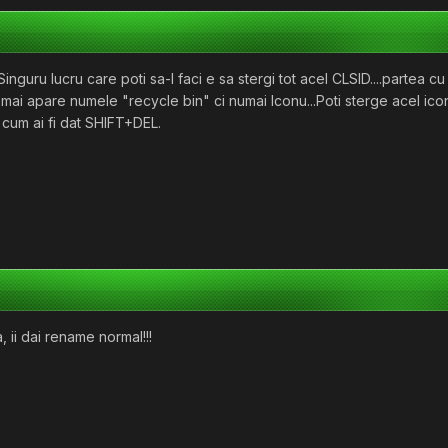
inguru lucru care poti sa-l faci e sa stergi tot acel CLSID....partea cu {
mai apare numele "recycle bin" ci numai Iconu...Poti sterge acel icon
si cum ai fi dat SHIFT+DEL.
, ii dai rename normal!!!