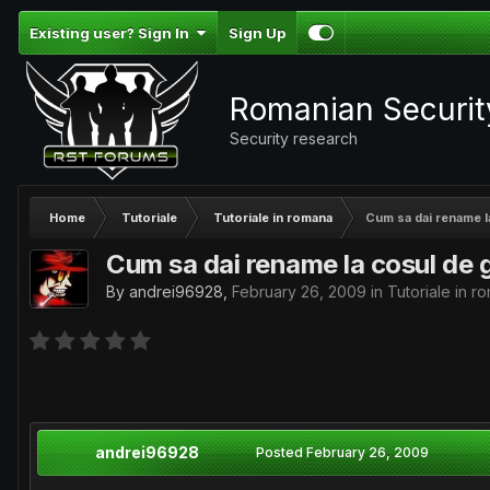
Existing user? Sign In
Sign Up
Romanian Securi
Security research
Home
Tutoriale
Tutoriale in romana
Cum sa dai rename l
Cum sa dai rename la cosul de 
By
andrei96928
,
February 26, 2009
in
Tutoriale in r
andrei96928
Posted
February 26, 2009