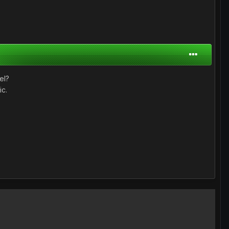
el?
ic.