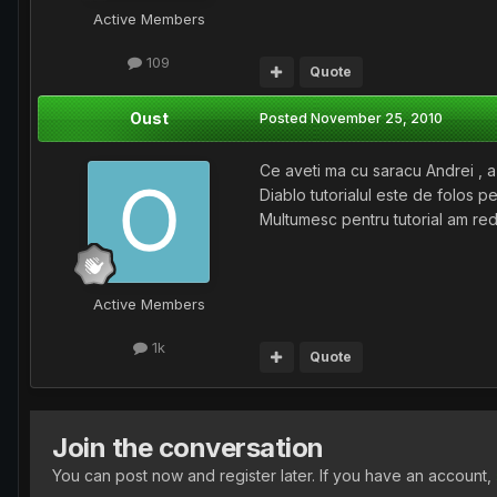
Active Members
109
Quote
Oust
Posted
November 25, 2010
Ce aveti ma cu saracu Andrei , a v
Diablo tutorialul este de folos pen
Multumesc pentru tutorial am red
Active Members
1k
Quote
Join the conversation
You can post now and register later. If you have an account,