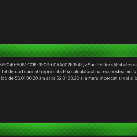
40-5081-101B-9F08-00AA002F954E}>ShellFolder>Attributes>si aice
fel de cod care 50 reprezinta P si calculatorul nu recunostea nici 
 loc de 50.01.00.20 am scris 52.01.00.20 si a mers .Incercati si voi si 