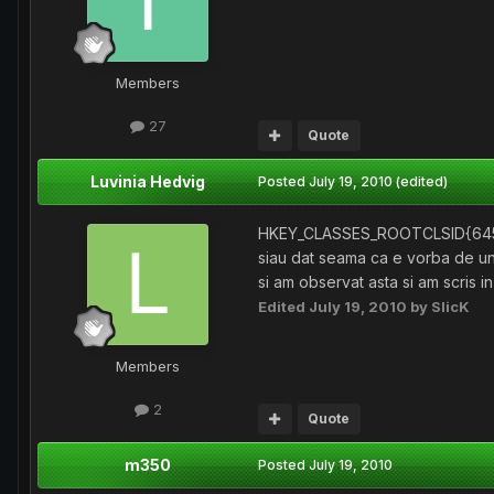
Members
27
Quote
Luvinia Hedvig
Posted
July 19, 2010
(edited)
HKEY_CLASSES_ROOTCLSID{645FF0
siau dat seama ca e vorba de un 
si am observat asta si am scris in
Edited
July 19, 2010
by SlicK
Members
2
Quote
m350
Posted
July 19, 2010