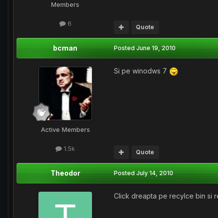
Members
6
Quote
bcman
Posted
June 19, 2010
Si pe winodws 7
Active Members
1.5k
Quote
Theodor
Posted
July 14, 2010
Click dreapta pe recylce bin si 