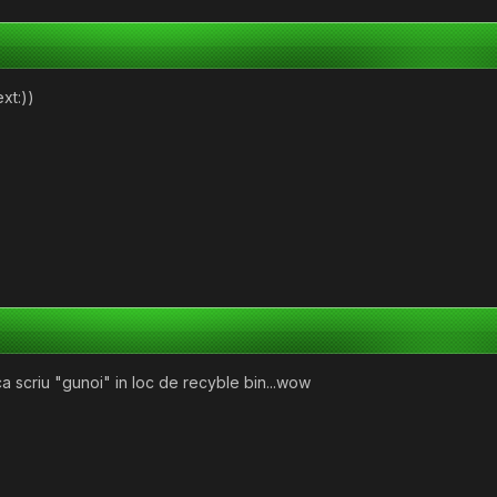
xt:))
ca scriu "gunoi" in loc de recyble bin...wow