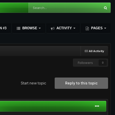
N #3
BROWSE
ACTIVITY
PAGES
All Activity
Followers
0
Start new topic
Reply to this topic