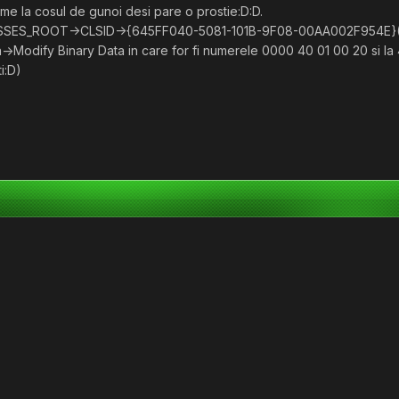
me la cosul de gunoi desi pare o prostie:D:D.
SSES_ROOT->CLSID->{645FF040-5081-101B-9F08-00AA002F954E}(bafta:
pta->Modify Binary Data in care for fi numerele 0000 40 01 00 20 si la
i:D)