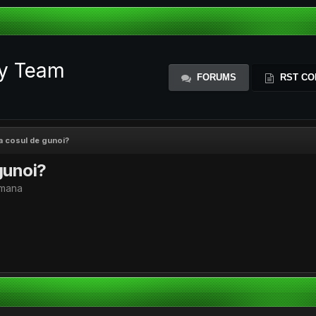
ty Team
FORUMS
RST CO
a cosul de gunoi?
gunoi?
omana