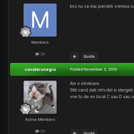
bro nu va mai pierdeti vremea cu
Members
26
Quote
cavalerunegru
Posted
November 2, 2010
Am o intrebare.
Stiti cand dati ctrl+del si ster
vrei tu de ex local C sau D sau o
Active Members
50
Quote