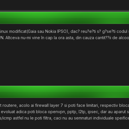
nux modificat(Gaia sau Nokia IPSO), dac? reu?e?ti s? g?se?ti codul su
. Altceva nu-mi vine în cap la ora asta, din cauza cantit??ii de alco
routere, acolo ai firewall layer 7 si poti face limitari, respectiv blo
evoluat adica poti bloca openvpn, pptp, l2tp, ipsec, dar au aparut si
/icmp astfel nu le poti filtra, caci nu au semnaturi individuale speifice s