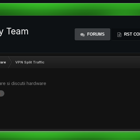
ty Team
FORUMS
RST CO
ware
VPN Split Traffic
re si discutii hardware
s