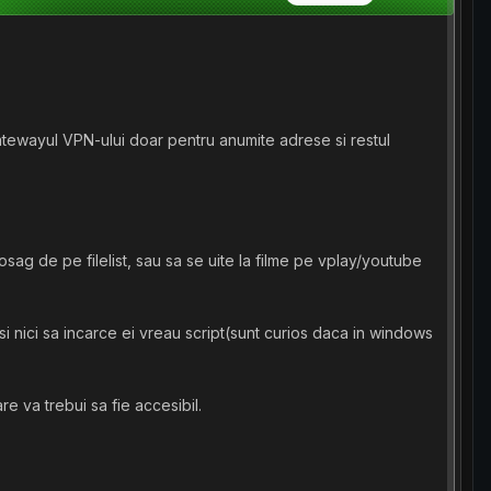
atewayul VPN-ului doar pentru anumite adrese si restul
ag de pe filelist, sau sa se uite la filme pe vplay/youtube
 si nici sa incarce ei vreau script(sunt curios daca in windows
e va trebui sa fie accesibil.