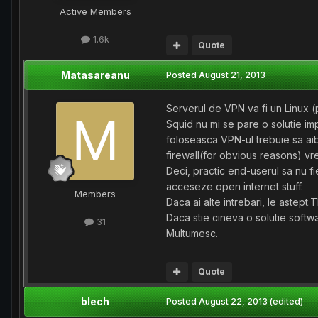
Active Members
1.6k
Quote
Matasareanu
Posted
August 21, 2013
Serverul de VPN va fi un Linux 
Squid nu mi se pare o solutie i
foloseasca VPN-ul trebuie sa aib
firewall(for obvious reasons) vrea
Deci, practic end-userul sa nu f
acceseze open internet stuff.
Members
Daca ai alte intrebari, le astept
Daca stie cineva o solutie softw
31
Multumesc.
Quote
blech
Posted
August 22, 2013
(edited)