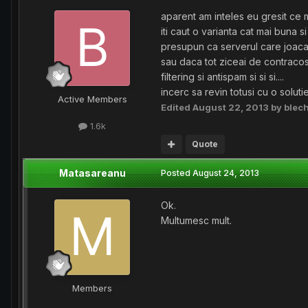
aparent am inteles eu gresit ce m
iti caut o varianta cat mai buna si
presupun ca serverul care joaca
sau daca tot ziceai de contracost.
filtering si antispam si si si....
incerc sa revin totusi cu o soluti
Active Members
Edited
August 22, 2013
by blec
1.6k
Quote
Matasareanu
Posted
August 24, 2013
Ok.
Multumesc mult.
Members