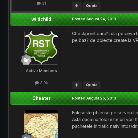
31
Quote
wildchild
Posted
August 24, 2013
Checkpoint parc? rula pe ceva Li
pe baz? de obiecte create la VPN
Active Members
3.9k
Quote
Cheater
Posted
August 25, 2013
Foloseste pfsense pe serverul pt 
Asta daca nu foloseste un vpn ff 
pachetele in trafic nativ https/dns