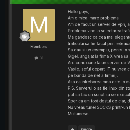
Hello guys,
Am o mica, mare problema.
Am de facut un server de vpn, afl
Problema vine la selectarea trafic
Ma gandesc ca cea mai eleganta s
traficului sa fie facut prin reteau
Members
Sa dau si un exemplu, pentru a s
Gigel, angajat la firma X vrea sa
31
Are conexiune la un server de 
Vasile, seful depart. IT nu vrea
pe banda de net a firmei).
Asa ca intrebarea mea este, a mai
P.S. Serverul o sa fie linux din 
pot sa fac un script sa se exec
Sper ca am fost destul de clar, 
Nu vreau tunel SOCKS printr-un b
Multumesc.
Quote