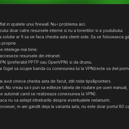
at in spatele unui firewall. Nu-i problema aici.
ului doar catre resursele interne si nu a torentilor si a youtubului.
olutie ar fi sa se faca chestia asta client-side. Sa se foloseasca g
a proprie.
e intelege mai bine:
 acceseze resursele din intranet.
VPN (preferabil PPTP sau OpenVPN) si da drumu.
 ca Gigel sa ocupe banda cu conexiunea lui la VPN(recte sa dwl pornos
 avut cineva chestia asta de facut, stiti niste tips&pointers.
start. Nu vreau sa ii pun sa editeze tabela de routare pe useri manual,
ute automat cand se realizeaza conexiunea la VPN).
daca nu va astept intrebarile despre eventualele nelamuriri.
rowser, m-am gandit deja la varianta asta, nu este doar portul 80 car