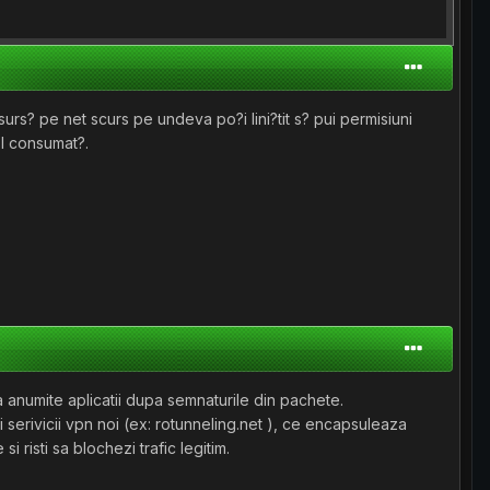
rs? pe net scurs pe undeva po?i lini?tit s? pui permisiuni
ol consumat?.
ca anumite aplicatii dupa semnaturile din pachete.
 serivicii vpn noi (ex: rotunneling.net ), ce encapsuleaza
i risti sa blochezi trafic legitim.