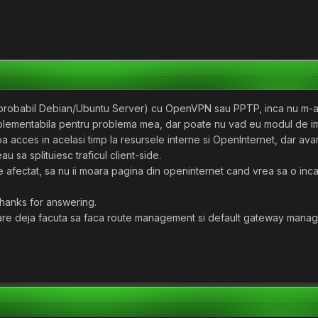
(probabil Debian/Ubuntu Server) cu OpenVPN sau PPTP, inca nu m-am
mplementabila pentru problema mea, dar poate nu vad eu modul de im
a acces in acelasi timp la resursele interne si OpenInternet, dar av
u sa splituiesc traficul client-side.
ie afectat, sa nu ii moara pagina din openinternet cand vrea sa o inc
.Thanks for answering.
are deja facuta sa faca route management si default gateway manageme