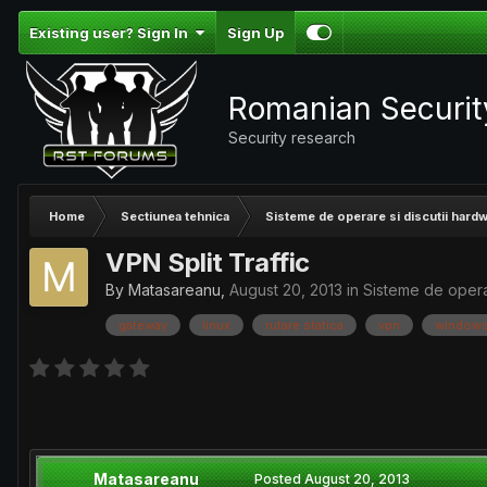
Existing user? Sign In
Sign Up
Romanian Securi
Security research
Home
Sectiunea tehnica
Sisteme de operare si discutii hard
VPN Split Traffic
By
Matasareanu
,
August 20, 2013
in
Sisteme de opera
gateway
linux
rutare statica
vpn
window
Matasareanu
Posted
August 20, 2013