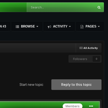
N #3
BROWSE
ACTIVITY
PAGES
All Activity
Followers
0
Start new topic
Reply to this topic
Members