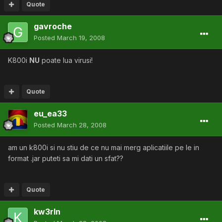
Quote
gavroche
Posted
March 19, 2008
K800i
NU
poate lua virusi!
Quote
eu_ea33
Posted
March 28, 2008
am un k800i si nu stiu de ce nu mai merg aplicatiile pe le in
format .jar puteti sa mi dati un sfat??
Quote
kw3rln