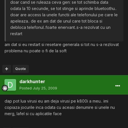
doar cand se ruleaza ceva gen: se tot schimba data
odata la 10 secunde, se tot stinge si aprinde bluetoothu..
doar are access la unele functii ale telefonului pe care le
apeleaza.. de ex am dat de unul care tot bloca si
debloca telefonul..foarte enervant..s-a rezolvat cu un
restart
am dat si eu restart si resetare generala si tot nu s-a rezlovat
problema nu poate o fi de la soft
Quote
darkhunter
Posted
July 25, 2009
dap pot lua virusi eu am deja virusi pe k800i a meu.. imi
copiaza jocurile inca odata cu aceasi denumire si unele nu
merg, lafel si cu aplicatile face