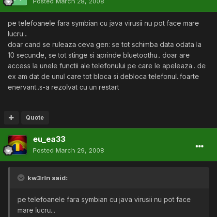
Posted
March 28, 2008
pe telefoanele fara symbian cu java virusii nu pot face mare
lucru...
doar cand se ruleaza ceva gen: se tot schimba data odata la
10 secunde, se tot stinge si aprinde bluetoothu.. doar are
access la unele functii ale telefonului pe care le apeleaza.. de
ex am dat de unul care tot bloca si debloca telefonul..foarte
enervant..s-a rezolvat cu un restart
Quote
eu_ea33
Posted
March 29, 2008
kw3rln said:
pe telefoanele fara symbian cu java virusii nu pot face
mare lucru...