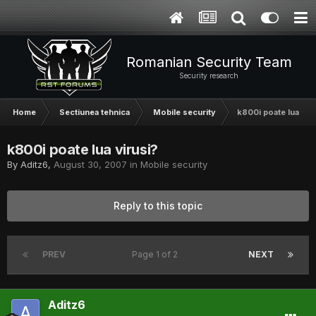
Romanian Security Team
Security research
Home
Sectiunea tehnica
Mobile security
k800i poate lua vir
k800i poate lua virusi?
By
Aditz6
,
August 30, 2007
in
Mobile security
Reply to this topic
PREV
Page 1 of 2
NEXT
Aditz6