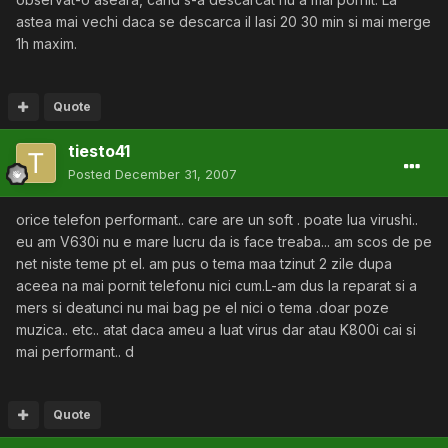
astea mai vechi daca se descarca il lasi 20 30 min si mai merge
1h maxim.
Quote
tiesto41
Posted
December 31, 2007
orice telefon performant.. care are un soft . poate lua virushi..
eu am V630i nu e mare lucru da is face treaba... am scos de pe
net niste teme pt el. am pus o tema maa tzinut 2 zile dupa
aceea na mai pornit telefonu nici cum.L-am dus la reparat si a
mers si deatunci nu mai bag pe el nici o tema .doar poze
muzica.. etc.. atat daca ameu a luat virus dar atau K800i cai si
mai performant.. d
Quote