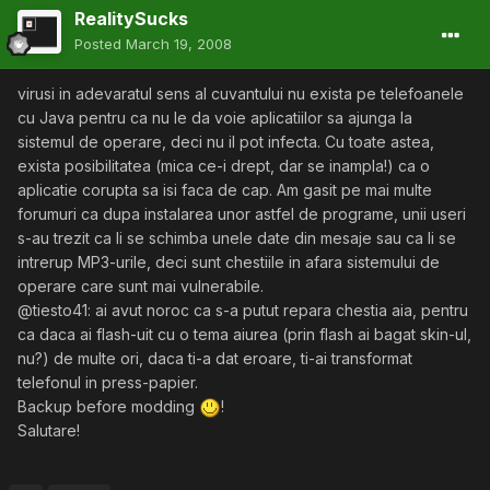
RealitySucks
Posted
March 19, 2008
virusi in adevaratul sens al cuvantului nu exista pe telefoanele
cu Java pentru ca nu le da voie aplicatiilor sa ajunga la
sistemul de operare, deci nu il pot infecta. Cu toate astea,
exista posibilitatea (mica ce-i drept, dar se inampla!) ca o
aplicatie corupta sa isi faca de cap. Am gasit pe mai multe
forumuri ca dupa instalarea unor astfel de programe, unii useri
s-au trezit ca li se schimba unele date din mesaje sau ca li se
intrerup MP3-urile, deci sunt chestiile in afara sistemului de
operare care sunt mai vulnerabile.
@tiesto41: ai avut noroc ca s-a putut repara chestia aia, pentru
ca daca ai flash-uit cu o tema aiurea (prin flash ai bagat skin-ul,
nu?) de multe ori, daca ti-a dat eroare, ti-ai transformat
telefonul in press-papier.
Backup before modding
!
Salutare!