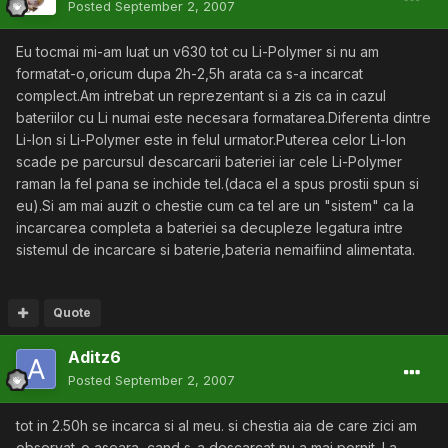
Posted
September 2, 2007
Eu tocmai mi-am luat un v630 tot cu Li-Polymer si nu am
formatat-o,oricum dupa 2h-2,5h arata ca s-a incarcat
complect.Am intrebat un reprezentant si a zis ca in cazul
bateriilor cu Li numai este necesara formatarea.Diferenta dintre
Li-Ion si Li-Polymer este in felul urmator.Puterea celor Li-Ion
scade pe parcursul descarcarii bateriei iar cele Li-Polymer
raman la fel pana se inchide tel.(daca el a spus prostii spun si
eu).Si am mai auzit o chestie cum ca tel are un "sistem" ca la
incarcarea completa a bateriei sa decupleze legatura intre
sistemul de incarcare si baterie,bateria nemaifiind alimentata.
Quote
Aditz6
Posted
September 2, 2007
tot in 2.50h se incarca si al meu. si chestia aia de care zici am
observat-o aseara, cand s-a descarcat nu a mai pornit. La