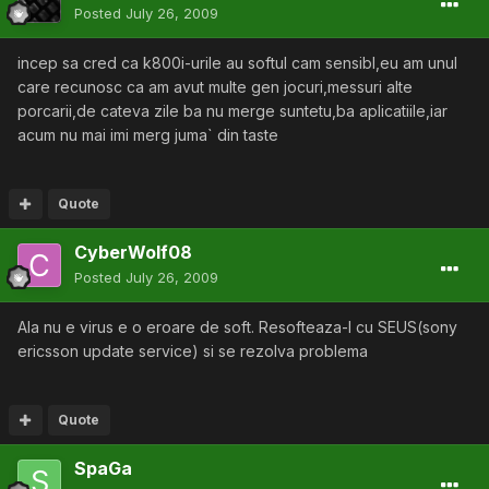
Posted
July 26, 2009
incep sa cred ca k800i-urile au softul cam sensibl,eu am unul
care recunosc ca am avut multe gen jocuri,messuri alte
porcarii,de cateva zile ba nu merge suntetu,ba aplicatiile,iar
acum nu mai imi merg juma` din taste
Quote
CyberWolf08
Posted
July 26, 2009
Ala nu e virus e o eroare de soft. Resofteaza-l cu SEUS(sony
ericsson update service) si se rezolva problema
Quote
SpaGa