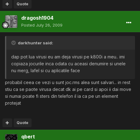
Quote
dragosh1904
Posted
July 26, 2009
darkhunter said:
dap pot lua virusi eu am deja virusi pe k800i a meu.. imi
copiaza jocurile inca odata cu aceasi denumire si unele
nu merg, lafel si cu aplicatile face
probabil ceea ce vezi u sunt joc.rms alea sunt salvari... in rest
stiu ca se paote virusa decat dk ai pe card si apoi ii dai move
si numai poate fi sters din telefon il ia ca pe un element
protejat
Quote
qbert