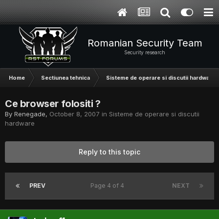
Romanian Security Team
Security research
Home
Sectiunea tehnica
Sisteme de operare si discutii hardware
Ce browser folositi ?
By
Renegade
,
October 8, 2007
in
Sisteme de operare si discutii
hardware
Reply to this topic
PREV
Page 4 of 4
NEXT