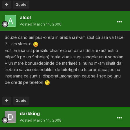
Quote
alcol
Posted
March 14, 2008
Scuze cand am pus-o era in araba si n-am stiut ca asa va face
:? ...am sters-o
Edit: Era sa uitt parazitu chiar esti un parazit(mai exact esti o
cãpuºã pe un ºobolan) toata ziua ii sugi sangele unui sobolan
+ un mare bonus(depinde de marime) si nu nu m-am simtit da`
trebuia sa zici obsedatilor de bitefight nu tuturor daca joc nu
inseamna ca sunt si disperat...momentan caut sa-l sec pe unu
de credit pe telefon
Quote
darkking
Posted
March 14, 2008