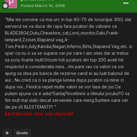
Posted
March 14, 2008
"Mie imi convine ca mai urc in top 60-70 de locuri(pe 300) dar
serverul se va duce de rapa fara jucatori de valoare ca
BLADE2804,Dutu,Cheashire_cat,Lord_mordor,Gabi,Frank-
lampard,Zzzum,Stapanul vag,A-
Tom,Pedro,Ady,Kandia,Nagan,Inferno,Birta,Stapanul Vag,etc. si
sper ca nu o sa se supere cei pe care i-am omis dar ar trebui
sa scriu foarte mult.Oricum toti jucatorii din top 200 aveti tot
respectul si consideratia mea.....Imi pare rau ca valori ca voi
ajung sa stea pe banca de rezerve cand ei au luat balonul de
aur....Nu cred ca o sa planga lumea dupa jucatori ca mine ci
dupa voi....Fiindca repet multe valori se vor lasa de joc.Ce
putem spune ca e asta?Santaj?Incetinire a ritmului jocului?O sa
fim mult mai slabi decat serverele care merg.Suntem oare cei
de pe s5 BLESTEMATI?! "
Bai frate,estia chiar sunt disperati!!
Quote