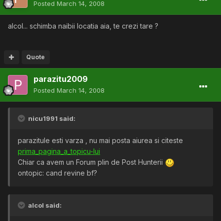
Posted
March 14, 2008
alcol... schimba naibii locatia aia, te crezi tare ?
Quote
parazitu2009
Posted
March 14, 2008
nicu1991 said:
parazitule esti varza , nu mai posta aiurea si citeste
prima_pagina_a_topicu-lui
Chiar ca avem un Forum plin de Post Hunterii
ontopic: cand revine bf?
alcol said: