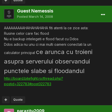
Quote
Guest Nemessis
Posted
March 14, 2008
AAAAAAAAAHAHAHAHAHA fiti atenti la ce zice asta:
Rusine celor care fac flood
Nu e backup intelegeti e flood facut cu Ddos
Ddos adica nu unu ci mai multi oameni conectati la un
ce arunca cu troieni
calculator principal
asupra serverului observandui
punctele slabe si floodandul
http://board.bitefight.ro/thread.php?
postid=322783#post322783
Quote
parazitu2009