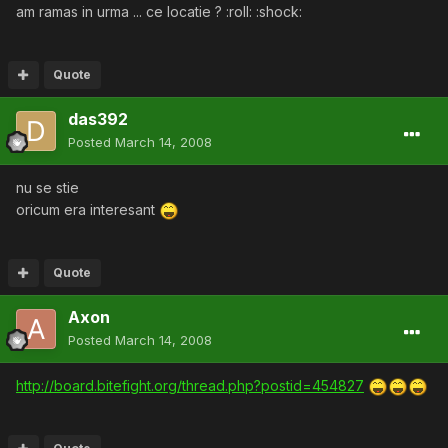
am ramas in urma ... ce locatie ? :roll: :shock:
Quote
das392
Posted
March 14, 2008
nu se stie
oricum era interesant
Quote
Axon
Posted
March 14, 2008
http://board.bitefight.org/thread.php?postid=454827