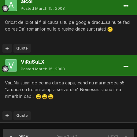
alcol
Posted
March 15, 2008
Oricat de idiot ai fi ai cauta si tu pe google dracu...sa nu te faci
de ras.Da` romanilor nu le e rusine daca sunt ratati
Quote
ViRuSuLX
Posted
March 15, 2008
Vai...Nu stiam de ce ma durea capu, cand nu mai mergea s5.
"arunca cu troieni asupra serverului" Nemessis si unu m-a
nimerit in cap...
Quote
PREV
Page 7 of 7
NEXT