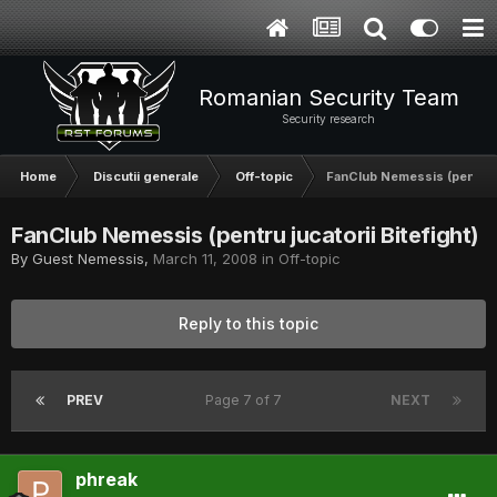
Romanian Security Team
Security research
Home
Discutii generale
Off-topic
FanClub Nemessis (pentru ju
FanClub Nemessis (pentru jucatorii Bitefight)
By Guest Nemessis,
March 11, 2008
in
Off-topic
Reply to this topic
PREV
Page 7 of 7
NEXT
phreak