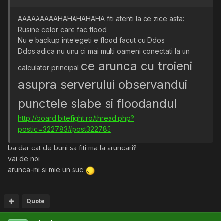
AAAAAAAAAHAHAHAHAHA fiti atenti la ce zice asta:
Rusine celor care fac flood
Nu e backup intelegeti e flood facut cu Ddos
Ddos adica nu unu ci mai multi oameni conectati la un
ce arunca cu troieni
calculator principal
asupra serverului observandui
punctele slabe si floodandul
http://board.bitefight.ro/thread.php?
postid=322783#post322783
ba dar cat de buni sa fiti ma la aruncari?
vai de noi
arunca-mi si mie un suc
Quote