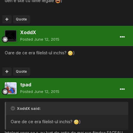
deh e site cu filme legale
)
Quote
XoddX
Posted
June 12, 2015
Oare de ce era filelist-ul inchis?
)
Quote
tpad
Posted
June 12, 2015
XoddX said:
Oare de ce era filelist-ul inchis?
)
Intelegi sper ca s-au luat de astia de mai sus fiindca FACEAU