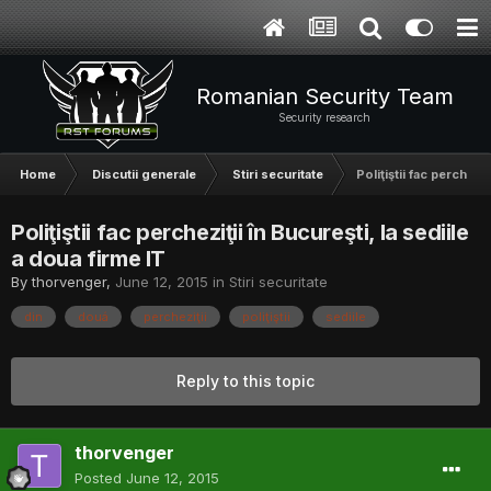
Romanian Security Team
Security research
Home
Discutii generale
Stiri securitate
Poliţiştii fac percheziţ
Poliţiştii fac percheziţii în Bucureşti, la sediile
a doua firme IT
By
thorvenger
,
June 12, 2015
in
Stiri securitate
din
douá
percheziţii
poliţiştii
sediile
Reply to this topic
thorvenger
Posted
June 12, 2015