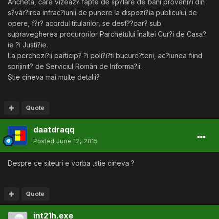
Ancheta, care vizeaz? fapte de sp?lare de bani proveni?i din
s?vâr?irea infrac?iunii de punere la dispozi?ia publicului de
opere, f?r? acordul titularilor, se desf??oar? sub
supravegherea procurorilor Parchetului Înaltei Cur?i de Casa?
ie ?i Justi?ie.
La perchezi?ii particip? ?i poli?i?ti bucure?teni, ac?iunea fiind
sprijinit? de Serviciul Român de Informa?ii.
Stie cineva mai multe detalii?
Quote
daatdraqq
Posted
June 12, 2015
Despre ce siteuri e vorba ,stie cineva ?
Quote
int21h.exe