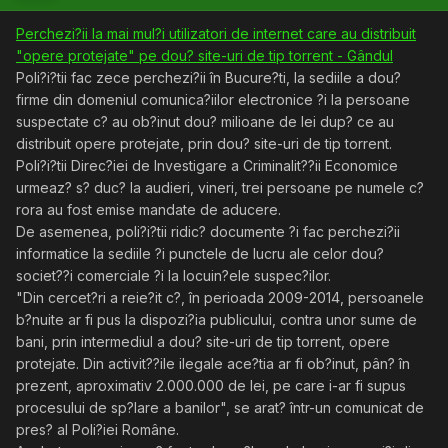
Perchezi?ii la mai mul?i utilizatori de internet care au distribuit
"opere protejate" pe dou? site-uri de tip torrent - Gândul
Poli?i?tii fac zece perchezi?ii în Bucure?ti, la sediile a dou?
firme din domeniul comunica?iilor electronice ?i la persoane
suspectate c? au ob?inut dou? milioane de lei dup? ce au
distribuit opere protejate, prin dou? site-uri de tip torrent.
Poli?i?tii Direc?iei de Investigare a Criminalit??ii Economice
urmeaz? s? duc? la audieri, vineri, trei persoane pe numele c?
rora au fost emise mandate de aducere.
De asemenea, poli?i?tii ridic? documente ?i fac perchezi?ii
informatice la sediile ?i punctele de lucru ale celor dou?
societ??i comerciale ?i la locuin?ele suspec?ilor.
"Din cercet?ri a reie?it c?, în perioada 2009-2014, persoanele
b?nuite ar fi pus la dispozi?ia publicului, contra unor sume de
bani, prin intermediul a dou? site-uri de tip torrent, opere
protejate. Din activit??ile ilegale ace?tia ar fi ob?inut, pân? în
prezent, aproximativ 2.000.000 de lei, pe care i-ar fi supus
procesului de sp?lare a banilor", se arat? într-un comunicat de
pres? al Poli?iei Române.