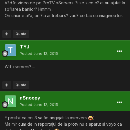
V?d în video de pe ProTV xServers. ?i se zice c? ei au ajutat la
sp?larea banilor? Hmmm...
Ori chiar e a?a, ori ?ia ar trebui s? vad? ce fac cu imaginea lor.
Quote
TYJ
Posted
June 12, 2015
Wtf xservers?....
Quote
nSnoopy
Posted
June 12, 2015
E posibil ca cei 3 sa fie angajati la xservers
)
Ma mir cum de in reportajul de la protv nu a aparut si voyo ca