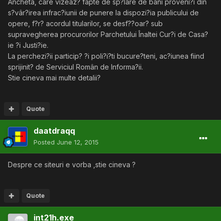
Ancheta, care vizeaz? fapte de sp?lare de bani proveni?i din
s?vâr?irea infrac?iunii de punere la dispozi?ia publicului de
opere, f?r? acordul titularilor, se desf??oar? sub
supravegherea procurorilor Parchetului Înaltei Cur?i de Casa?
ie ?i Justi?ie.
La perchezi?ii particip? ?i poli?i?ti bucure?teni, ac?iunea fiind
sprijinit? de Serviciul Român de Informa?ii.
Stie cineva mai multe detalii?
Quote
daatdraqq
Posted
June 12, 2015
Despre ce siteuri e vorba ,stie cineva ?
Quote
int21h.exe