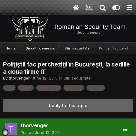
Romanian Security Team
Security research
Home
Discutii generale
Stiri securitate
Poliţiştii fac percheziţ
Poliţiştii fac percheziţii în Bucureşti, la sediile
a doua firme IT
By
thorvenger
,
June 12, 2015
in
Stiri securitate
din
douá
percheziţii
poliţiştii
sediile
Reply to this topic
thorvenger
Posted
June 12, 2015