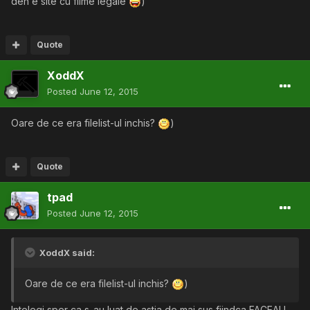
deh e site cu filme legale
)
Quote
XoddX
Posted
June 12, 2015
Oare de ce era filelist-ul inchis?
)
Quote
tpad
Posted
June 12, 2015
XoddX said:
Oare de ce era filelist-ul inchis?
)
Intelegi sper ca s-au luat de astia de mai sus fiindca FACEAU