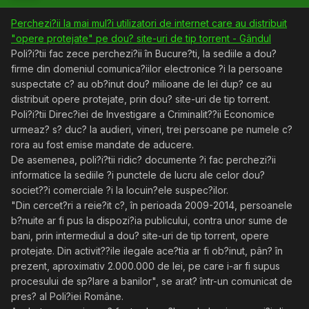
Perchezi?ii la mai mul?i utilizatori de internet care au distribuit
"opere protejate" pe dou? site-uri de tip torrent - Gândul
Poli?i?tii fac zece perchezi?ii în Bucure?ti, la sediile a dou?
firme din domeniul comunica?iilor electronice ?i la persoane
suspectate c? au ob?inut dou? milioane de lei dup? ce au
distribuit opere protejate, prin dou? site-uri de tip torrent.
Poli?i?tii Direc?iei de Investigare a Criminalit??ii Economice
urmeaz? s? duc? la audieri, vineri, trei persoane pe numele c?
rora au fost emise mandate de aducere.
De asemenea, poli?i?tii ridic? documente ?i fac perchezi?ii
informatice la sediile ?i punctele de lucru ale celor dou?
societ??i comerciale ?i la locuin?ele suspec?ilor.
"Din cercet?ri a reie?it c?, în perioada 2009-2014, persoanele
b?nuite ar fi pus la dispozi?ia publicului, contra unor sume de
bani, prin intermediul a dou? site-uri de tip torrent, opere
protejate. Din activit??ile ilegale ace?tia ar fi ob?inut, pân? în
prezent, aproximativ 2.000.000 de lei, pe care i-ar fi supus
procesului de sp?lare a banilor", se arat? într-un comunicat de
pres? al Poli?iei Române.