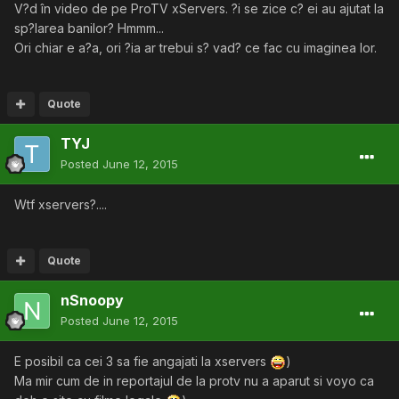
V?d în video de pe ProTV xServers. ?i se zice c? ei au ajutat la
sp?larea banilor? Hmmm...
Ori chiar e a?a, ori ?ia ar trebui s? vad? ce fac cu imaginea lor.
Quote
TYJ
Posted
June 12, 2015
Wtf xservers?....
Quote
nSnoopy
Posted
June 12, 2015
E posibil ca cei 3 sa fie angajati la xservers
)
Ma mir cum de in reportajul de la protv nu a aparut si voyo ca