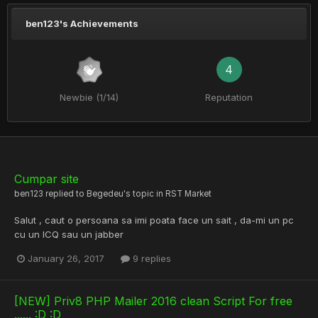
ben123's Achievements
4
Newbie (1/14)
Reputation
Cumpar site
ben123
replied to
Begedeu
's topic in
RST Market
Salut , caut o persoana sa imi poata face un sait , da-mi un pc
cu un ICQ sau un jabber
January 26, 2017
9 replies
[NEW] Priv8 PHP Mailer 2016 clean Script For free
...... :D :D