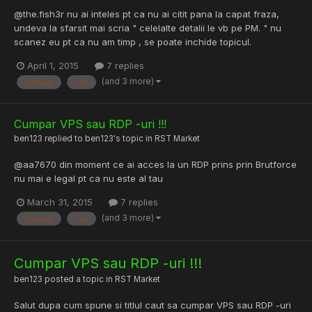
@the.fish3r nu ai inteles pt ca nu ai citit pana la capat fraza,
undeva la sfarsit mai scria " celelalte detalii le vb pe PM. " nu
scanez eu pt ca nu am timp , se poate inchide topicul.
April 1, 2015
7 replies
(and 3 more)
cumpar
rdp
Cumpar VPS sau RDP -uri !!!
ben123
replied to
ben123
's topic in
RST Market
@aa7670 din moment ce ai acces la un RDP prins prin Brutforce
nu mai e legal pt ca nu este al tau
March 31, 2015
7 replies
(and 3 more)
cumpar
rdp
Cumpar VPS sau RDP -uri !!!
ben123
posted a topic in
RST Market
Salut dupa cum spune si titlul caut sa cumpar VPS sau RDP -uri