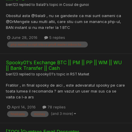
ben123
replied to
9ala9
's topic in
Cosul de gunoi
Obositul asta @9ala9 , nu se gandeste ca mai sunt oameni ca
@DrMengele sau multi altii, care stiu cum se mananca php-ul,
BAN instant si nu ma refer la 1 BTC
June 28, 2016
5 replies
php mailer script inbox priv8 mailer inbox to all clean
Spooky01's Exchange BTC || PM || PP || WM || WU
|| Bank Transfer || Cash
ben123
replied to
spooky01
's topic in
RST Market
Fratilor , in final spooky de aici , este adevaratul spooky pe care
toata lumea il recomanda ? am vazut un user mai sus ca se
vaita ca l-a ars
April 14, 2016
78 replies
(and 3 more)
finalizata
money
[TOOL]Gumtree Email Decrypter