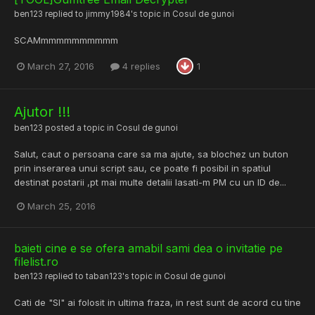
ben123
replied to
jimmy1984
's topic in
Cosul de gunoi
SCAMmmmmmmmmmm
March 27, 2016
4 replies
1
Ajutor !!!
ben123
posted a topic in
Cosul de gunoi
Salut, caut o persoana care sa ma ajute, sa blochez un buton
prin inserarea unui script sau, ce poate fi posibil in spatiul
destinat postarii ,pt mai multe detalii lasati-m PM cu un ID de...
March 25, 2016
baieti cine e se ofera amabil sami dea o invitatie pe
filelist.ro
ben123
replied to
taban123
's topic in
Cosul de gunoi
Cati de "SI" ai folosit in ultima fraza, in rest sunt de acord cu tine