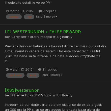
!!! celelalte detalii le vb pe PM.
March 31, 2015
7 replies
(and 3 more)
cumpar
rdp
LFI .WESTERUNION + FALSE REWARD
ben123
replied to
dr.d3v1l
's topic in
Bug Bounty
Western Union ar trebuit sa aibe unul dintre cel mai sigur sait din
lume, avand in vedere ca sistemul lor este conectat cu saitul
,cum ma nene sa te intrebe la ce date ai acces ???@hate.me
iti...
March 17, 2015
31 replies
(and 3 more)
duplicate
email
[XSS]westerunion
ben123
replied to
dr.d3v1l
's topic in
Bug Bounty
Intrebam de curizitate , alta data am citit si sp de ex ca a gasit
un XSS era la PP si sp ca are acces la la toata baza alora de