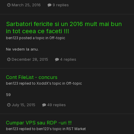
March 25, 2016
9 replies
Sarbatori fericite si un 2016 mult mai bun
in tot ceea ce faceti !!!
ben123
posted a topic in
Off-topic
Ne vedem la anu.
December 28, 2015
4 replies
Cont FileList - concurs
ben123
replied to
XoddX
's topic in
Off-topic
59
July 15, 2015
49 replies
Cumpar VPS sau RDP -uri !!!
ben123
replied to
ben123
's topic in
RST Market