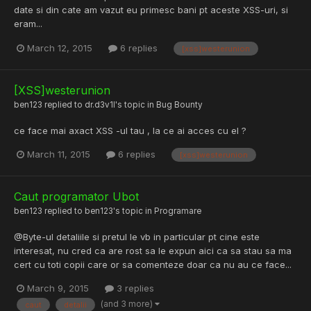
date si din cate am vazut eu primesc bani pt aceste XSS-uri, si
eram...
March 12, 2015
6 replies
[xss]westerunion
[XSS]westerunion
ben123
replied to
dr.d3v1l
's topic in
Bug Bounty
ce face mai axact XSS -ul tau , la ce ai acces cu el ?
March 11, 2015
6 replies
[xss]westerunion
Caut programator Ubot
ben123
replied to
ben123
's topic in
Programare
@Byte-ul detaliile si pretul le vb in particular pt cine este
interesat, nu cred ca are rost sa le expun aici ca sa stau sa ma
cert cu toti copii care or sa comenteze doar ca nu au ce face...
March 9, 2015
3 replies
(and 3 more)
caut
detalii