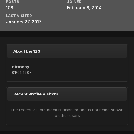
POSTS
JOINED
108
February 8, 2014
LAST VISITED
January 27, 2017
About ben123
Birthday
01/01/1987
Recent Profile Visitors
The recent visitors block is disabled and is not being shown
to other users.