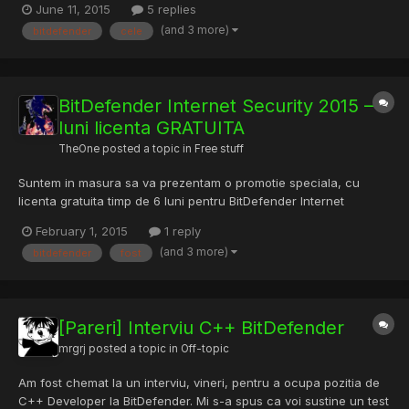
June 11, 2015
5 replies
cuno?tinte prin interac?iune, prin online media ?i prin exerci?ii
(and 3 more)
bitdefender
cele
pe platforma digital?, pentru aprofundarea progr?m?r...
BitDefender Internet Security 2015 – 6
luni licenta GRATUITA
TheOne
posted a topic in
Free stuff
Suntem in masura sa va prezentam o promotie speciala, cu
licenta gratuita timp de 6 luni pentru BitDefender Internet
Security 2015. Care sunt noutatile aduse produsului? In afara de
February 1, 2015
1 reply
interfata grafica noua, Tune-Up a fost imbunatatit si completat
(and 3 more)
bitdefender
fost
cu utilitare noi menite a imbunatatit timpul de pornir...
[Pareri] Interviu C++ BitDefender
mrgrj
posted a topic in
Off-topic
Am fost chemat la un interviu, vineri, pentru a ocupa pozitia de
C++ Developer la BitDefender. Mi s-a spus ca voi sustine un test