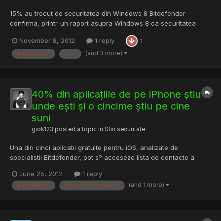
15% au trecut de securitatea din Windows 8 Bitdefender
confirma, printr-un raport asupra Windows 8 ca securitatea
sistemului de operare este discutabila, chiar si cu Windows
November 8, 2012
1 reply
1
Defender activat. Compania a desfasurat o serie de teste
comparative in care a rulat virusi pe noul sistem de operare de
(and 3 more)
bitdefender
c++
la Mi...
40% din aplicațiile de pe iPhone știu
unde ești și o cincime știu pe cine
suni
giok123
posted a topic in
Stiri securitate
Una din cinci aplicatii gratuite pentru iOS, analizate de
specialistii Bitdefender, pot s? acceseze lista de contacte a
telefonului f?r? niciun avertisment, relev? informatiile colectate
June 25, 2012
1 reply
de echipa de cercetare a liderului pie?ei locale de solu?ii
(and 1 more)
bitdefender
comunicat de presa
antivirus. Procentul este cu atât mai alarmant cu câ...