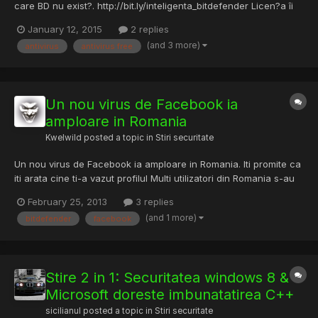
care BD nu exist?. http://bit.ly/inteligenta_bitdefender Licen?a îi
valid? 6 luni de la activarea codului.
January 12, 2015
2 replies
(and 3 more)
antivirus
antivirus free
Un nou virus de Facebook ia
amploare in Romania
Kwelwild
posted a topic in
Stiri securitate
Un nou virus de Facebook ia amploare in Romania. Iti promite ca
iti arata cine ti-a vazut profilul Multi utilizatori din Romania s-au
plans de acest scam in weekend. Un nou scam aparut pe
February 25, 2013
3 replies
Facebook ii indeamna pe romani sa dea click pe un link ca sa
(and 1 more)
bitdefender
facebook
vada cine le-a vizualizat profilul. Din pacate, to...
Stire 2 in 1: Securitatea windows 8 &
Microsoft doreste imbunatatirea C++
sicilianul
posted a topic in
Stiri securitate