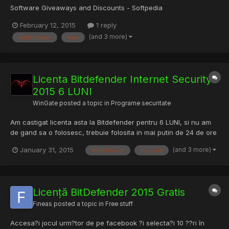
Software Giveaways and Discounts - Softpedia
February 12, 2015
1 reply
(and 3 more)
bitdefender
free
Licenta Bitdefender Internet Security
2015 6 LUNI
WinGate
posted a topic in
Programe securitate
Am castigat licenta asta la Bitdefender pentru 6 LUNI, si nu am
de gand sa o folosesc, trebuie folosita in mai putin de 24 de ore
altfel expira si nu mai poate fi folosita. Enjoy.
(and 3 more)
January 31, 2015
bitdefender
folosita
Licență BitDefender 2015 Gratis
Fineas
posted a topic in
Free stuff
Accesa?i jocul urm?tor de pe facebook ?i selecta?i 10 ??ri în