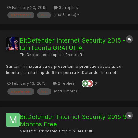
care va fi in mare parte alcatuit din ceva algoritmi. Durata
February 23, 2015
32 replies
testului va fi de o ora. A mai fost careva la un interviu si poate
(and 3 more)
bitdefender
c++
lasa cateva pareri aici despre test / medi...
BitDefender Internet Security 2015 - 6
luni licenta GRATUITA
TheOne
posted a topic in
Free stuff
Suntem in masura sa va prezentam o promotie speciala, cu
licenta gratuita timp de 6 luni pentru BitDefender Internet
Security 2015. Care sunt noutatile aduse produsului? In afara de
February 13, 2015
2 replies
2
interfata grafica noua, Tune-Up a fost imbunatatit si completat
cu utilitare noi menite a imbunatatit timpul de pornir...
(and 3 more)
bitdefender
fost
BitDefender Internet Security 2015 9
Months Free
MasterOfDark
posted a topic in
Free stuff