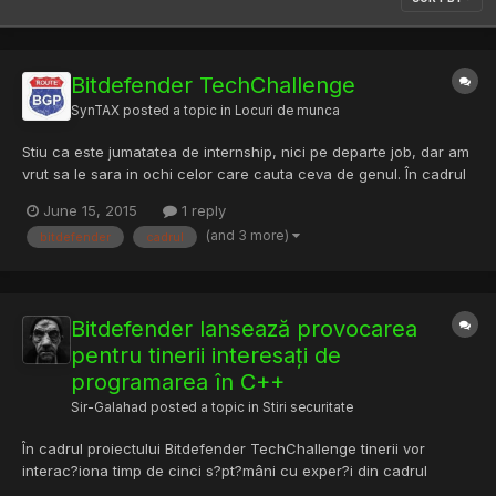
Bitdefender TechChallenge
SynTAX
posted a topic in
Locuri de munca
Stiu ca este jumatatea de internship, nici pe departe job, dar am
vrut sa le sara in ochi celor care cauta ceva de genul. În cadrul
proiectului Bitdefender TechChallenge tinerii vor interac?iona
June 15, 2015
1 reply
timp de cinci s?pt?mâni cu exper?i din cadrul companiei. Cele 10
(and 3 more)
bitdefender
cadrul
sesiuni constau într-un mix de acumulare...
Bitdefender lansează provocarea
pentru tinerii interesați de
programarea în C++
Sir-Galahad
posted a topic in
Stiri securitate
În cadrul proiectului Bitdefender TechChallenge tinerii vor
interac?iona timp de cinci s?pt?mâni cu exper?i din cadrul
companiei. Cele 10 sesiuni constau într-un mix de acumulare de