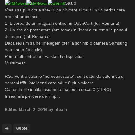
Salut!
Vreau sa pun doua site-uri pe picioare si caut un tip serios care
are habar ce face.
1. E vorba de un magazin online, in OpenCart (full Romana).
2. Un site de prezentare (am tema) in Joomla cu tema in panoul
de admin (full Romana).
Daca reusim sa ne intelegem ofer la schimb o camera Samsung
nou nouta (la cutie).
Pentru alte intrebari, va stau la dispozitie !
Multumesc.
P.S...Pentru valorile "nerecunoscute", sunt satul de caterinca si
oameni fffff. inteligenti care aduc 0 plusvaloare.
Comentariile inutile inseamna mai putin decat 0 (ZERO).
Inseamna pierdere de timp...
Edited
March 2, 2016
by hteam
Quote