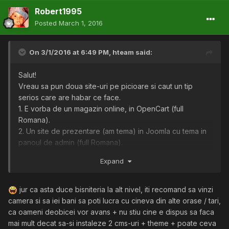
Robert1995
Posted
March 1, 2016
On 3/1/2016 at 6:49 PM,
hteam
said:
Salut!
Vreau sa pun doua site-uri pe picioare si caut un tip
serios care are habar ce face.
1. E vorba de un magazin online, in OpenCart (full
Romana).
2. Un site de prezentare (am tema) in Joomla cu tema in
panoul de admin (full Romana).
Daca reusim sa ne intelegem ofer la schimb o camera
Expand
Samsung nou nouta (la cutie).
Pentru alte intrebari, va stau la dispozitie !
Multumesc.
jur ca asta duce bisniteria la alt nivel, iti recomand sa vinzi
camera si sa iei bani sa poti lucra cu cineva din alte orase / tari,
ca oameni deobicei vor avans + nu stiu cine e dispus sa faca
mai mult decat sa-si instaleze 2 cms-uri + theme + poate ceva