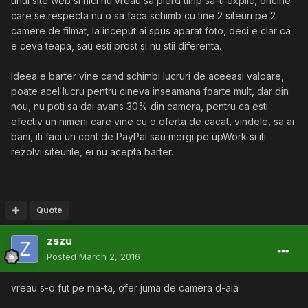
unui site web si nici nu vreau sa pierd timp sa-ti explic, oricine
care se respecta nu o sa faca schimb cu tine 2 siteuri pe 2
camere de filmat, la inceput ai spus aparat foto, deci e clar ca
e ceva teapa, sau esti prost si nu stii diferenta.
Ideea e barter vine cand schimbi lucruri de aceeasi valoare,
poate acel lucru pentru cineva inseamana foarte mult, dar din
nou, nu poti sa dai avans 30% din camera, pentru ca esti
efectiv un nimeni care vine cu o oferta de cacat, vindele, sa ai
bani, iti faci un cont de PayPal sau mergi pe upWork si iti
rezolvi siteurile, ei nu acepta barter.
Quote
zszu
Posted
March 2, 2016
vreau s-o fut pe ma-ta, ofer juma de camera d-aia