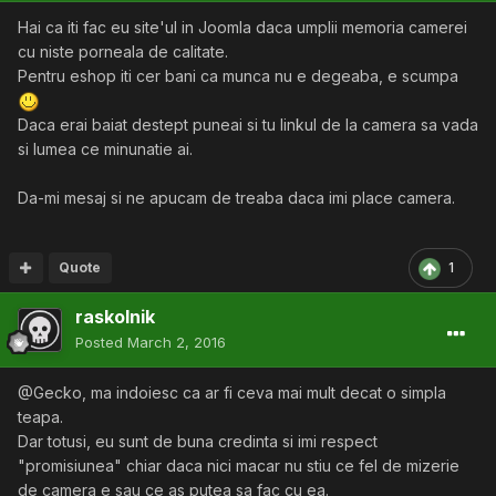
Hai ca iti fac eu site'ul in Joomla daca umplii memoria camerei
cu niste porneala de calitate.
Pentru eshop iti cer bani ca munca nu e degeaba, e scumpa
Daca erai baiat destept puneai si tu linkul de la camera sa vada
si lumea ce minunatie ai.
Da-mi mesaj si ne apucam de treaba daca imi place camera.
Quote
1
raskolnik
Posted
March 2, 2016
@Gecko, ma indoiesc ca ar fi ceva mai mult decat o simpla
teapa.
Dar totusi, eu sunt de buna credinta si imi respect
"promisiunea" chiar daca nici macar nu stiu ce fel de mizerie
de camera e sau ce as putea sa fac cu ea.