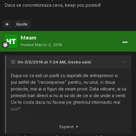
Daca se concretizeaza ceva, keep you posted!
Quote
hteam
Posted
March 2, 2016
On 3/2/2016 at 7:24 AM,
Gecko
said:
Dupa ce ca esti un parlit cu aspiratii de antreprenor si
pui astfel de "recompense" pentru, nu unul, ci doua
proiecte, mai ai si figuri de neam prost. Data viitoare, ai sa
primesti ban direct si nu ai sa stii de ce si de unde a venit.
Ce te costa daca nu faceai pe ghertoiul internautic mai
sus?!
Anunta-ma, te rog, cum decurge treaba.
@raskolnik
Expand