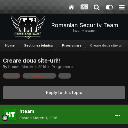
Romanian Security Team
Security research
Home
Sectiunea tehnica
Programare
Creare doua site-uri!!
Creare doua site-uri!!
By
hteam
,
March 1, 2016
in
Programare
joomla
ajutor dezvoltare
site
Reply to this topic
hteam
Posted
March 1, 2016