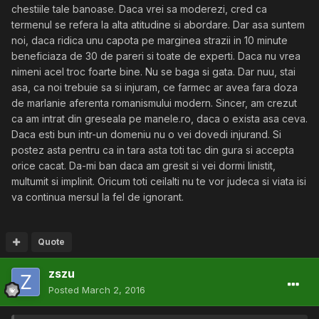
chestiile tale banoase. Daca vrei sa moderezi, cred ca
termenul se refera la alta atitudine si abordare. Dar asa suntem
noi, daca ridica unu capota pe marginea strazii in 10 minute
beneficiaza de 30 de pareri si toate de experti. Daca nu vrea
nimeni acel troc foarte bine. Nu se baga si gata. Dar nuu, stai
asa, ca noi trebuie sa si injuram, ce farmec ar avea fara doza
de marlanie aferenta romanismului modern. Sincer, am crezut
ca am intrat din greseala pe manele.ro, daca o exista asa ceva.
Daca esti bun intr-un domeniu nu o vei dovedi injurand. Si
postez asta pentru ca in tara asta toti tac din gura si accepta
orice cacat. Da-mi ban daca am gresit si vei dormi linistit,
multumit si implinit. Oricum toti ceilalti nu te vor judeca si viata isi
va continua mersul la fel de ignorant.
Quote
zszu
Posted
March 2, 2016