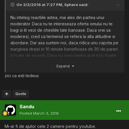
On 3/2/2016 at 7:27 PM,
Sphere
said:
Nu inteleg reactiile astea, mai ales din partea unui
moderator. Daca nu te intereseaza oferta omului nu te
bagi si iti vezi de chestiile tale banoase. Daca vrei sa
moderezi, cred ca termenul se refera la alta atitudine si
abordare. Dar asa suntem noi, daca ridica unu capota pe
marginea strazii in 10 minute beneficiaza de 30 de pareri
si toate de experti. Daca nu vrea nimeni acel troc foarte
bine. Nu se baga si gata. Dar nuu, stai asa, ca noi trebuie
Expand
sa si injuram, ce farmec ar avea fara doza de marlanie
aferenta romanismului modern. Sincer, am crezut ca am
zici ca esti tedeus
intrat din greseala pe manele.ro, daca o exista asa ceva.
Daca esti bun intr-un domeniu nu o vei dovedi injurand. Si
postez asta pentru ca in tara asta toti tac din gura si
Quote
accepta orice cacat. Da-mi ban daca am gresit si vei
Sandu
dormi linistit, multumit si implinit. Oricum toti ceilalti nu te
vor judeca si viata isi va continua mersul la fel de
Posted
March 3, 2016
ignorant.
Mi-ar fi de ajutor cele 2 camere pentru youtube.