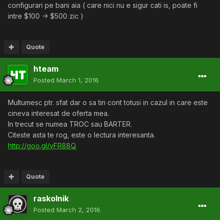
configurari pe bani aia ( care nici nu e sigur cati is, poate fi
intre $100 -> $500 zic )
Quote
hteam
Posted
March 1, 2016
Multumesc ptr. sfat dar o sa tin cont totusi in cazul in care este
cineva interesat de oferta mea.
In trecut se numea TROC sau BARTER.
Citeste asta te rog, este o lectura interesanta.
http://goo.gl/vFR88Q
Quote
raskolnik
Posted
March 2, 2016